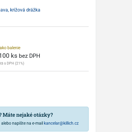
lava, krížová drážka
ako balenie
 100 ks
bez DPH
ks
s DPH (21%)
u? Máte nejaké otázky?
1
alebo napíšte na e-mail
kancelar@killich.cz