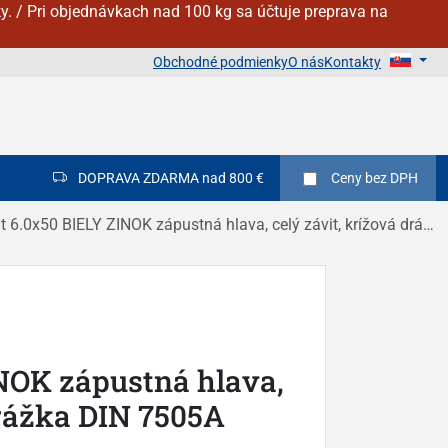
y. / Pri objednávkach nad 100 kg sa účtuje preprava na
Obchodné podmienky
O nás
Kontakty
DOPRAVA ZDARMA nad 800 €
Ceny
bez DPH
t 6.0x50 BIELY ZINOK zápustná hlava, celý závit, krížová drážka DIN 7505A
INOK zápustná hlava,
drážka DIN 7505A