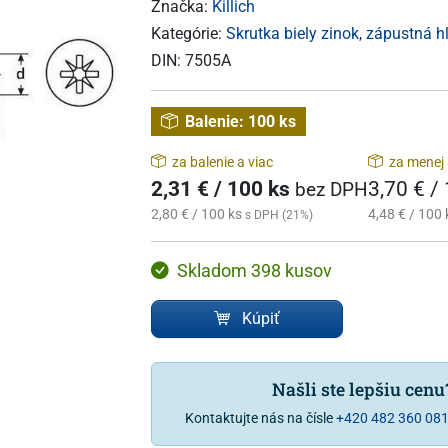
Značka:
Killich
Kategórie:
Skrutka biely zinok, zápustná h
DIN:
7505A
Balenie:
100 ks
za balenie a viac
za menej 
2,31 € / 100 ks
3,70 € /
bez DPH
2,80 € / 100 ks
4,48 € / 100 
s DPH (21%)
Skladom 398 kusov
Kúpiť
Našli ste lepšiu cen
Kontaktujte nás na čísle
+420 482 360 08