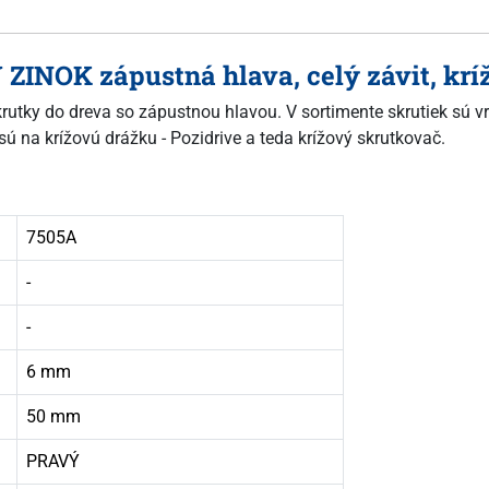
Y ZINOK zápustná hlava, celý závit, kr
skrutky do dreva so zápustnou hlavou. V sortimente skrutiek sú vr
sú na krížovú drážku - Pozidrive a teda krížový skrutkovač.
7505A
-
-
6 mm
50 mm
PRAVÝ