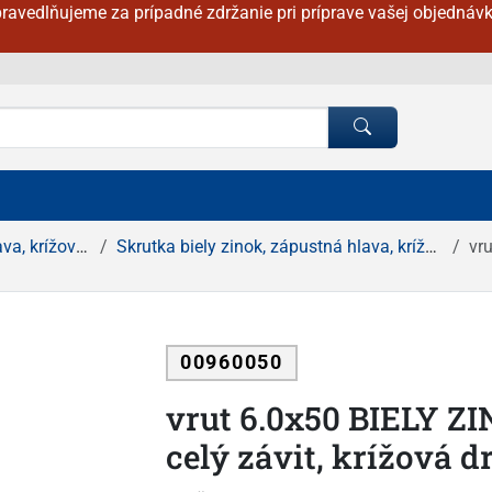
ravedlňujeme za prípadné zdržanie pri príprave vašej objednávk
rížová drážka
Skrutka biely zinok, zápustná hlava, krížová drážka
vru
00960050
vrut 6.0x50 BIELY Z
celý závit, krížová 