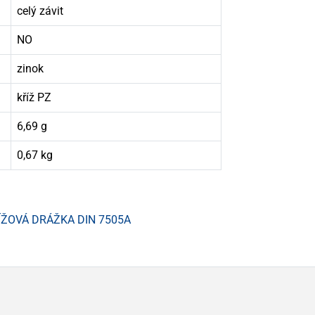
celý závit
NO
zinok
kříž PZ
6,69 g
0,67 kg
ÍŽOVÁ DRÁŽKA DIN 7505A