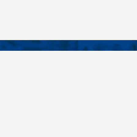
KONTAKTY
É ODKAZY
Telefon
+420 485 163 014
vruty
E-mail
ateriály
obchod@killich.cz
Adresa
ookie
Americká 215