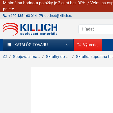
Minimálna hodnota položky je 2 eurá bez DPH. / Veľmi sa osp
palete.
+420 485 163 014
obchod@killich.cz
KILLICH - Spojovacie materiály
KATALÓG TOVARU
Výpredaj
Spojovací materiál
Skrutky do dreva
Skrutka zápustná hlava, k