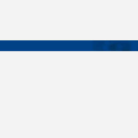
DÔLEŽIT
Široký sortiment, dodávky do 24 hodín,
O nás
individuálne potreby zákazníka, spoľahlivosť,
Konštrukčné 
kvalita, servis. Všetky tieto slovné spojenia pre
nás nie sú len prázdne slová. Svedomite sa nimi
Spojovacie m
riadime pri dodávkach spojovacieho materiálu
killich.sk
už od vzniku spoločnosti v roku 1996. V
priebehu mnohých rokov sme si vytvorili vlastné
Nastavenia c
know-how a vypracovali sa medzi najväčšie