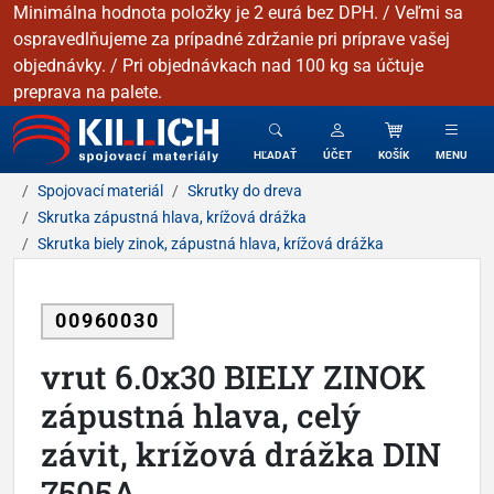
Minimálna hodnota položky je 2 eurá bez DPH. / Veľmi sa
ospravedlňujeme za prípadné zdržanie pri príprave vašej
objednávky. / Pri objednávkach nad 100 kg sa účtuje
preprava na palete.
KILLICH - Spojovacie materiály
HĽADAŤ
ÚČET
KOŠÍK
MENU
Spojovací materiál
Skrutky do dreva
Skrutka zápustná hlava, krížová drážka
Skrutka biely zinok, zápustná hlava, krížová drážka
00960030
vrut 6.0x30 BIELY ZINOK
zápustná hlava, celý
závit, krížová drážka DIN
7505A