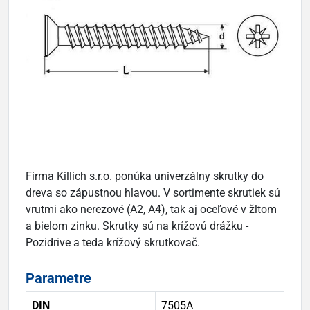
Firma Killich s.r.o. ponúka univerzálny skrutky do
dreva so zápustnou hlavou. V sortimente skrutiek sú
vrutmi ako nerezové (A2, A4), tak aj oceľové v žltom
a bielom zinku. Skrutky sú na krížovú drážku -
Pozidrive a teda krížový skrutkovač.
Parametre
DIN
7505A