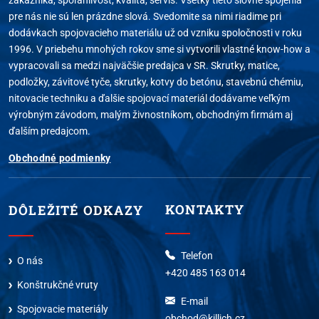
pre nás nie sú len prázdne slová. Svedomite sa nimi riadime pri
dodávkach spojovacieho materiálu už od vzniku spoločnosti v roku
1996. V priebehu mnohých rokov sme si vytvorili vlastné know-how a
vypracovali sa medzi najväčšie predajca v SR. Skrutky, matice,
podložky, závitové tyče, skrutky, kotvy do betónu, stavebnú chémiu,
nitovacie techniku a ďalšie spojovací materiál dodávame veľkým
výrobným závodom, malým živnostníkom, obchodným firmám aj
ďalším predajcom.
Obchodné podmienky
KONTAKTY
DÔLEŽITÉ ODKAZY
Telefon
O nás
+420 485 163 014
Konštrukčné vruty
E-mail
Spojovacie materiály
obchod@killich.cz