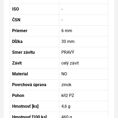
ISO
-
ČSN
-
Priemer
6 mm
Dĺžka
30 mm
Smer závitu
PRAVÝ
Závit
celý závit
Material
NO
Povrchová úprava
zinok
Pohon
kříž PZ
Hmotnosť [ks]
4,6 g
Hmotnosť [100 ks]
460 g