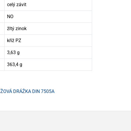
celý závit
NO
žltý zinok
kříž PZ
3,63 g
363,4 g
ÍŽOVÁ DRÁŽKA DIN 7505A