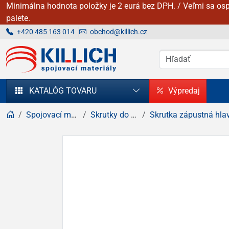
Minimálna hodnota položky je 2 eurá bez DPH. / Veľmi sa osp
palete.
+420 485 163 014
obchod@killich.cz
KILLICH - Spojovacie materiály
KATALÓG TOVARU
Výpredaj
Spojovací materiál
Skrutky do dreva
Skrutka zápustná hlava, kríž