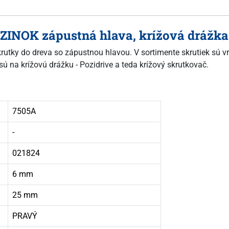
 ZINOK zápustná hlava, krížová drážka
skrutky do dreva so zápustnou hlavou. V sortimente skrutiek sú vr
sú na krížovú drážku - Pozidrive a teda krížový skrutkovač.
7505A
-
021824
6 mm
25 mm
PRAVÝ