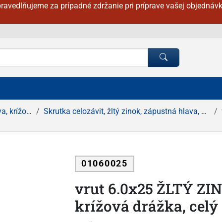
ravedlňujeme za prípadné zdržanie pri príprave vašej objednávk
ová drážka
Skrutka celozávit, žltý zinok, zápustná hlava, krížová drážka
01060025
vrut 6.0x25 ŽLTÝ ZI
krížová drážka, celý