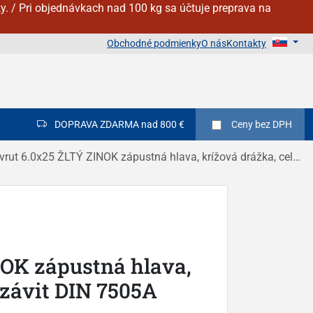
y. / Pri objednávkach nad 100 kg sa účtuje preprava na
Obchodné podmienky
O nás
Kontakty
DOPRAVA ZDARMA nad 800 €
Ceny
bez DPH
vrut 6.0x25 ŽLTÝ ZINOK zápustná hlava, krížová drážka, celý závit DIN 7505A
NOK zápustná hlava,
 závit DIN 7505A