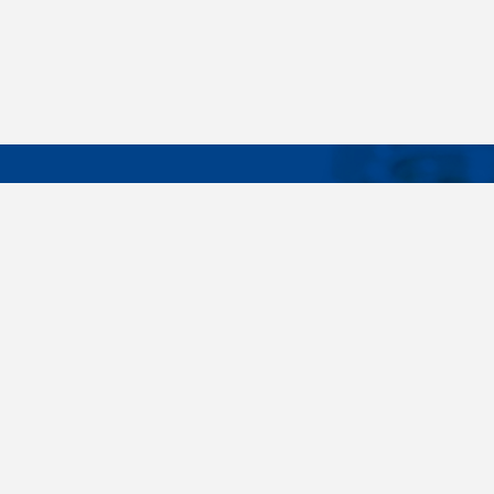
DÔLEŽIT
Široký sortiment, dodávky do 24 hodín,
O nás
individuálne potreby zákazníka, spoľahlivosť,
Konštrukčné 
kvalita, servis. Všetky tieto slovné spojenia pre
nás nie sú len prázdne slová. Svedomite sa nimi
Spojovacie m
riadime pri dodávkach spojovacieho materiálu
killich.sk
už od vzniku spoločnosti v roku 1996. V
priebehu mnohých rokov sme si vytvorili vlastné
Nastavenia c
know-how a vypracovali sa medzi najväčšie