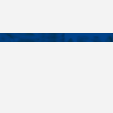
KONTAKTY
É ODKAZY
Telefon
+420 485 163 014
vruty
E-mail
ateriály
obchod@killich.cz
Adresa
ookie
Americká 215