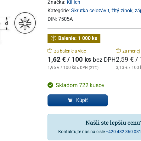
Značka:
Killich
Kategórie:
Skrutka celozávit, žltý zinok, z
DIN:
7505A
Balenie:
1 000 ks
za balenie a viac
za menej 
1,62 € / 100 ks
2,59 € /
bez DPH
1,96 € / 100 ks
3,13 € / 100 
s DPH (21%)
Skladom 722 kusov
Kúpiť
Našli ste lepšiu cen
Kontaktujte nás na čísle
+420 482 360 08