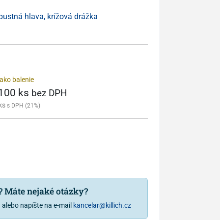
ápustná hlava, krížová drážka
ako balenie
 100 ks
bez DPH
ks
s DPH (21%)
u? Máte nejaké otázky?
1
alebo napíšte na e-mail
kancelar@killich.cz