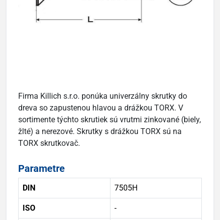
Firma Killich s.r.o. ponúka univerzálny skrutky do
dreva so zapustenou hlavou a drážkou TORX. V
sortimente týchto skrutiek sú vrutmi zinkované (biely,
žlté) a nerezové. Skrutky s drážkou TORX sú na
TORX skrutkovač.
Parametre
DIN
7505H
ISO
-