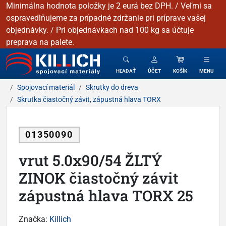
Minimálna hodnota položky je 2 eurá bez DPH. / Veľmi sa
ospravedlňujeme za prípadné zdržanie pri príprave vašej
objednávky. / Pri objednávkach nad 100 kg sa účtuje
preprava na palete.
KILLICH - Spojovacie materiály
HĽADAŤ
ÚČET
KOŠÍK
MENU
Spojovací materiál
Skrutky do dreva
Skrutka čiastočný závit, zápustná hlava TORX
01350090
vrut 5.0x90/54 ŽLTÝ
ZINOK čiastočný závit
zápustná hlava TORX 25
Značka:
Killich