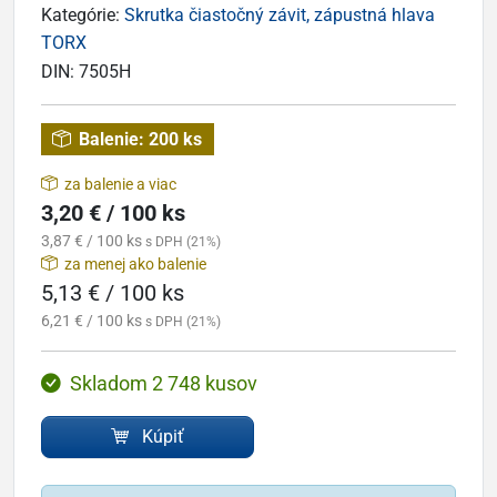
Kategórie:
Skrutka čiastočný závit, zápustná hlava
TORX
DIN:
7505H
Balenie:
200 ks
za balenie a viac
3,20 € / 100 ks
3,87 € / 100 ks
s DPH (21%)
za menej ako balenie
5,13 € / 100 ks
6,21 € / 100 ks
s DPH (21%)
Skladom 2 748 kusov
Kúpiť