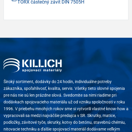
TORX částečný závit DIN 7505H
Široký sortiment, dodávky do 24 hodín, individuálne potreby
zákazníka, spoľahlivosť, kvalita, servis. Všetky tieto slovné spojenia
pre nás nie sú len prázdne slová. Svedomite sa nimi riadime pri
dodávkach spojovacieho materiálu už od vzniku spoločnosti v roku
1996. V priebehu mnohých rokov sme si vytvorili vlastné know-how a
vypracovali sa medzi najväčšie predajca v SR. Skrutky, matice,
podložky, závitové tyče, skrutky, kotvy do betónu, stavebnú chémiu,
nitovacie techniku a ďalšie spojovací materiál dodávame veľkým