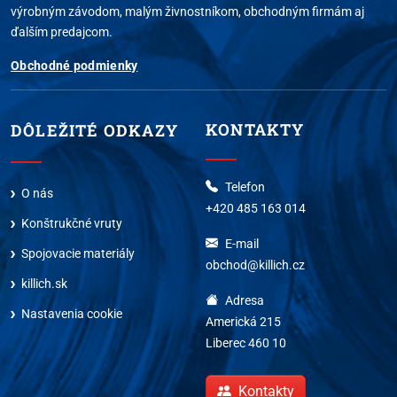
výrobným závodom, malým živnostníkom, obchodným firmám aj
ďalším predajcom.
Obchodné podmienky
KONTAKTY
DÔLEŽITÉ ODKAZY
Telefon
O nás
+420 485 163 014
Konštrukčné vruty
E-mail
Spojovacie materiály
obchod@killich.cz
killich.sk
Adresa
Nastavenia cookie
Americká 215
Liberec 460 10
Kontakty