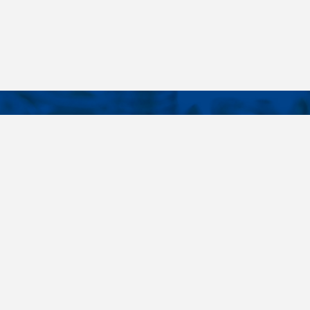
KONTAKTY
É ODKAZY
Telefon
+420 485 163 014
vruty
E-mail
ateriály
obchod@killich.cz
Adresa
ookie
Americká 215