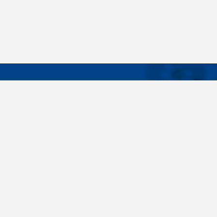
DÔLEŽIT
Široký sortiment, dodávky do 24 hodín,
O nás
individuálne potreby zákazníka, spoľahlivosť,
Konštrukčné 
kvalita, servis. Všetky tieto slovné spojenia pre
nás nie sú len prázdne slová. Svedomite sa nimi
Spojovacie m
riadime pri dodávkach spojovacieho materiálu
killich.sk
už od vzniku spoločnosti v roku 1996. V
priebehu mnohých rokov sme si vytvorili vlastné
Nastavenia c
know-how a vypracovali sa medzi najväčšie