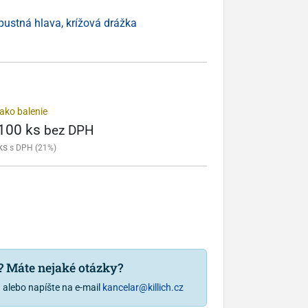
ápustná hlava, krížová drážka
ako balenie
 100 ks
bez DPH
ks
s DPH (21%)
u? Máte nejaké otázky?
1
alebo napíšte na e-mail
kancelar@killich.cz