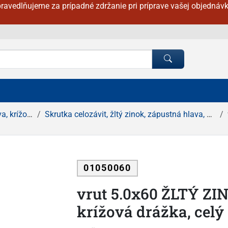
ravedlňujeme za prípadné zdržanie pri príprave vašej objednávk
ová drážka
Skrutka celozávit, žltý zinok, zápustná hlava, krížová drážka
01050060
vrut 5.0x60 ŽLTÝ ZI
krížová drážka, celý