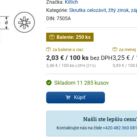
Značka:
Killich
Kategórie:
Skrutka celozávit, žltý zinok, z
DIN:
7505A
Balenie:
250 ks
za balenie a viac
za menej 
2,03 € / 100 ks
3,25 € /
bez DPH
2,46 € / 100 ks
3,93 € / 100 
s DPH (21%)
Skladom 11 285 kusov
Kúpiť
Našli ste lepšiu cen
Kontaktujte nás na čísle
+420 482 360 08