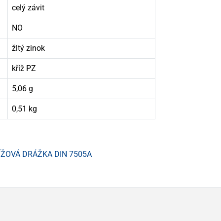
celý závit
NO
žltý zinok
kříž PZ
5,06 g
0,51 kg
ÍŽOVÁ DRÁŽKA DIN 7505A