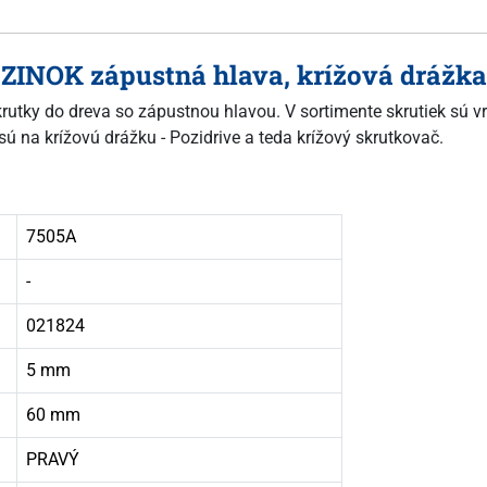
 ZINOK zápustná hlava, krížová drážka
skrutky do dreva so zápustnou hlavou. V sortimente skrutiek sú vr
sú na krížovú drážku - Pozidrive a teda krížový skrutkovač.
7505A
-
021824
5 mm
60 mm
PRAVÝ