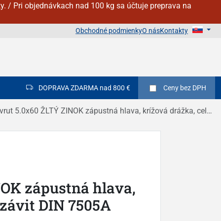
y. / Pri objednávkach nad 100 kg sa účtuje preprava na
Obchodné podmienky
O nás
Kontakty
DOPRAVA ZDARMA nad 800 €
Ceny
bez DPH
vrut 5.0x60 ŽLTÝ ZINOK zápustná hlava, krížová drážka, celý závit DIN 7505A
NOK zápustná hlava,
 závit DIN 7505A