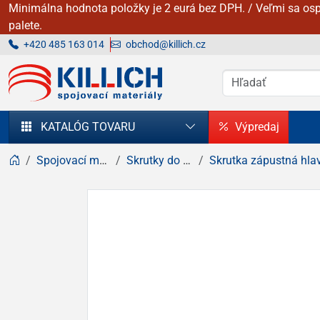
Minimálna hodnota položky je 2 eurá bez DPH. / Veľmi sa osp
palete.
+420 485 163 014
obchod@killich.cz
KILLICH - Spojovacie materiály
KATALÓG TOVARU
Výpredaj
Spojovací materiál
Skrutky do dreva
Skrutka zápustná hlava, kríž