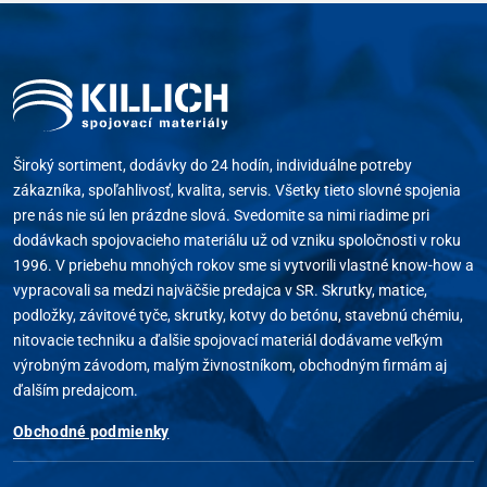
Široký sortiment, dodávky do 24 hodín, individuálne potreby
zákazníka, spoľahlivosť, kvalita, servis. Všetky tieto slovné spojenia
pre nás nie sú len prázdne slová. Svedomite sa nimi riadime pri
dodávkach spojovacieho materiálu už od vzniku spoločnosti v roku
1996. V priebehu mnohých rokov sme si vytvorili vlastné know-how a
vypracovali sa medzi najväčšie predajca v SR. Skrutky, matice,
podložky, závitové tyče, skrutky, kotvy do betónu, stavebnú chémiu,
nitovacie techniku a ďalšie spojovací materiál dodávame veľkým
výrobným závodom, malým živnostníkom, obchodným firmám aj
ďalším predajcom.
Obchodné podmienky