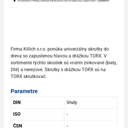
Firma Killich s.r.o. ponúka univerzálny skrutky do
dreva so zapustenou hlavou a drážkou TORX. V
sortimente týchto skrutiek sú vrutmi zinkované (biely,
žlté) a nerezové. Skrutky s drážkou TORX sú na
TORX skrutkovač.
Parametre
DIN
Vruty
ISO
-
ČSN
-