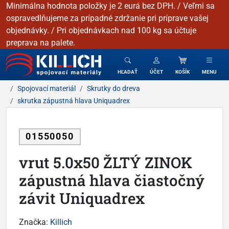
Minimálna hodnota položky je 2 eurá bez DPH. / Veľmi sa
ospravedlňujeme za prípadné zdržanie pri príprave vašej
objednávky. / Pri objednávkach nad 100 kg sa účtuje
preprava na palete.
KILLICH - Spojovacie materiály
HĽADAŤ
ÚČET
KOŠÍK
MENU
Spojovací materiál
Skrutky do dreva
skrutka zápustná hlava Uniquadrex
01550050
vrut 5.0x50 ŽLTÝ ZINOK
zápustná hlava čiastočný
závit Uniquadrex
Značka:
Killich