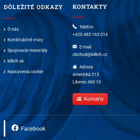
KONTAKTY
DÔLEŽITÉ ODKAZY
Telefon
O nás
+420 485 163 014
Konštrukčné vruty
E-mail
Spojovacie materiály
obchod@killich.cz
killich.sk
Adresa
Nastavenia cookie
Americká 215
Liberec 460 10
Kontakty
Facebook