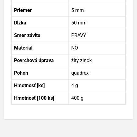
Priemer
5 mm
Dĺžka
50 mm
Smer závitu
PRAVÝ
Material
NO
Povrchová úprava
žltý zinok
Pohon
quadrex
Hmotnosť [ks]
4 g
Hmotnosť [100 ks]
400 g