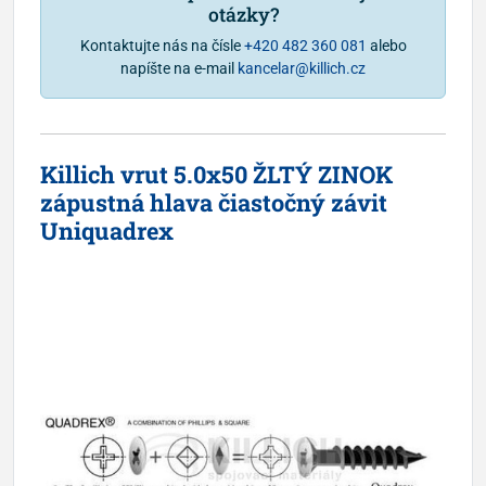
otázky?
Kontaktujte nás na čísle
+420 482 360 081
alebo
napíšte na e-mail
kancelar@killich.cz
Killich vrut 5.0x50 ŽLTÝ ZINOK
zápustná hlava čiastočný závit
Uniquadrex