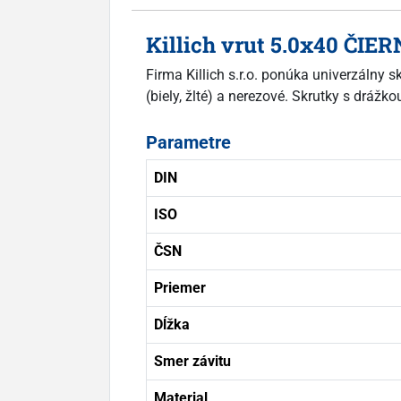
Killich vrut 5.0x40 ČIE
Firma Killich s.r.o. ponúka univerzálny
(biely, žlté) a nerezové. Skrutky s drá
Parametre
DIN
ISO
ČSN
Priemer
Dĺžka
Smer závitu
Material