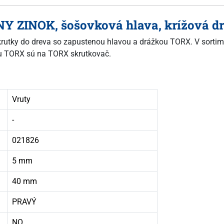
RNY ZINOK, šošovková hlava, krížová d
 skrutky do dreva so zapustenou hlavou a drážkou TORX. V sortim
žkou TORX sú na TORX skrutkovač.
Vruty
-
021826
5 mm
40 mm
PRAVÝ
NO