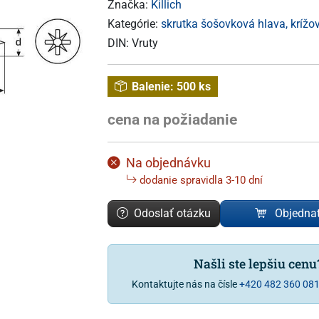
Značka:
Killich
Kategórie:
skrutka šošovková hlava, krížo
DIN:
Vruty
Balenie:
500 ks
cena na požiadanie
Na objednávku
dodanie spravidla 3-10 dní
Odoslať otázku
Objedna
Našli ste lepšiu cen
Kontaktujte nás na čísle
+420 482 360 08