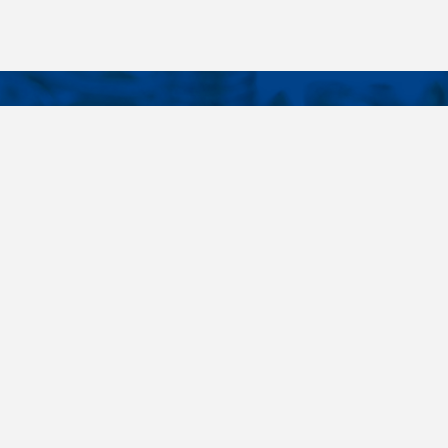
KONTAKTY
É ODKAZY
Telefon
+420 485 163 014
vruty
E-mail
ateriály
obchod@killich.cz
Adresa
ookie
Americká 215
Liberec 460 10