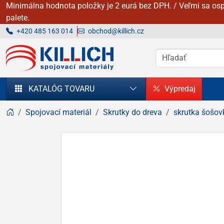
Minimálna hodnota položky je 2 eurá bez DPH. / Veľmi sa osp
palete.
+420 485 163 014
obchod@killich.cz
KILLICH - Spojovacie materiály
KATALÓG TOVARU
Výpredaj
Spojovací materiál
Skrutky do dreva
skrutka šošov