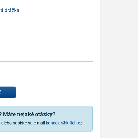
vá drážka
ť
u? Máte nejaké otázky?
1
alebo napíšte na e-mail
kancelar@killich.cz