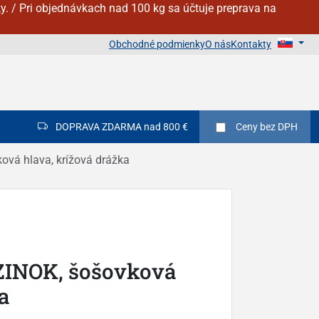
y. / Pri objednávkach nad 100 kg sa účtuje preprava na
Obchodné podmienky
O nás
Kontakty
DOPRAVA ZDARMA nad 800 €
Ceny
bez DPH
ová hlava, krížová drážka
ZINOK, šošovková
a