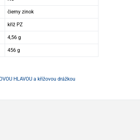
čierny zinok
kříž PZ
4,56 g
456 g
OVOU HLAVOU a křížovou drážkou