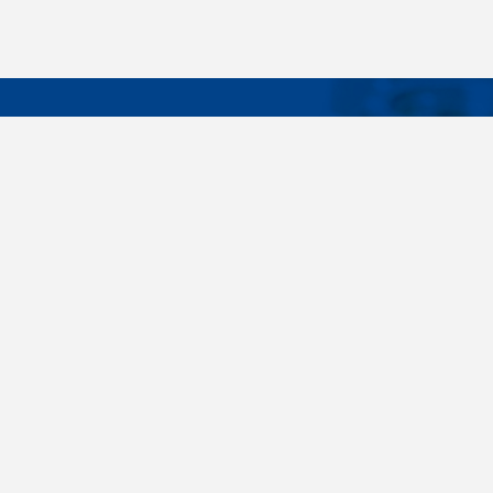
DÔLEŽIT
Široký sortiment, dodávky do 24 hodín,
O nás
individuálne potreby zákazníka, spoľahlivosť,
Konštrukčné 
kvalita, servis. Všetky tieto slovné spojenia pre
nás nie sú len prázdne slová. Svedomite sa nimi
Spojovacie m
riadime pri dodávkach spojovacieho materiálu
killich.sk
už od vzniku spoločnosti v roku 1996. V
priebehu mnohých rokov sme si vytvorili vlastné
Nastavenia c
know-how a vypracovali sa medzi najväčšie
predajca v SR. Skrutky, matice, podložky,
závitové tyče, skrutky, kotvy do betónu,