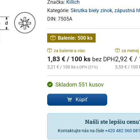
Značka:
Killich
Kategórie:
Skrutka biely zinok, zápustná h
DIN:
7505A
Balenie:
500 ks
za balenie a viac
za menej 
1,83 € / 100 ks
2,92 € /
bez DPH
2,21 € / 100 ks
3,53 € / 100 
s DPH (21%)
Skladom 551 kusov
Kúpiť
Našli ste lepšiu cen
Kontaktujte nás na čísle
+420 482 360 08