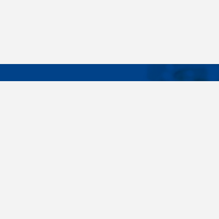
DÔLEŽIT
Široký sortiment, dodávky do 24 hodín,
O nás
individuálne potreby zákazníka, spoľahlivosť,
Konštrukčné 
kvalita, servis. Všetky tieto slovné spojenia pre
nás nie sú len prázdne slová. Svedomite sa nimi
Spojovacie m
riadime pri dodávkach spojovacieho materiálu
killich.sk
už od vzniku spoločnosti v roku 1996. V
priebehu mnohých rokov sme si vytvorili vlastné
Nastavenia c
know-how a vypracovali sa medzi najväčšie