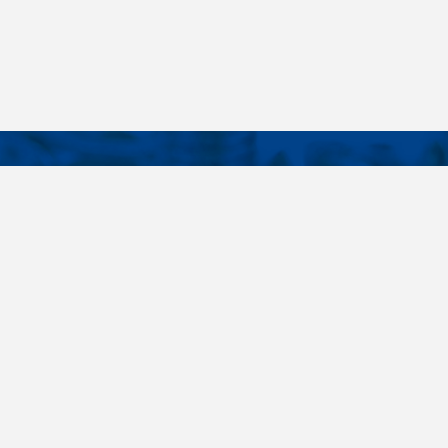
KONTAKTY
É ODKAZY
Telefon
+420 485 163 014
vruty
E-mail
ateriály
obchod@killich.cz
Adresa
ookie
Americká 215