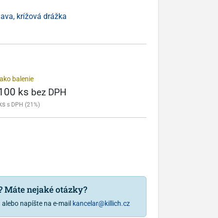
lava, krížová drážka
ako balenie
 100 ks
bez DPH
ks
s DPH (21%)
u? Máte nejaké otázky?
1
alebo napíšte na e-mail
kancelar@killich.cz