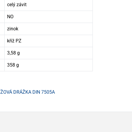
celý závit
NO
zinok
kříž PZ
3,58 g
358 g
ÍŽOVÁ DRÁŽKA DIN 7505A