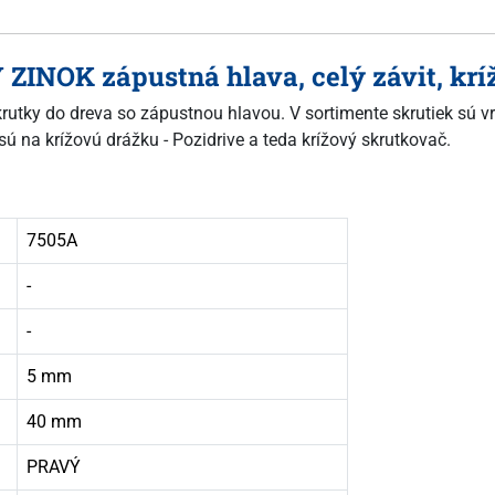
Y ZINOK zápustná hlava, celý závit, k
skrutky do dreva so zápustnou hlavou. V sortimente skrutiek sú vr
sú na krížovú drážku - Pozidrive a teda krížový skrutkovač.
7505A
-
-
5 mm
40 mm
PRAVÝ