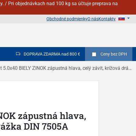
y. / Pri objednávkach nad 100 kg sa účtuje preprava na
Obchodné podmienky
O nás
Kontakty
DOPRAVA ZDARMA nad 800 €
Ceny
bez DPH
t 5.0x40 BIELY ZINOK zápustná hlava, celý závit, krížová drážka DIN 7505A
INOK zápustná hlava,
drážka DIN 7505A