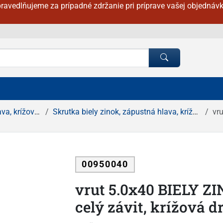
ravedlňujeme za prípadné zdržanie pri príprave vašej objednávk
rížová drážka
Skrutka biely zinok, zápustná hlava, krížová drážka
vru
00950040
vrut 5.0x40 BIELY Z
celý závit, krížová 