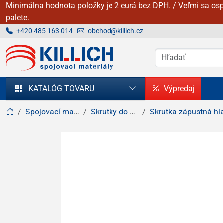
Minimálna hodnota položky je 2 eurá bez DPH. / Veľmi sa osp
palete.
+420 485 163 014
obchod@killich.cz
KILLICH - Spojovacie materiály
KATALÓG TOVARU
Výpredaj
Spojovací materiál
Skrutky do dreva
Skrutka zápustná hlava, k