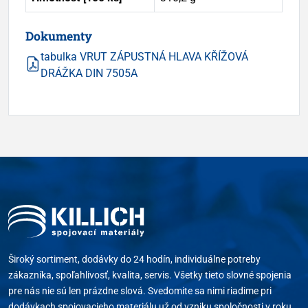
Dokumenty
tabulka VRUT ZÁPUSTNÁ HLAVA KŘÍŽOVÁ
DRÁŽKA DIN 7505A
Široký sortiment, dodávky do 24 hodín, individuálne potreby
zákazníka, spoľahlivosť, kvalita, servis. Všetky tieto slovné spojenia
pre nás nie sú len prázdne slová. Svedomite sa nimi riadime pri
dodávkach spojovacieho materiálu už od vzniku spoločnosti v roku