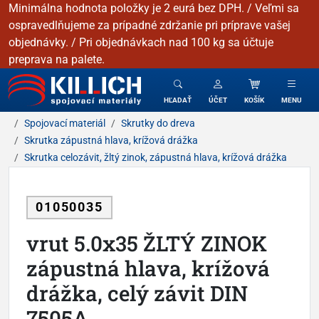
Minimálna hodnota položky je 2 eurá bez DPH. / Veľmi sa
ospravedlňujeme za prípadné zdržanie pri príprave vašej
objednávky. / Pri objednávkach nad 100 kg sa účtuje
preprava na palete.
KILLICH - Spojovacie materiály
HĽADAŤ
ÚČET
KOŠÍK
MENU
Spojovací materiál
Skrutky do dreva
Skrutka zápustná hlava, krížová drážka
Skrutka celozávit, žltý zinok, zápustná hlava, krížová drážka
01050035
vrut 5.0x35 ŽLTÝ ZINOK
zápustná hlava, krížová
drážka, celý závit DIN
7505A