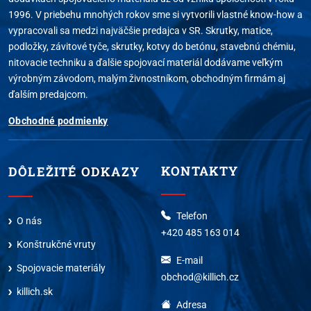
1996. V priebehu mnohých rokov sme si vytvorili vlastné know-how a
vypracovali sa medzi najväčšie predajca v SR. Skrutky, matice,
podložky, závitové tyče, skrutky, kotvy do betónu, stavebnú chémiu,
nitovacie techniku a ďalšie spojovací materiál dodávame veľkým
výrobným závodom, malým živnostníkom, obchodným firmám aj
ďalším predajcom.
Obchodné podmienky
KONTAKTY
DÔLEŽITÉ ODKAZY
Telefon
O nás
+420 485 163 014
Konštrukčné vruty
E-mail
Spojovacie materiály
obchod@killich.cz
killich.sk
Adresa