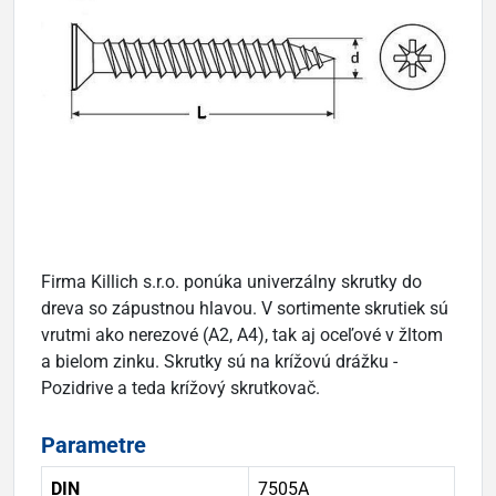
Firma Killich s.r.o. ponúka univerzálny skrutky do
dreva so zápustnou hlavou. V sortimente skrutiek sú
vrutmi ako nerezové (A2, A4), tak aj oceľové v žltom
a bielom zinku. Skrutky sú na krížovú drážku -
Pozidrive a teda krížový skrutkovač.
Parametre
DIN
7505A