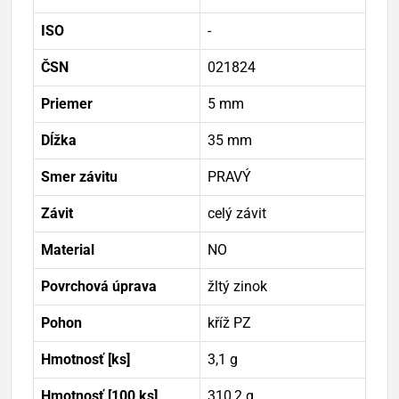
ISO
-
ČSN
021824
Priemer
5 mm
Dĺžka
35 mm
Smer závitu
PRAVÝ
Závit
celý závit
Material
NO
Povrchová úprava
žltý zinok
Pohon
kříž PZ
Hmotnosť [ks]
3,1 g
Hmotnosť [100 ks]
310,2 g