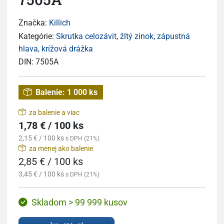
Značka:
Killich
Kategórie:
Skrutka celozávit, žltý zinok, zápustná
hlava, krížová drážka
DIN:
7505A
Balenie:
1 000 ks
za balenie a viac
1,78 € / 100 ks
2,15 € / 100 ks
s DPH (21%)
za menej ako balenie
2,85 € / 100 ks
3,45 € / 100 ks
s DPH (21%)
Skladom > 99 999 kusov