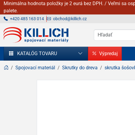
Minimálna hodnota položky je 2 eurá bez DPH. / Veľmi sa osp
palete.
+420 485 163 014
obchod@killich.cz
KILLICH - Spojovacie materiály
KATALÓG TOVARU
Výpredaj
Spojovací materiál
Skrutky do dreva
skrutka šošov