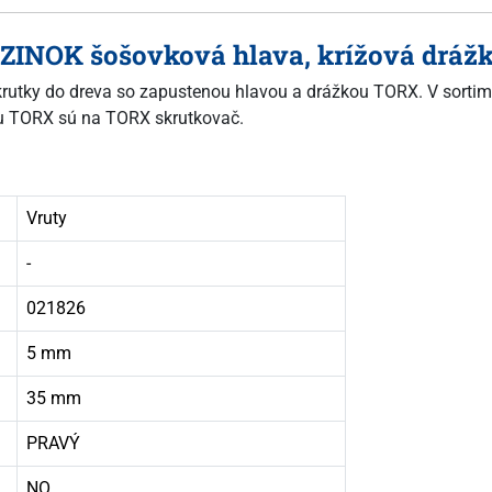
Ý ZINOK šošovková hlava, krížová dráž
 skrutky do dreva so zapustenou hlavou a drážkou TORX. V sortim
žkou TORX sú na TORX skrutkovač.
Vruty
-
021826
5 mm
35 mm
PRAVÝ
NO