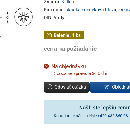
Značka:
Killich
Kategórie:
skrutka šošovková hlava, krížo
DIN:
Vruty
Balenie:
1 ks
cena na požiadanie
Na objednávku
dodanie spravidla 3-10 dní
Odoslať otázku
Objedna
Našli ste lepšiu cen
Kontaktujte nás na čísle
+420 482 360 08