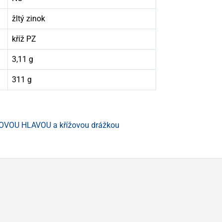
žltý zinok
kříž PZ
3,11 g
311 g
OVOU HLAVOU a křížovou drážkou