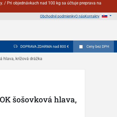
y. / Pri objednávkach nad 100 kg sa účtuje preprava na
Obchodné podmienky
O nás
Kontakty
DOPRAVA ZDARMA nad 800 €
Ceny
bez DPH
 hlava, krížová drážka
NOK šošovková hlava,