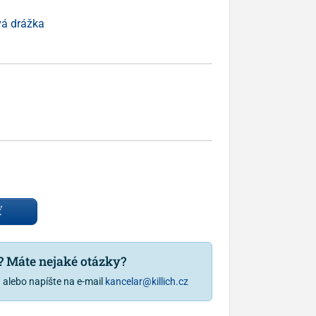
vá drážka
ť
u? Máte nejaké otázky?
1
alebo napíšte na e-mail
kancelar@killich.cz