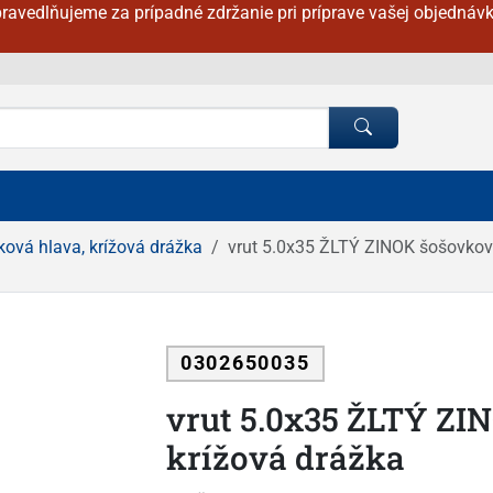
ravedlňujeme za prípadné zdržanie pri príprave vašej objednávk
ková hlava, krížová drážka
vrut 5.0x35 ŽLTÝ ZINOK šošovková
0302650035
vrut 5.0x35 ŽLTÝ ZI
krížová drážka