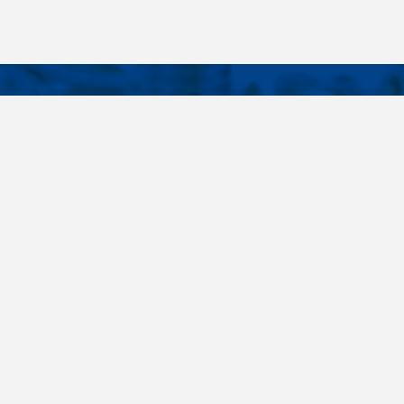
KONTAKTY
É ODKAZY
Telefon
+420 485 163 014
vruty
E-mail
ateriály
obchod@killich.cz
Adresa
ookie
Americká 215
Liberec 460 10