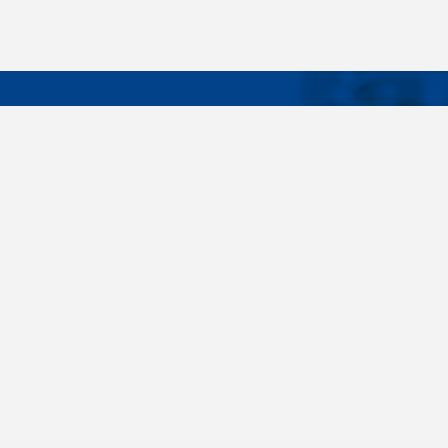
DÔLEŽIT
Široký sortiment, dodávky do 24 hodín,
O nás
individuálne potreby zákazníka, spoľahlivosť,
Konštrukčné 
kvalita, servis. Všetky tieto slovné spojenia pre
nás nie sú len prázdne slová. Svedomite sa nimi
Spojovacie m
riadime pri dodávkach spojovacieho materiálu
killich.sk
už od vzniku spoločnosti v roku 1996. V
priebehu mnohých rokov sme si vytvorili vlastné
Nastavenia c
know-how a vypracovali sa medzi najväčšie
predajca v SR. Skrutky, matice, podložky,
závitové tyče, skrutky, kotvy do betónu,