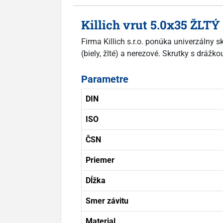
Killich vrut 5.0x35 ŽLT
Firma Killich s.r.o. ponúka univerzálny
(biely, žlté) a nerezové. Skrutky s drá
Parametre
DIN
ISO
ČSN
Priemer
Dĺžka
Smer závitu
Material