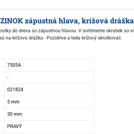
 ZINOK zápustná hlava, krížová drážka
skrutky do dreva so zápustnou hlavou. V sortimente skrutiek sú vr
sú na krížovú drážku - Pozidrive a teda krížový skrutkovač.
7505A
-
021824
5 mm
30 mm
PRAVÝ