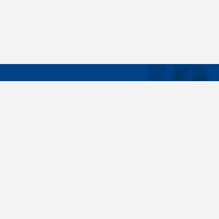
DÔLEŽIT
Široký sortiment, dodávky do 24 hodín,
O nás
individuálne potreby zákazníka, spoľahlivosť,
Konštrukčné 
kvalita, servis. Všetky tieto slovné spojenia pre
nás nie sú len prázdne slová. Svedomite sa nimi
Spojovacie m
riadime pri dodávkach spojovacieho materiálu
killich.sk
už od vzniku spoločnosti v roku 1996. V
priebehu mnohých rokov sme si vytvorili vlastné
Nastavenia c
know-how a vypracovali sa medzi najväčšie