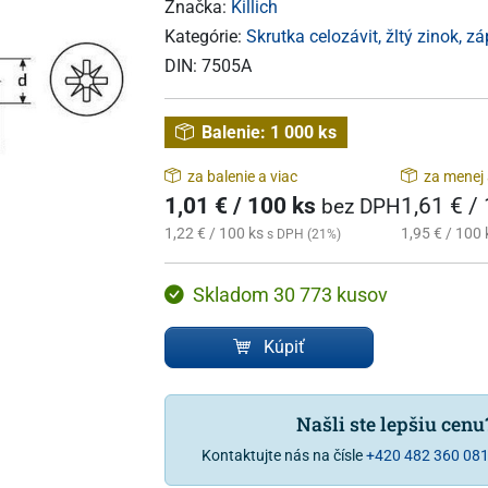
Značka:
Killich
Kategórie:
Skrutka celozávit, žltý zinok, z
DIN:
7505A
Balenie:
1 000 ks
za balenie a viac
za menej 
1,01 € / 100 ks
1,61 € /
bez DPH
1,22 € / 100 ks
1,95 € / 100 
s DPH (21%)
Skladom 30 773 kusov
Kúpiť
Našli ste lepšiu cen
Kontaktujte nás na čísle
+420 482 360 08