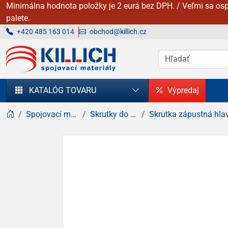
Minimálna hodnota položky je 2 eurá bez DPH. / Veľmi sa osp
palete.
+420 485 163 014
obchod@killich.cz
KILLICH - Spojovacie materiály
KATALÓG TOVARU
Výpredaj
Spojovací materiál
Skrutky do dreva
Skrutka zápustná hlava, kríž