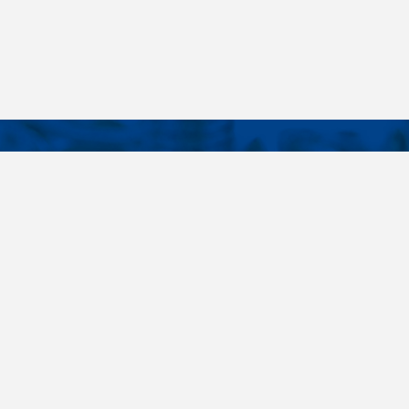
KONTAKTY
É ODKAZY
Telefon
+420 485 163 014
vruty
E-mail
ateriály
obchod@killich.cz
Adresa
ookie
Americká 215