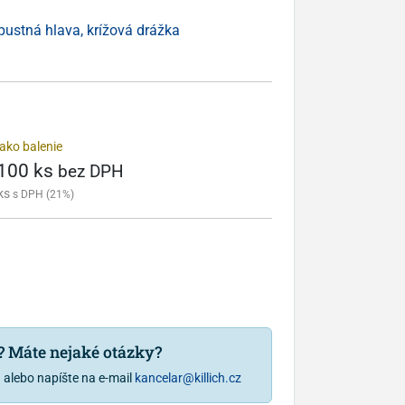
ápustná hlava, krížová drážka
ako balenie
 100 ks
bez DPH
ks
s DPH (21%)
u? Máte nejaké otázky?
1
alebo napíšte na e-mail
kancelar@killich.cz