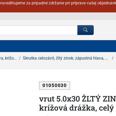
ravedlňujeme za prípadné zdržanie pri príprave vašej objednávk
ová drážka
Skrutka celozávit, žltý zinok, zápustná hlava, krížová drážka
01050030
vrut 5.0x30 ŽLTÝ ZI
krížová drážka, celý