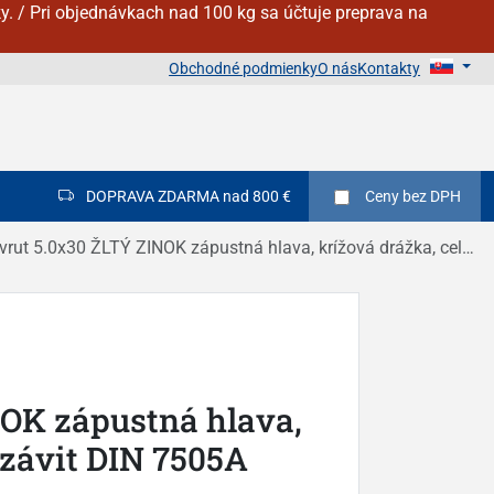
y. / Pri objednávkach nad 100 kg sa účtuje preprava na
Obchodné podmienky
O nás
Kontakty
DOPRAVA ZDARMA nad 800 €
Ceny
bez DPH
vrut 5.0x30 ŽLTÝ ZINOK zápustná hlava, krížová drážka, celý závit DIN 7505A
NOK zápustná hlava,
 závit DIN 7505A