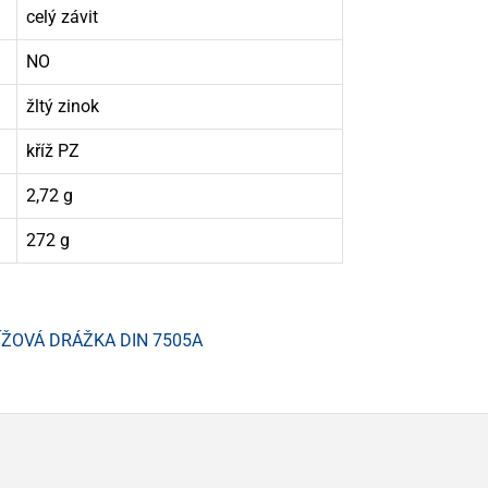
celý závit
NO
žltý zinok
kříž PZ
2,72 g
272 g
ÍŽOVÁ DRÁŽKA DIN 7505A