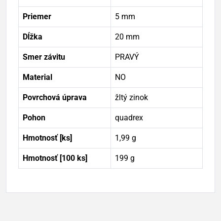
Priemer
5 mm
Dĺžka
20 mm
Smer závitu
PRAVÝ
Material
NO
Povrchová úprava
žltý zinok
Pohon
quadrex
Hmotnosť [ks]
1,99 g
Hmotnosť [100 ks]
199 g