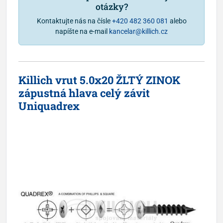
otázky?
Kontaktujte nás na čísle
+420 482 360 081
alebo
napíšte na e-mail
kancelar@killich.cz
Killich vrut 5.0x20 ŽLTÝ ZINOK
zápustná hlava celý závit
Uniquadrex