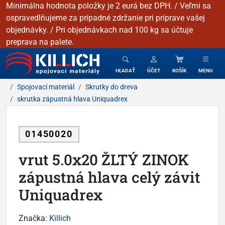
Minimálna hodnota položky je 2 eurá bez DPH. / Veľmi sa
ospravedlňujeme za prípadné zdržanie pri príprave vašej
objednávky. / Pri objednávkach nad 100 kg sa účtuje
preprava na palete.
KILLICH - Spojovacie materiály
HĽADAŤ
ÚČET
KOŠÍK
MENU
Spojovací materiál
Skrutky do dreva
skrutka zápustná hlava Uniquadrex
01450020
vrut 5.0x20 ŽLTÝ ZINOK
zápustná hlava celý závit
Uniquadrex
Značka:
Killich