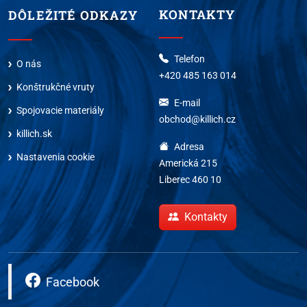
KONTAKTY
DÔLEŽITÉ ODKAZY
Telefon
O nás
+420 485 163 014
Konštrukčné vruty
E-mail
Spojovacie materiály
obchod@killich.cz
killich.sk
Adresa
Nastavenia cookie
Americká 215
Liberec 460 10
Kontakty
Facebook