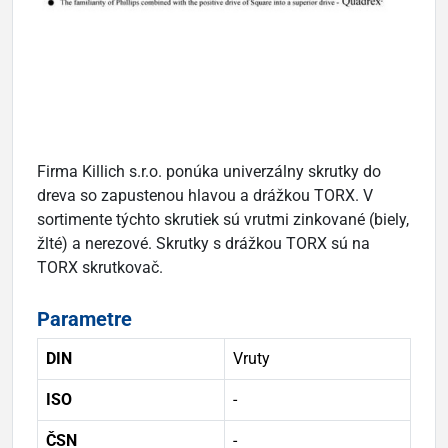
Firma Killich s.r.o. ponúka univerzálny skrutky do
dreva so zapustenou hlavou a drážkou TORX. V
sortimente týchto skrutiek sú vrutmi zinkované (biely,
žlté) a nerezové. Skrutky s drážkou TORX sú na
TORX skrutkovač.
Parametre
DIN
Vruty
ISO
-
ČSN
-