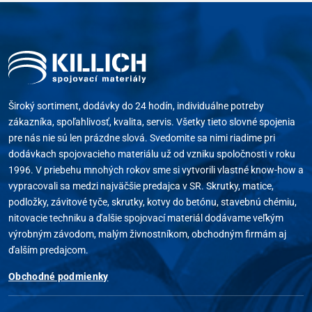
Široký sortiment, dodávky do 24 hodín, individuálne potreby
zákazníka, spoľahlivosť, kvalita, servis. Všetky tieto slovné spojenia
pre nás nie sú len prázdne slová. Svedomite sa nimi riadime pri
dodávkach spojovacieho materiálu už od vzniku spoločnosti v roku
1996. V priebehu mnohých rokov sme si vytvorili vlastné know-how a
vypracovali sa medzi najväčšie predajca v SR. Skrutky, matice,
podložky, závitové tyče, skrutky, kotvy do betónu, stavebnú chémiu,
nitovacie techniku a ďalšie spojovací materiál dodávame veľkým
výrobným závodom, malým živnostníkom, obchodným firmám aj
ďalším predajcom.
Obchodné podmienky