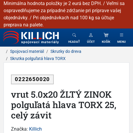
Minimálna hodnota položky je 2 eurá bez DPH. / Veľmi sa
ospravedlňujeme za prípadné zdržanie pri príprave vašej
objednávky. / Pri objednávkach nad 100 kg sa účtuje
preprava na palete.
KILLICH - Spojovacie materiály
HĽADAŤ
ÚČET
KOŠÍK
MENU
Spojovací materiál
Skrutky do dreva
Skrutka polguľatá hlava TORX
0222650020
vrut 5.0x20 ŽLTÝ ZINOK
polguľatá hlava TORX 25,
celý závit
Značka:
Killich