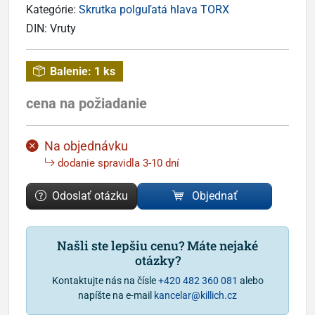
Kategórie:
Skrutka polguľatá hlava TORX
DIN:
Vruty
Balenie:
1 ks
cena na požiadanie
Na objednávku
dodanie spravidla 3-10 dní
Odoslať otázku
Objednať
Našli ste lepšiu cenu? Máte nejaké
otázky?
Kontaktujte nás na čísle
+420 482 360 081
alebo
napíšte na e-mail
kancelar@killich.cz