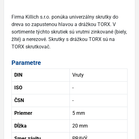
Firma Killich s.r.o. ponúka univerzálny skrutky do
dreva so zapustenou hlavou a drážkou TORX. V
sortimente týchto skrutiek sú vrutmi zinkované (biely,
žlté) a nerezové. Skrutky s drážkou TORX sú na
TORX skrutkovač.
Parametre
DIN
Vruty
ISO
-
ČSN
-
Priemer
5 mm
Dĺžka
20 mm
Smer závitu
PRAVÝ