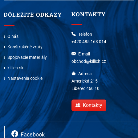
KONTAKTY
DÔLEŽITÉ ODKAZY
Telefon
O nás
+420 485 163 014
Konštrukčné vruty
E-mail
Spojovacie materiály
obchod@killich.cz
killich.sk
Adresa
Nastavenia cookie
Americká 215
Liberec 460 10
Kontakty
Facebook