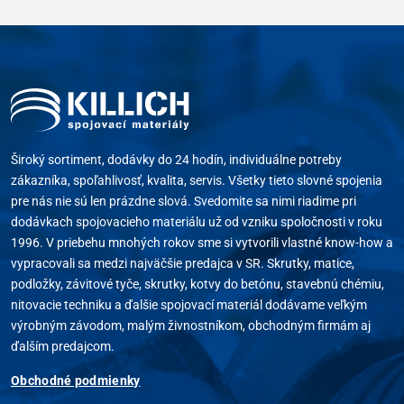
Široký sortiment, dodávky do 24 hodín, individuálne potreby
zákazníka, spoľahlivosť, kvalita, servis. Všetky tieto slovné spojenia
pre nás nie sú len prázdne slová. Svedomite sa nimi riadime pri
dodávkach spojovacieho materiálu už od vzniku spoločnosti v roku
1996. V priebehu mnohých rokov sme si vytvorili vlastné know-how a
vypracovali sa medzi najväčšie predajca v SR. Skrutky, matice,
podložky, závitové tyče, skrutky, kotvy do betónu, stavebnú chémiu,
nitovacie techniku a ďalšie spojovací materiál dodávame veľkým
výrobným závodom, malým živnostníkom, obchodným firmám aj
ďalším predajcom.
Obchodné podmienky