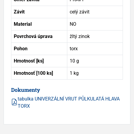
Závit
celý závit
Material
NO
Povrchová úprava
žltý zinok
Pohon
torx
Hmotnosť [ks]
10 g
Hmotnosť [100 ks]
1 kg
Dokumenty
tabulka UNIVERZÁLNÍ VRUT PŮLKULATÁ HLAVA
TORX