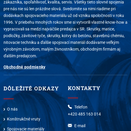
zákazníka, spoľahlivosť, kvalita, servis. Všetky tieto slovné spojenia
pre nás nie sú len prázdne slová. Svedomite sa nimi riadime pri
dodávkach spojovacieho materiálu už od vzniku spoločnosti v roku
1996. V priebehu mnohých rokov sme si vytvorili vlastné know-how a
vypracovali sa medzi najväčšie predajca v SR. Skrutky, matice,
podložky, závitové tyče, skrutky, kotvy do betónu, stavebnú chémiu,
nitovacie techniku a ďalšie spojovací materiál dodávame veľkým
výrobným závodom, malým živnostníkom, obchodným firmám aj
ďalším predajcom.
Obchodné podmienky
KONTAKTY
DÔLEŽITÉ ODKAZY
Telefon
O nás
+420 485 163 014
Konštrukčné vruty
E-mail
Spojovacie materiály