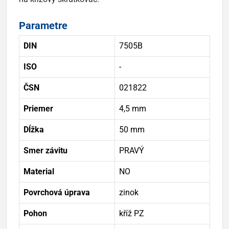
Parametre
DIN
7505B
ISO
-
ČSN
021822
Priemer
4,5 mm
Dĺžka
50 mm
Smer závitu
PRAVÝ
Material
NO
Povrchová úprava
zinok
Pohon
kříž PZ