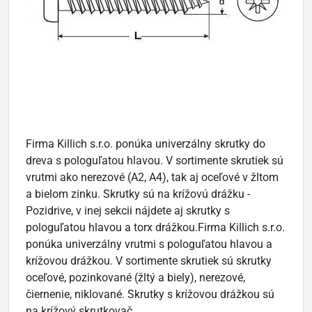
Firma Killich s.r.o. ponúka univerzálny skrutky do
dreva s pologuľatou hlavou. V sortimente skrutiek sú
vrutmi ako nerezové (A2, A4), tak aj oceľové v žltom
a bielom zinku. Skrutky sú na krížovú drážku -
Pozidrive, v inej sekcii nájdete aj skrutky s
pologuľatou hlavou a torx drážkou.Firma Killich s.r.o.
ponúka univerzálny vrutmi s pologuľatou hlavou a
krížovou drážkou. V sortimente skrutiek sú skrutky
oceľové, pozinkované (žltý a biely), nerezové,
čiernenie, niklované. Skrutky s krížovou drážkou sú
na krížový skrutkovač.