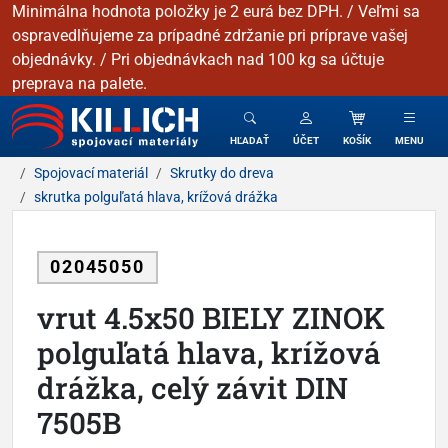
Minimálna hodnota položky je 2 eurá bez DPH. / Veľmi sa
ospravedlňujeme za prípadné zdržanie pri príprave vašej
objednávky. / Pri objednávkach nad 100 kg sa účtuje
preprava na palete.
KILLICH - Spojovacie materiály
HĽADAŤ
ÚČET
KOŠÍK
MENU
Spojovací materiál
Skrutky do dreva
skrutka polguľatá hlava, krížová drážka
02045050
vrut 4.5x50 BIELY ZINOK
polguľatá hlava, krížová
drážka, celý závit DIN
7505B