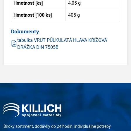
Hmotnosť [ks]
4,05 g
Hmotnosť [100 ks]
405 g
Dokumenty
tabulka VRUT PŮLKULATÁ HLAVA KŘÍŽOVÁ
DRÁŽKA DIN 7505B
Široký sortiment, dodávky do 24 hodín, individuálne potreby