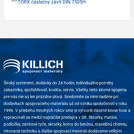
TORX částečný závit DIN 7505H
Široký sortiment, dodávky do 24 hodín, individuálne potreby
zákazníka, spoľahlivosť, kvalita, servis. Všetky tieto slovné spojenia
pre nás nie sú len prázdne slová. Svedomite sa nimi riadime pri
dodávkach spojovacieho materiálu už od vzniku spoločnosti v roku
1996. V priebehu mnohých rokov sme si vytvorili vlastné know-how a
vypracovali sa medzi najväčšie predajca v SR. Skrutky, matice,
podložky, závitové tyče, skrutky, kotvy do betónu, stavebnú chémiu,
nitovacie techniku a ďalšie spojovací materiál dodávame veľkým