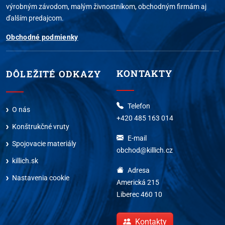
výrobným závodom, malým živnostníkom, obchodným firmám aj
ďalším predajcom.
Obchodné podmienky
KONTAKTY
DÔLEŽITÉ ODKAZY
Telefon
O nás
+420 485 163 014
Konštrukčné vruty
E-mail
Spojovacie materiály
obchod@killich.cz
killich.sk
Adresa
Nastavenia cookie
Americká 215
Liberec 460 10
Kontakty