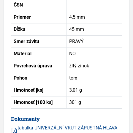
ČSN
-
Priemer
4,5 mm
Dĺžka
45 mm
Smer závitu
PRAVÝ
Material
NO
Povrchová úprava
žltý zinok
Pohon
torx
Hmotnosť [ks]
3,01 g
Hmotnosť [100 ks]
301 g
Dokumenty
tabulka UNIVERZÁLNÍ VRUT ZÁPUSTNÁ HLAVA