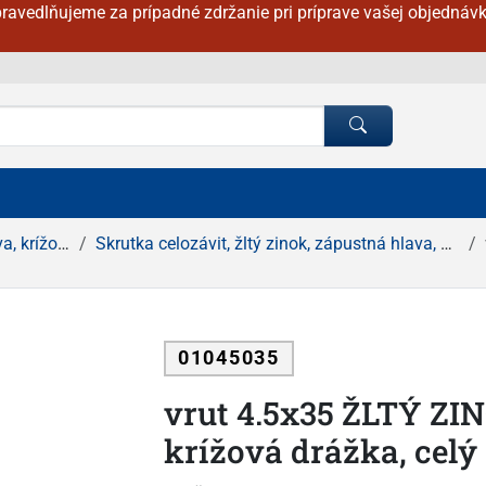
ravedlňujeme za prípadné zdržanie pri príprave vašej objednávk
ová drážka
Skrutka celozávit, žltý zinok, zápustná hlava, krížová drážka
01045035
vrut 4.5x35 ŽLTÝ ZI
krížová drážka, celý