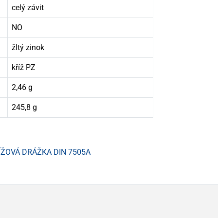
celý závit
NO
žltý zinok
kříž PZ
2,46 g
245,8 g
ÍŽOVÁ DRÁŽKA DIN 7505A