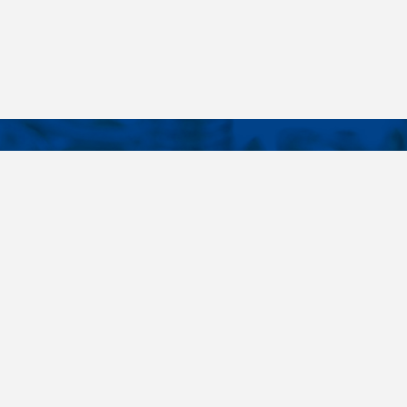
KONTAKTY
É ODKAZY
Telefon
+420 485 163 014
vruty
E-mail
ateriály
obchod@killich.cz
Adresa
ookie
Americká 215