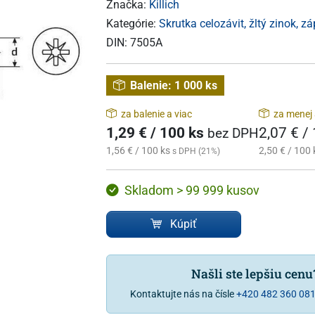
Značka:
Killich
Kategórie:
Skrutka celozávit, žltý zinok, z
DIN:
7505A
Balenie:
1 000 ks
za balenie a viac
za menej 
1,29 € / 100 ks
2,07 € /
bez DPH
1,56 € / 100 ks
2,50 € / 100 
s DPH (21%)
Skladom > 99 999 kusov
Kúpiť
Našli ste lepšiu cen
Kontaktujte nás na čísle
+420 482 360 08