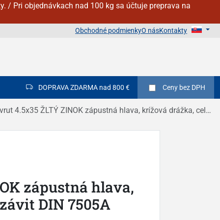
y. / Pri objednávkach nad 100 kg sa účtuje preprava na
Obchodné podmienky
O nás
Kontakty
DOPRAVA ZDARMA nad 800 €
Ceny
bez DPH
vrut 4.5x35 ŽLTÝ ZINOK zápustná hlava, krížová drážka, celý závit DIN 7505A
NOK zápustná hlava,
 závit DIN 7505A