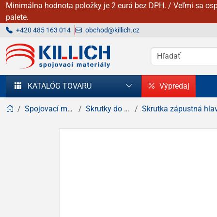
Minimálna hodnota položky je 2 eurá bez DPH. / Veľmi sa osp
palete.
+420 485 163 014
obchod@killich.cz
KILLICH - Spojovacie materiály
KATALÓG TOVARU
Výpredaj
Spojovací materiál
Skrutky do dreva
Skrutka zápustná hlava, kríž