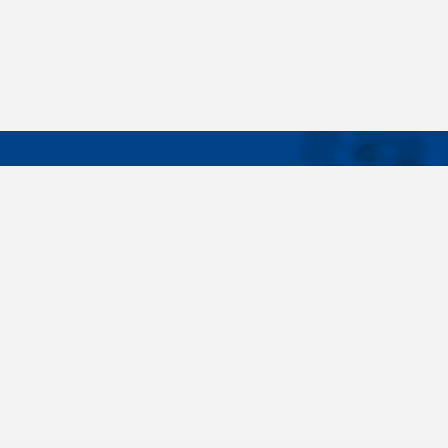
DÔLEŽIT
Široký sortiment, dodávky do 24 hodín,
O nás
individuálne potreby zákazníka, spoľahlivosť,
Konštrukčné 
kvalita, servis. Všetky tieto slovné spojenia pre
nás nie sú len prázdne slová. Svedomite sa nimi
Spojovacie m
riadime pri dodávkach spojovacieho materiálu
killich.sk
už od vzniku spoločnosti v roku 1996. V
priebehu mnohých rokov sme si vytvorili vlastné
Nastavenia c
know-how a vypracovali sa medzi najväčšie