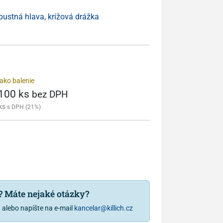
ápustná hlava, krížová drážka
ako balenie
 100 ks
bez DPH
ks
s DPH (21%)
u? Máte nejaké otázky?
1
alebo napíšte na e-mail
kancelar@killich.cz