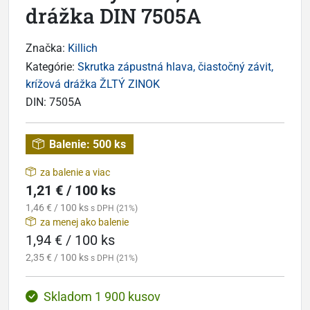
drážka DIN 7505A
Značka:
Killich
Kategórie:
Skrutka zápustná hlava, čiastočný závit,
krížová drážka ŽLTÝ ZINOK
DIN:
7505A
Balenie:
500 ks
za balenie a viac
1,21 € / 100 ks
1,46 € / 100 ks
s DPH (21%)
za menej ako balenie
1,94 € / 100 ks
2,35 € / 100 ks
s DPH (21%)
Skladom 1 900 kusov