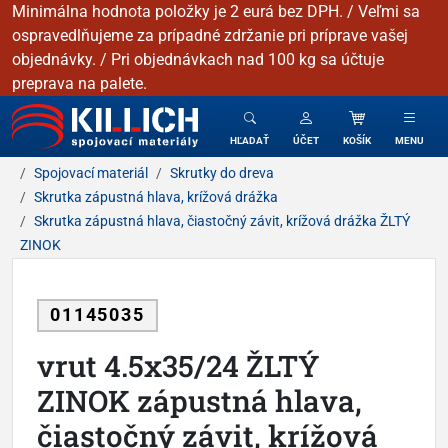
Minimálna hodnota položky je 2 eurá bez DPH. / Veľmi sa
ospravedlňujeme za prípadné zdržanie pri príprave vašej
objednávky. / Pri objednávkach nad 100 kg sa účtuje
preprava na palete.
KILLICH - Spojovacie materiály
HĽADAŤ
ÚČET
KOŠÍK
MENU
Spojovací materiál
Skrutky do dreva
Skrutka zápustná hlava, krížová drážka
Skrutka zápustná hlava, čiastočný závit, krížová drážka ŽLTÝ
ZINOK
01145035
vrut 4.5x35/24 ŽLTÝ
ZINOK zápustná hlava,
čiastočný závit, krížová