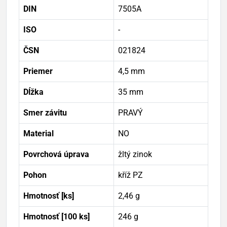
DIN
7505A
ISO
-
ČSN
021824
Priemer
4,5 mm
Dĺžka
35 mm
Smer závitu
PRAVÝ
Material
NO
Povrchová úprava
žltý zinok
Pohon
kříž PZ
Hmotnosť [ks]
2,46 g
Hmotnosť [100 ks]
246 g