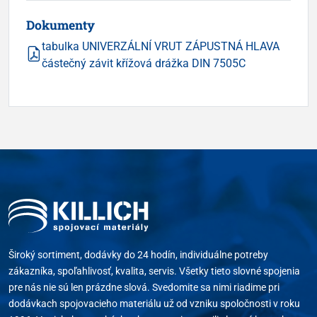
Dokumenty
tabulka UNIVERZÁLNÍ VRUT ZÁPUSTNÁ HLAVA
částečný závit křížová drážka DIN 7505C
Široký sortiment, dodávky do 24 hodín, individuálne potreby
zákazníka, spoľahlivosť, kvalita, servis. Všetky tieto slovné spojenia
pre nás nie sú len prázdne slová. Svedomite sa nimi riadime pri
dodávkach spojovacieho materiálu už od vzniku spoločnosti v roku