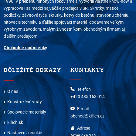
1996. V priebehu mnohých rokov sme si vytvorili vlastné know-how a
vypracovali sa medzi najväčšie predajca v SR. Skrutky, matice,
podložky, závitové tyče, skrutky, kotvy do betónu, stavebnú chémiu,
nitovacie techniku a ďalšie spojovací materiál dodávame veľkým
výrobným závodom, malým živnostníkom, obchodným firmám aj
ďalším predajcom.
Obchodné podmienky
KONTAKTY
DÔLEŽITÉ ODKAZY
Telefon
O nás
+420 485 163 014
Konštrukčné vruty
E-mail
Spojovacie materiály
obchod@killich.cz
killich.sk
Adresa
Nastavenia cookie
Americká 215