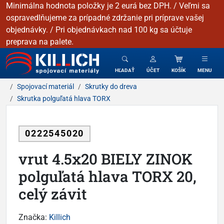
Minimálna hodnota položky je 2 eurá bez DPH. / Veľmi sa
ospravedlňujeme za prípadné zdržanie pri príprave vašej
objednávky. / Pri objednávkach nad 100 kg sa účtuje
preprava na palete.
KILLICH - Spojovacie materiály
HĽADAŤ
ÚČET
KOŠÍK
MENU
Spojovací materiál
Skrutky do dreva
Skrutka polguľatá hlava TORX
0222545020
vrut 4.5x20 BIELY ZINOK
polguľatá hlava TORX 20,
celý závit
Značka:
Killich