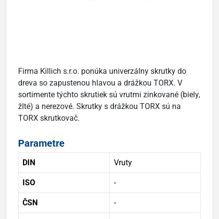
Firma Killich s.r.o. ponúka univerzálny skrutky do
dreva so zapustenou hlavou a drážkou TORX. V
sortimente týchto skrutiek sú vrutmi zinkované (biely,
žlté) a nerezové. Skrutky s drážkou TORX sú na
TORX skrutkovač.
Parametre
DIN
Vruty
ISO
-
ČSN
-