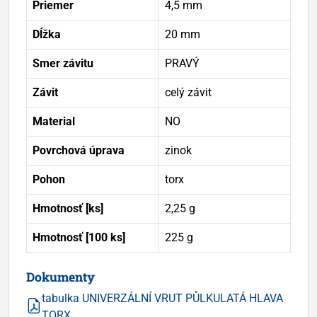
Priemer
4,5 mm
Dĺžka
20 mm
Smer závitu
PRAVÝ
Závit
celý závit
Material
NO
Povrchová úprava
zinok
Pohon
torx
Hmotnosť [ks]
2,25 g
Hmotnosť [100 ks]
225 g
Dokumenty
tabulka UNIVERZÁLNÍ VRUT PŮLKULATÁ HLAVA
TORX