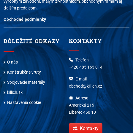
výrobným závodom, malým živnostníkom, obchodným firmám aj
ďalším predajcom.
Obchodné podmienky
KONTAKTY
DÔLEŽITÉ ODKAZY
Telefon
O nás
+420 485 163 014
Konštrukčné vruty
E-mail
Spojovacie materiály
obchod@killich.cz
killich.sk
Adresa
Nastavenia cookie
Americká 215
Liberec 460 10
Kontakty