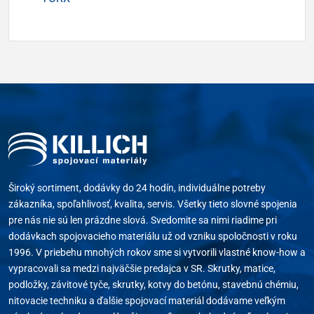
Široký sortiment, dodávky do 24 hodín, individuálne potreby
zákazníka, spoľahlivosť, kvalita, servis. Všetky tieto slovné spojenia
pre nás nie sú len prázdne slová. Svedomite sa nimi riadime pri
dodávkach spojovacieho materiálu už od vzniku spoločnosti v roku
1996. V priebehu mnohých rokov sme si vytvorili vlastné know-how a
vypracovali sa medzi najväčšie predajca v SR. Skrutky, matice,
podložky, závitové tyče, skrutky, kotvy do betónu, stavebnú chémiu,
nitovacie techniku a ďalšie spojovací materiál dodávame veľkým