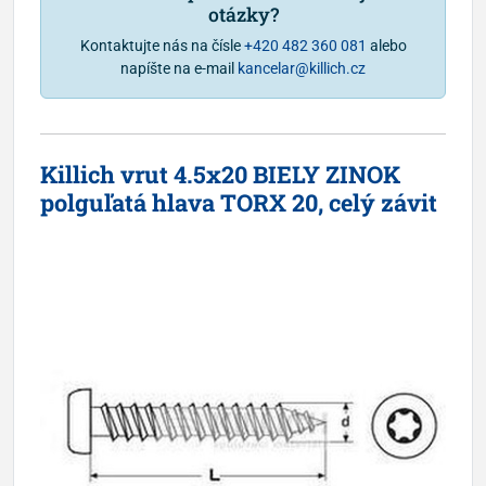
otázky?
Kontaktujte nás na čísle
+420 482 360 081
alebo
napíšte na e-mail
kancelar@killich.cz
Killich vrut 4.5x20 BIELY ZINOK
polguľatá hlava TORX 20, celý závit