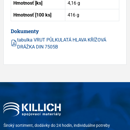
Hmotnosť [ks]
4,16 g
Hmotnosť [100 ks]
416 g
Dokumenty
tabulka VRUT PŮLKULATÁ HLAVA KŘÍŽOVÁ
DRÁŽKA DIN 7505B
Široký sortiment, dodávky do 24 hodín, individuálne potreby