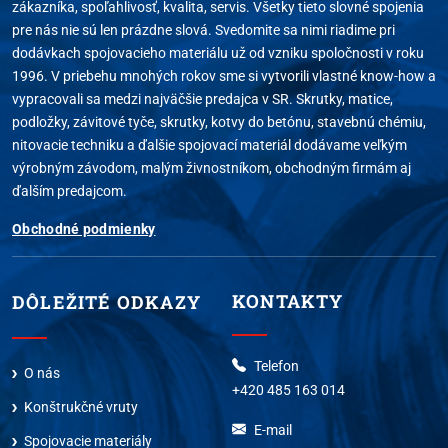
zákazníka, spoľahlivosť, kvalita, servis. Všetky tieto slovné spojenia
pre nás nie sú len prázdne slová. Svedomite sa nimi riadime pri
dodávkach spojovacieho materiálu už od vzniku spoločnosti v roku
1996. V priebehu mnohých rokov sme si vytvorili vlastné know-how a
vypracovali sa medzi najväčšie predajca v SR. Skrutky, matice,
podložky, závitové tyče, skrutky, kotvy do betónu, stavebnú chémiu,
nitovacie techniku a ďalšie spojovací materiál dodávame veľkým
výrobným závodom, malým živnostníkom, obchodným firmám aj
ďalším predajcom.
Obchodné podmienky
KONTAKTY
DÔLEŽITÉ ODKAZY
Telefon
O nás
+420 485 163 014
Konštrukčné vruty
E-mail
Spojovacie materiály