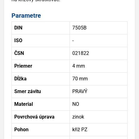
Parametre
DIN
7505B
ISO
-
ČSN
021822
Priemer
4 mm
Dĺžka
70 mm
Smer závitu
PRAVÝ
Material
NO
Povrchová úprava
zinok
Pohon
kříž PZ