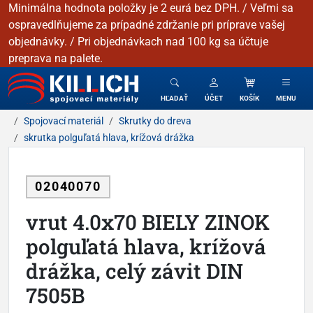
Minimálna hodnota položky je 2 eurá bez DPH. / Veľmi sa
ospravedlňujeme za prípadné zdržanie pri príprave vašej
objednávky. / Pri objednávkach nad 100 kg sa účtuje
preprava na palete.
KILLICH - Spojovacie materiály
HĽADAŤ
ÚČET
KOŠÍK
MENU
Spojovací materiál
Skrutky do dreva
skrutka polguľatá hlava, krížová drážka
02040070
vrut 4.0x70 BIELY ZINOK
polguľatá hlava, krížová
drážka, celý závit DIN
7505B