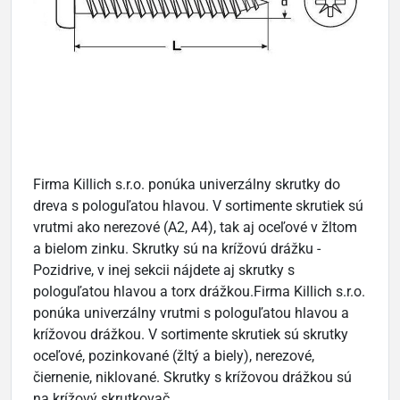
Firma Killich s.r.o. ponúka univerzálny skrutky do
dreva s pologuľatou hlavou. V sortimente skrutiek sú
vrutmi ako nerezové (A2, A4), tak aj oceľové v žltom
a bielom zinku. Skrutky sú na krížovú drážku -
Pozidrive, v inej sekcii nájdete aj skrutky s
pologuľatou hlavou a torx drážkou.Firma Killich s.r.o.
ponúka univerzálny vrutmi s pologuľatou hlavou a
krížovou drážkou. V sortimente skrutiek sú skrutky
oceľové, pozinkované (žltý a biely), nerezové,
čiernenie, niklované. Skrutky s krížovou drážkou sú
na krížový skrutkovač.