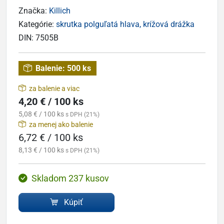
Značka:
Killich
Kategórie:
skrutka polguľatá hlava, krížová drážka
DIN:
7505B
Balenie:
500 ks
za balenie a viac
4,20 € / 100 ks
5,08 € / 100 ks
s DPH (21%)
za menej ako balenie
6,72 € / 100 ks
8,13 € / 100 ks
s DPH (21%)
Skladom 237 kusov
Kúpiť