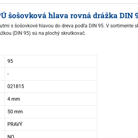
 PÚ šošovková hlava rovná drážka DIN 
 vrutmi s šošovkové hlavou do dreva podľa DIN 95. V sortimente 
ážkou (DIN 95) sú na plochý skrutkovač.
95
-
021815
4 mm
50 mm
PRAVÝ
NO