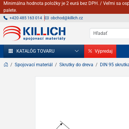
Minimálna hodnota položky je 2 eurá bez DPH. / Veľmi sa osp
palete.
+420 485 163 014
obchod@killich.cz
KILLICH - Spojovacie materiály
KATALÓG TOVARU
Výpredaj
Spojovací materiál
Skrutky do dreva
DIN 95 skrutk