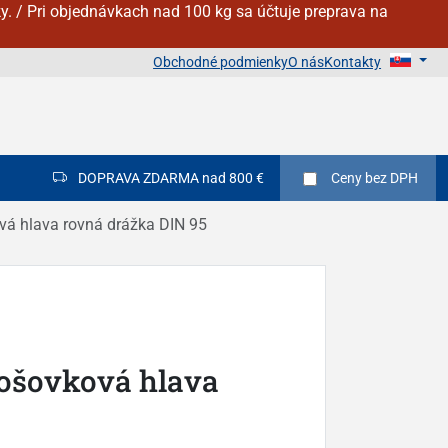
y. / Pri objednávkach nad 100 kg sa účtuje preprava na
Obchodné podmienky
O nás
Kontakty
DOPRAVA ZDARMA nad 800 €
Ceny
bez DPH
vá hlava rovná drážka DIN 95
šošovková hlava