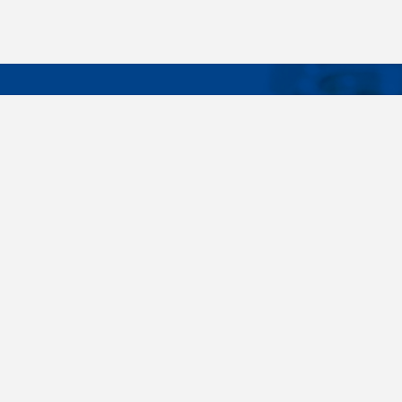
DÔLEŽIT
Široký sortiment, dodávky do 24 hodín,
O nás
individuálne potreby zákazníka, spoľahlivosť,
Konštrukčné 
kvalita, servis. Všetky tieto slovné spojenia pre
nás nie sú len prázdne slová. Svedomite sa nimi
Spojovacie m
riadime pri dodávkach spojovacieho materiálu
killich.sk
už od vzniku spoločnosti v roku 1996. V
priebehu mnohých rokov sme si vytvorili vlastné
Nastavenia c
know-how a vypracovali sa medzi najväčšie
predajca v SR. Skrutky, matice, podložky,
závitové tyče, skrutky, kotvy do betónu,