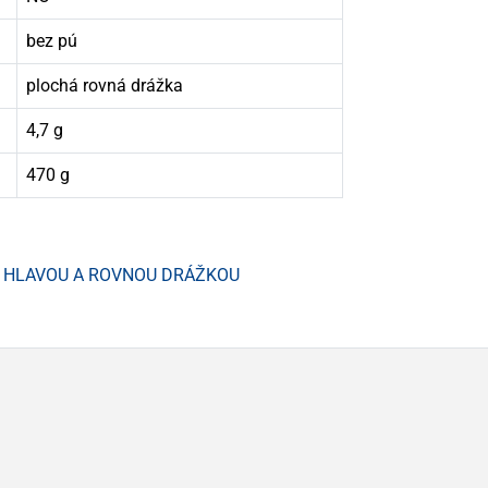
bez pú
plochá rovná drážka
4,7 g
470 g
OU HLAVOU A ROVNOU DRÁŽKOU