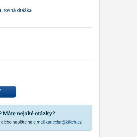
, rovná drážka
ť
u? Máte nejaké otázky?
1
alebo napíšte na e-mail
kancelar@killich.cz