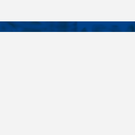
KONTAKTY
É ODKAZY
Telefon
+420 485 163 014
vruty
E-mail
ateriály
obchod@killich.cz
Adresa
ookie
Americká 215
Liberec 460 10