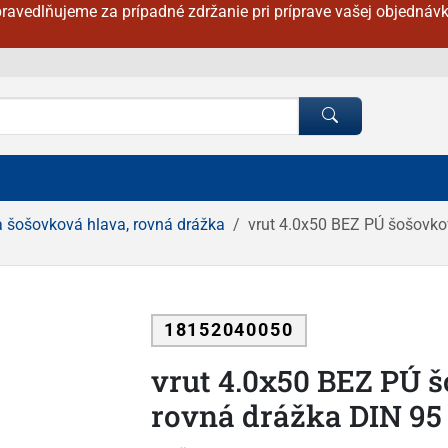
ravedlňujeme za prípadné zdržanie pri príprave vašej objednávk
a šošovková hlava, rovná drážka
vrut 4.0x50 BEZ PÚ šošovko
18152040050
vrut 4.0x50 BEZ PÚ 
rovná drážka DIN 95