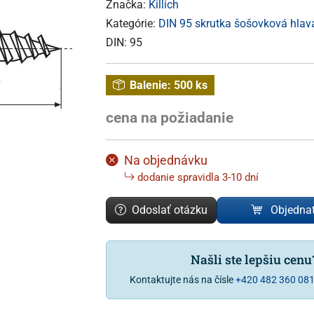
Značka:
Killich
Kategórie:
DIN 95 skrutka šošovková hlava
DIN:
95
Balenie:
500 ks
cena na požiadanie
Na objednávku
dodanie spravidla 3-10 dní
Odoslať otázku
Objedna
Našli ste lepšiu cen
Kontaktujte nás na čísle
+420 482 360 08