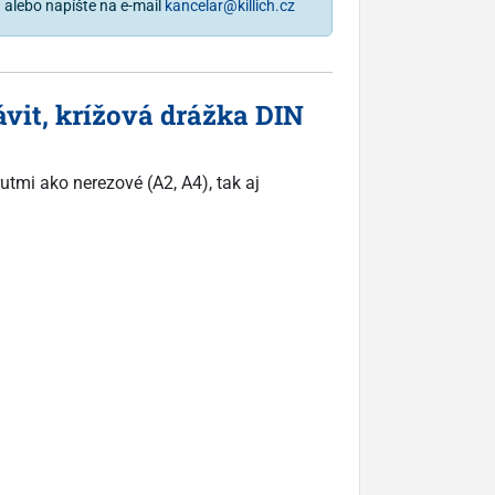
1
alebo napíšte na e-mail
kancelar@killich.cz
ávit, krížová drážka DIN
utmi ako nerezové (A2, A4), tak aj