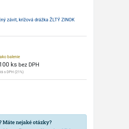
čný závit, krížová drážka ŽLTÝ ZINOK
ako balenie
 100 ks
bez DPH
ks
s DPH (21%)
u? Máte nejaké otázky?