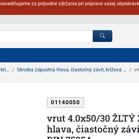
ravedlňujeme za prípadné zdržanie pri príprave vašej objednávk
ážka
Skrutka zápustná hlava, čiastočný závit, krížová drážka ŽLTÝ ZINOK
vru
01140050
vrut 4.0x50/30 ŽLTÝ
hlava, čiastočný záv