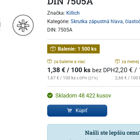
DIN 7505A
Značka:
Killich
Kategórie:
Skrutka zápustná hlava, čiasto
DIN:
7505A
Balenie:
1 500 ks
za balenie a viac
za menej 
1,38 € / 100 ks
2,20 € /
bez DPH
1,67 € / 100 ks
2,66 € / 100 
s DPH (21%)
Skladom 48 422 kusov
Kúpiť
Našli ste lepšiu cen