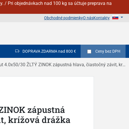
y. / Pri objednávkach nad 100 kg sa účtuje preprava na
Obchodné podmienky
O nás
Kontakty
DOPRAVA ZDARMA nad 800 €
Ceny
bez DPH
t 4.0x50/30 ŽLTÝ ZINOK zápustná hlava, čiastočný závit, krížová drážka DIN 7505A
 ZINOK zápustná
it, krížová drážka