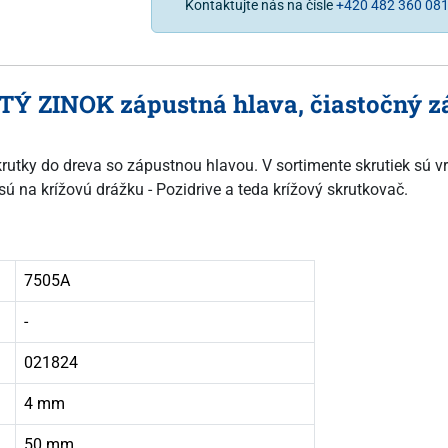
Kontaktujte nás na čísle
+420 482 360 08
LTÝ ZINOK zápustná hlava, čiastočný z
skrutky do dreva so zápustnou hlavou. V sortimente skrutiek sú vr
sú na krížovú drážku - Pozidrive a teda krížový skrutkovač.
7505A
-
021824
4 mm
50 mm