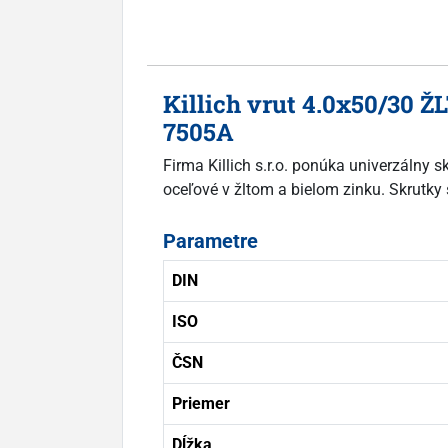
Killich vrut 4.0x50/30 Ž
7505A
Firma Killich s.r.o. ponúka univerzálny 
oceľové v žltom a bielom zinku. Skrutky 
Parametre
DIN
ISO
ČSN
Priemer
Dĺžka