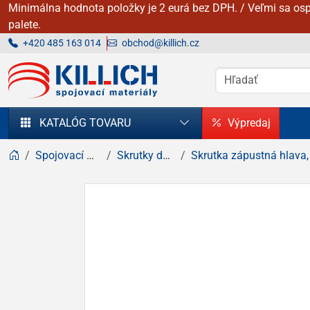
Minimálna hodnota položky je 2 eurá bez DPH. / Veľmi sa osp
palete.
+420 485 163 014
obchod@killich.cz
KILLICH - Spojovacie materiály
KATALÓG TOVARU
Výpredaj
Spojovací materiál
Skrutky do dreva
Skrutka zápustná hlava, krížová dr