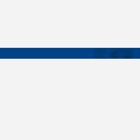
DÔLEŽIT
Široký sortiment, dodávky do 24 hodín,
O nás
individuálne potreby zákazníka, spoľahlivosť,
Konštrukčné 
kvalita, servis. Všetky tieto slovné spojenia pre
nás nie sú len prázdne slová. Svedomite sa nimi
Spojovacie m
riadime pri dodávkach spojovacieho materiálu
killich.sk
už od vzniku spoločnosti v roku 1996. V
priebehu mnohých rokov sme si vytvorili vlastné
Nastavenia c