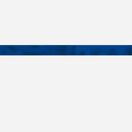
KONTAKTY
É ODKAZY
Telefon
+420 485 163 014
vruty
E-mail
ateriály
obchod@killich.cz
Adresa
ookie