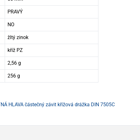
PRAVÝ
NO
žltý zinok
kříž PZ
2,56 g
256 g
Á HLAVA částečný závit křížová drážka DIN 7505C