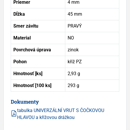
Priemer
4 mm
Dĺžka
45 mm
Smer závitu
PRAVÝ
Material
NO
Povrchová úprava
zinok
Pohon
kříž PZ
Hmotnosť [ks]
2,93 g
Hmotnosť [100 ks]
293 g
Dokumenty
tabulka UNIVERZÁLNÍ VRUT S ČOČKOVOU
HLAVOU a křížovou drážkou