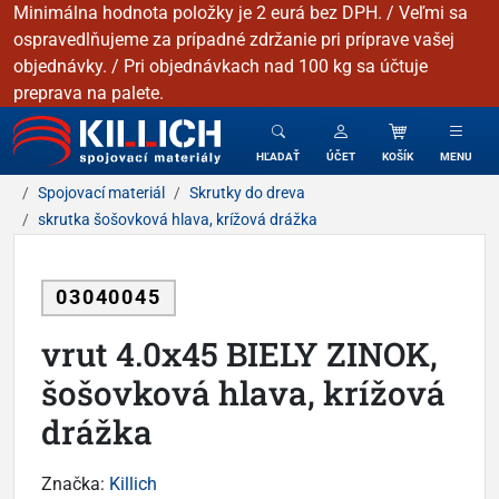
Minimálna hodnota položky je 2 eurá bez DPH. / Veľmi sa
ospravedlňujeme za prípadné zdržanie pri príprave vašej
objednávky. / Pri objednávkach nad 100 kg sa účtuje
preprava na palete.
KILLICH - Spojovacie materiály
HĽADAŤ
ÚČET
KOŠÍK
MENU
Spojovací materiál
Skrutky do dreva
skrutka šošovková hlava, krížová drážka
03040045
vrut 4.0x45 BIELY ZINOK,
šošovková hlava, krížová
drážka
Značka:
Killich