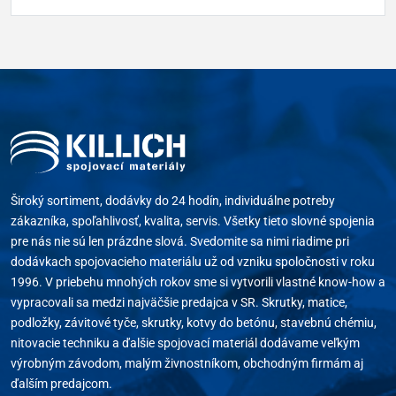
Široký sortiment, dodávky do 24 hodín, individuálne potreby
zákazníka, spoľahlivosť, kvalita, servis. Všetky tieto slovné spojenia
pre nás nie sú len prázdne slová. Svedomite sa nimi riadime pri
dodávkach spojovacieho materiálu už od vzniku spoločnosti v roku
1996. V priebehu mnohých rokov sme si vytvorili vlastné know-how a
vypracovali sa medzi najväčšie predajca v SR. Skrutky, matice,
podložky, závitové tyče, skrutky, kotvy do betónu, stavebnú chémiu,
nitovacie techniku a ďalšie spojovací materiál dodávame veľkým
výrobným závodom, malým živnostníkom, obchodným firmám aj
ďalším predajcom.