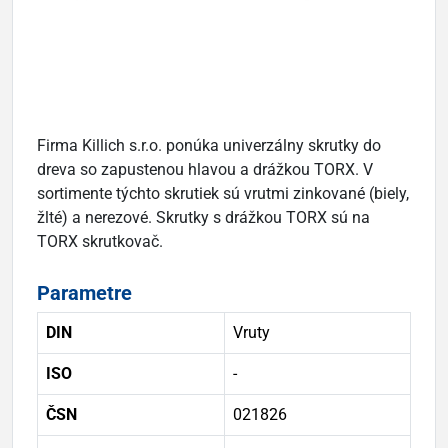
Firma Killich s.r.o. ponúka univerzálny skrutky do
dreva so zapustenou hlavou a drážkou TORX. V
sortimente týchto skrutiek sú vrutmi zinkované (biely,
žlté) a nerezové. Skrutky s drážkou TORX sú na
TORX skrutkovač.
Parametre
DIN
Vruty
ISO
-
ČSN
021826