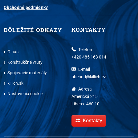
Obchodné podmienky
KONTAKTY
DÔLEŽITÉ ODKAZY
Telefon
O nás
+420 485 163 014
Konštrukčné vruty
E-mail
Spojovacie materiály
obchod@killich.cz
killich.sk
Adresa
Nastavenia cookie
Americká 215
Liberec 460 10
Kontakty