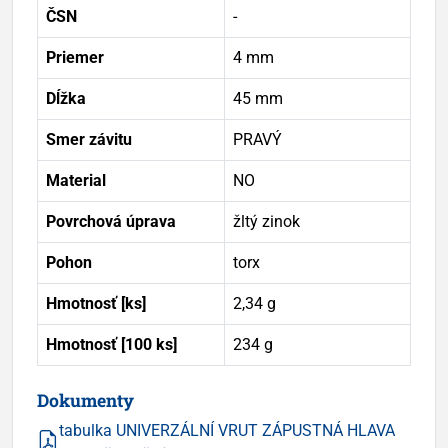
ČSN
-
Priemer
4 mm
Dĺžka
45 mm
Smer závitu
PRAVÝ
Material
NO
Povrchová úprava
žltý zinok
Pohon
torx
Hmotnosť [ks]
2,34 g
Hmotnosť [100 ks]
234 g
Dokumenty
tabulka UNIVERZÁLNÍ VRUT ZÁPUSTNÁ HLAVA