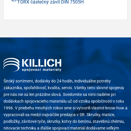
TORX částečný závit DIN 7505H
Široký sortiment, dodávky do 24 hodín, individuálne potreby
zákazníka, spoľahlivosť, kvalita, servis. Všetky tieto slovné spojenia
pre nás nie sú len prázdne slová. Svedomite sa nimi riadime pri
dodávkach spojovacieho materiálu už od vzniku spoločnosti v roku
1996. V priebehu mnohých rokov sme si vytvorili vlastné know-how a
vypracovali sa medzi najväčšie predajca v SR. Skrutky, matice,
podložky, závitové tyče, skrutky, kotvy do betónu, stavebnú chémiu,
nitovacie techniku a ďalšie spojovací materiál dodávame veľkým