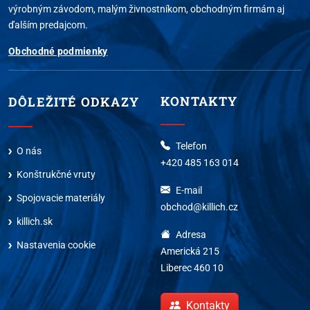
výrobným závodom, malým živnostníkom, obchodným firmám aj
ďalším predajcom.
Obchodné podmienky
KONTAKTY
DÔLEŽITÉ ODKAZY
Telefon
O nás
+420 485 163 014
Konštrukčné vruty
E-mail
Spojovacie materiály
obchod@killich.cz
killich.sk
Adresa
Nastavenia cookie
Americká 215
Liberec 460 10
Kontakty