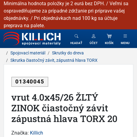
Minimálna hodnota položky je 2 eurá bez DPH. / Veľmi sa
ospravedlňujeme za prípadné zdržanie pri príprave vašej
objednávky. / Pri objednávkach nad 100 kg sa účtuje
preprava na palete.
KILLICH - Spojovacie materiály
HĽADAŤ
ÚČET
KOŠÍK
MENU
Spojovací materiál
Skrutky do dreva
Skrutka čiastočný závit, zápustná hlava TORX
01340045
vrut 4.0x45/26 ŽLTÝ
ZINOK čiastočný závit
zápustná hlava TORX 20
Značka:
Killich