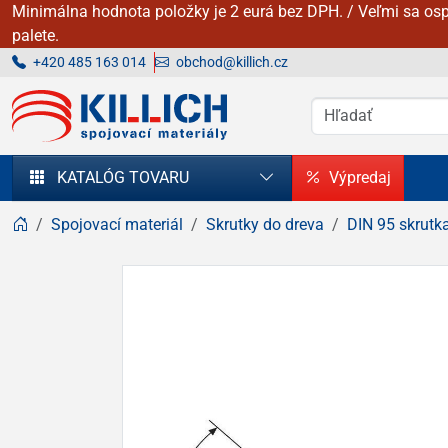
Minimálna hodnota položky je 2 eurá bez DPH. / Veľmi sa osp
palete.
+420 485 163 014
obchod@killich.cz
KILLICH - Spojovacie materiály
KATALÓG TOVARU
Výpredaj
Spojovací materiál
Skrutky do dreva
DIN 95 skrutk