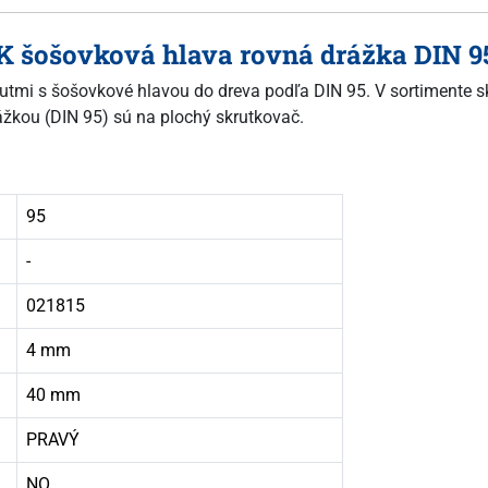
OK šošovková hlava rovná drážka DIN 9
 vrutmi s šošovkové hlavou do dreva podľa DIN 95. V sortimente 
ážkou (DIN 95) sú na plochý skrutkovač.
95
-
021815
4 mm
40 mm
PRAVÝ
NO