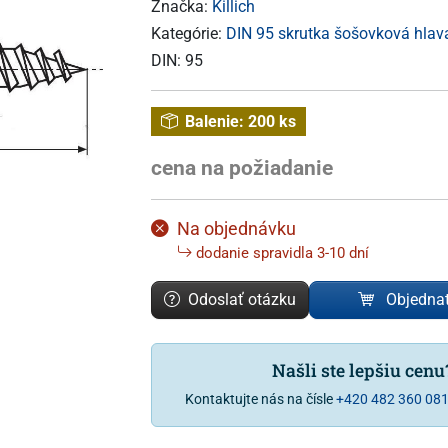
Značka:
Killich
Kategórie:
DIN 95 skrutka šošovková hlava
DIN:
95
Balenie:
200 ks
cena na požiadanie
Na objednávku
dodanie spravidla 3-10 dní
Odoslať otázku
Objedna
Našli ste lepšiu cen
Kontaktujte nás na čísle
+420 482 360 08