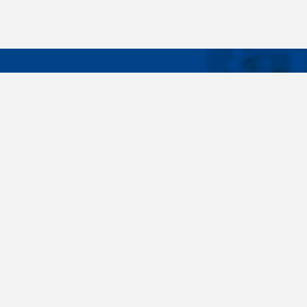
DÔLEŽIT
Široký sortiment, dodávky do 24 hodín,
O nás
individuálne potreby zákazníka, spoľahlivosť,
Konštrukčné 
kvalita, servis. Všetky tieto slovné spojenia pre
nás nie sú len prázdne slová. Svedomite sa nimi
Spojovacie m
riadime pri dodávkach spojovacieho materiálu
killich.sk
už od vzniku spoločnosti v roku 1996. V
priebehu mnohých rokov sme si vytvorili vlastné
Nastavenia c
know-how a vypracovali sa medzi najväčšie
predajca v SR. Skrutky, matice, podložky,
závitové tyče, skrutky, kotvy do betónu,