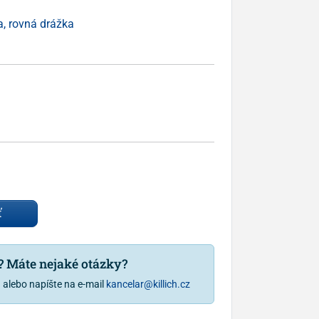
, rovná drážka
ť
u? Máte nejaké otázky?
1
alebo napíšte na e-mail
kancelar@killich.cz