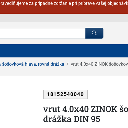
ravedlňujeme za prípadné zdržanie pri príprave vašej objednávk
a šošovková hlava, rovná drážka
vrut 4.0x40 ZINOK šošovkov
18152540040
vrut 4.0x40 ZINOK š
drážka DIN 95