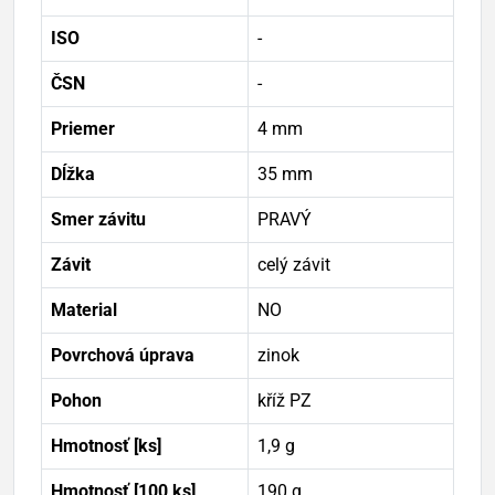
ISO
-
ČSN
-
Priemer
4 mm
Dĺžka
35 mm
Smer závitu
PRAVÝ
Závit
celý závit
Material
NO
Povrchová úprava
zinok
Pohon
kříž PZ
Hmotnosť [ks]
1,9 g
Hmotnosť [100 ks]
190 g