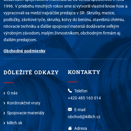
1996. V priebehu mnohých rokov sme si vytvorili vlastné know-how a
vypracovali sa medzi najväčšie predajca v SR. Skrutky, matice,
podložky, závitové tyče, skrutky, kotvy do betónu, stavebnú chémiu,
nitovacie techniku a ďalšie spojovací materiál dodávame veľkým
výrobným závodom, malým živnostníkom, obchodným firmám aj
ďalším predajcom.
Obchodné podmienky
KONTAKTY
DÔLEŽITÉ ODKAZY
Telefon
O nás
+420 485 163 014
Konštrukčné vruty
E-mail
Spojovacie materiály
obchod@killich.cz
killich.sk
Adresa