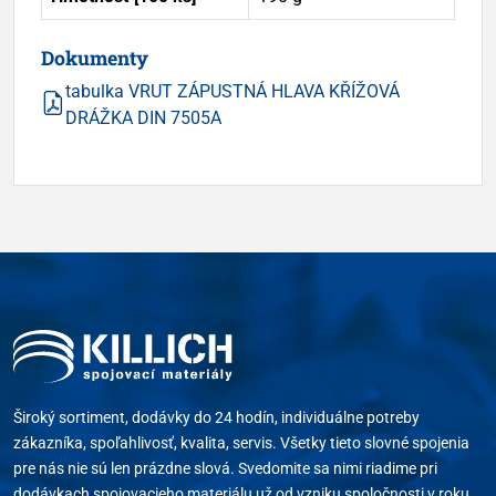
Dokumenty
tabulka VRUT ZÁPUSTNÁ HLAVA KŘÍŽOVÁ
DRÁŽKA DIN 7505A
Široký sortiment, dodávky do 24 hodín, individuálne potreby
zákazníka, spoľahlivosť, kvalita, servis. Všetky tieto slovné spojenia
pre nás nie sú len prázdne slová. Svedomite sa nimi riadime pri
dodávkach spojovacieho materiálu už od vzniku spoločnosti v roku