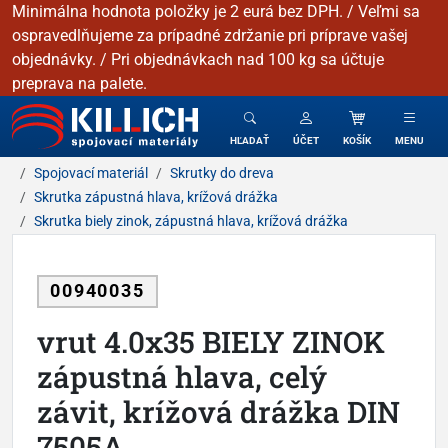
Minimálna hodnota položky je 2 eurá bez DPH. / Veľmi sa
ospravedlňujeme za prípadné zdržanie pri príprave vašej
objednávky. / Pri objednávkach nad 100 kg sa účtuje
preprava na palete.
KILLICH - Spojovacie materiály
HĽADAŤ
ÚČET
KOŠÍK
MENU
Spojovací materiál
Skrutky do dreva
Skrutka zápustná hlava, krížová drážka
Skrutka biely zinok, zápustná hlava, krížová drážka
00940035
vrut 4.0x35 BIELY ZINOK
zápustná hlava, celý
závit, krížová drážka DIN
7505A