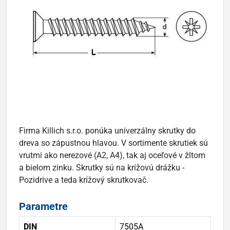
Firma Killich s.r.o. ponúka univerzálny skrutky do
dreva so zápustnou hlavou. V sortimente skrutiek sú
vrutmi ako nerezové (A2, A4), tak aj oceľové v žltom
a bielom zinku. Skrutky sú na krížovú drážku -
Pozidrive a teda krížový skrutkovač.
Parametre
DIN
7505A