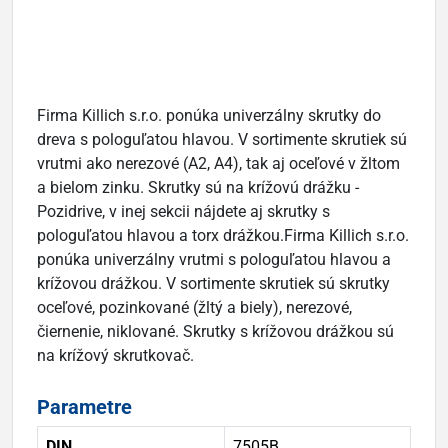
Firma Killich s.r.o. ponúka univerzálny skrutky do
dreva s pologuľatou hlavou. V sortimente skrutiek sú
vrutmi ako nerezové (A2, A4), tak aj oceľové v žltom
a bielom zinku. Skrutky sú na krížovú drážku -
Pozidrive, v inej sekcii nájdete aj skrutky s
pologuľatou hlavou a torx drážkou.Firma Killich s.r.o.
ponúka univerzálny vrutmi s pologuľatou hlavou a
krížovou drážkou. V sortimente skrutiek sú skrutky
oceľové, pozinkované (žltý a biely), nerezové,
čiernenie, niklované. Skrutky s krížovou drážkou sú
na krížový skrutkovač.
Parametre
DIN
7505B