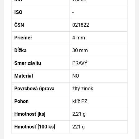
ISO
-
ČSN
021822
Priemer
4 mm
Dĺžka
30 mm
Smer závitu
PRAVÝ
Material
NO
Povrchová úprava
žltý zinok
Pohon
kříž PZ
Hmotnosť [ks]
2,21 g
Hmotnosť [100 ks]
221 g