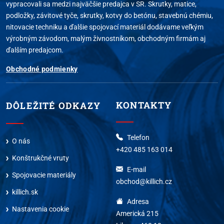
vypracovali sa medzi najväčšie predajca v SR. Skrutky, matice,
podložky, závitové tyče, skrutky, kotvy do betónu, stavebnú chémiu,
nitovacie techniku a ďalšie spojovací materiál dodávame veľkým
výrobným závodom, malým živnostníkom, obchodným firmám aj
ďalším predajcom.
Obchodné podmienky
KONTAKTY
DÔLEŽITÉ ODKAZY
Telefon
O nás
+420 485 163 014
Konštrukčné vruty
E-mail
Spojovacie materiály
obchod@killich.cz
killich.sk
Adresa
Nastavenia cookie
Americká 215