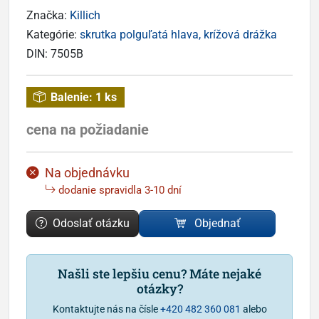
Značka:
Killich
Kategórie:
skrutka polguľatá hlava, krížová drážka
DIN:
7505B
Balenie:
1 ks
cena na požiadanie
Na objednávku
dodanie spravidla 3-10 dní
Odoslať otázku
Objednať
Našli ste lepšiu cenu? Máte nejaké
otázky?
Kontaktujte nás na čísle
+420 482 360 081
alebo