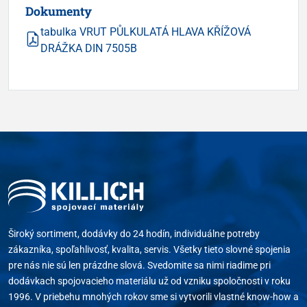
Dokumenty
tabulka VRUT PŮLKULATÁ HLAVA KŘÍŽOVÁ
DRÁŽKA DIN 7505B
Široký sortiment, dodávky do 24 hodín, individuálne potreby
zákazníka, spoľahlivosť, kvalita, servis. Všetky tieto slovné spojenia
pre nás nie sú len prázdne slová. Svedomite sa nimi riadime pri
dodávkach spojovacieho materiálu už od vzniku spoločnosti v roku
1996. V priebehu mnohých rokov sme si vytvorili vlastné know-how a