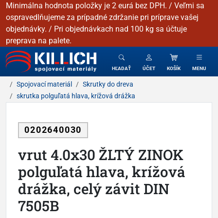
Minimálna hodnota položky je 2 eurá bez DPH. / Veľmi sa
ospravedlňujeme za prípadné zdržanie pri príprave vašej
objednávky. / Pri objednávkach nad 100 kg sa účtuje
preprava na palete.
KILLICH - Spojovacie materiály
HĽADAŤ
ÚČET
KOŠÍK
MENU
Spojovací materiál
Skrutky do dreva
skrutka polguľatá hlava, krížová drážka
0202640030
vrut 4.0x30 ŽLTÝ ZINOK
polguľatá hlava, krížová
drážka, celý závit DIN
7505B