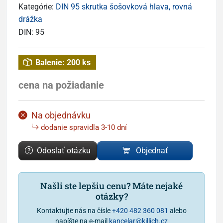
Kategórie:
DIN 95 skrutka šošovková hlava, rovná
drážka
DIN:
95
Balenie:
200 ks
cena na požiadanie
Na objednávku
dodanie spravidla 3-10 dní
Odoslať otázku
Objednať
Našli ste lepšiu cenu? Máte nejaké
otázky?
Kontaktujte nás na čísle
+420 482 360 081
alebo
napíšte na e-mail
kancelar@killich.cz