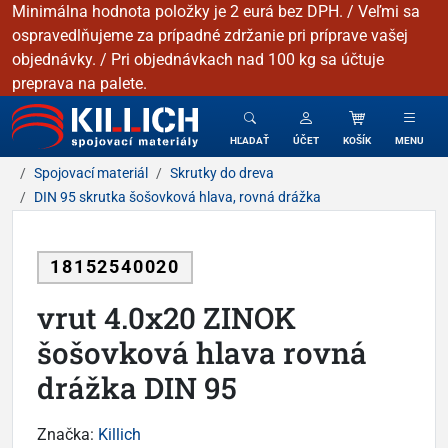
Minimálna hodnota položky je 2 eurá bez DPH. / Veľmi sa
ospravedlňujeme za prípadné zdržanie pri príprave vašej
objednávky. / Pri objednávkach nad 100 kg sa účtuje
preprava na palete.
KILLICH - Spojovacie materiály
HĽADAŤ
ÚČET
KOŠÍK
MENU
Spojovací materiál
Skrutky do dreva
DIN 95 skrutka šošovková hlava, rovná drážka
18152540020
vrut 4.0x20 ZINOK
šošovková hlava rovná
drážka DIN 95
Značka:
Killich