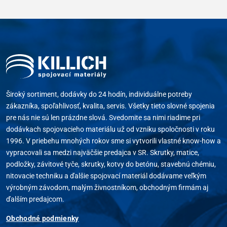
Široký sortiment, dodávky do 24 hodín, individuálne potreby
zákazníka, spoľahlivosť, kvalita, servis. Všetky tieto slovné spojenia
pre nás nie sú len prázdne slová. Svedomite sa nimi riadime pri
dodávkach spojovacieho materiálu už od vzniku spoločnosti v roku
1996. V priebehu mnohých rokov sme si vytvorili vlastné know-how a
vypracovali sa medzi najväčšie predajca v SR. Skrutky, matice,
podložky, závitové tyče, skrutky, kotvy do betónu, stavebnú chémiu,
nitovacie techniku a ďalšie spojovací materiál dodávame veľkým
výrobným závodom, malým živnostníkom, obchodným firmám aj
ďalším predajcom.
Obchodné podmienky