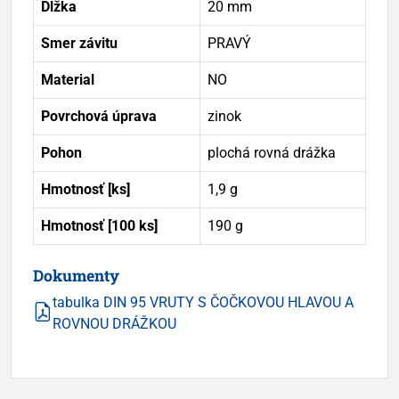
Dĺžka
20 mm
Smer závitu
PRAVÝ
Material
NO
Povrchová úprava
zinok
Pohon
plochá rovná drážka
Hmotnosť [ks]
1,9 g
Hmotnosť [100 ks]
190 g
Dokumenty
tabulka DIN 95 VRUTY S ČOČKOVOU HLAVOU A
ROVNOU DRÁŽKOU