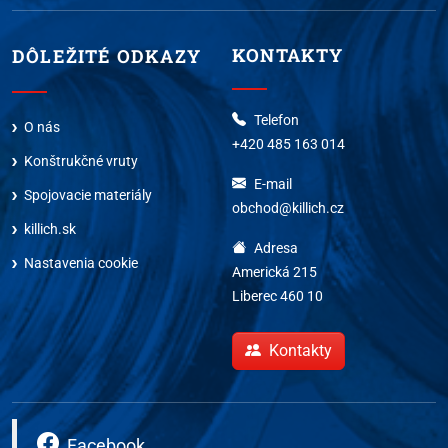
KONTAKTY
DÔLEŽITÉ ODKAZY
Telefon
O nás
+420 485 163 014
Konštrukčné vruty
E-mail
Spojovacie materiály
obchod@killich.cz
killich.sk
Adresa
Nastavenia cookie
Americká 215
Liberec 460 10
Kontakty
Facebook