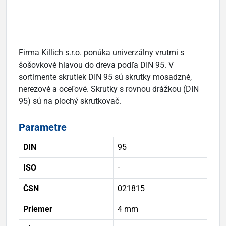
Firma Killich s.r.o. ponúka univerzálny vrutmi s
šošovkové hlavou do dreva podľa DIN 95. V
sortimente skrutiek DIN 95 sú skrutky mosadzné,
nerezové a oceľové. Skrutky s rovnou drážkou (DIN
95) sú na plochý skrutkovač.
Parametre
DIN
95
ISO
-
ČSN
021815
Priemer
4 mm