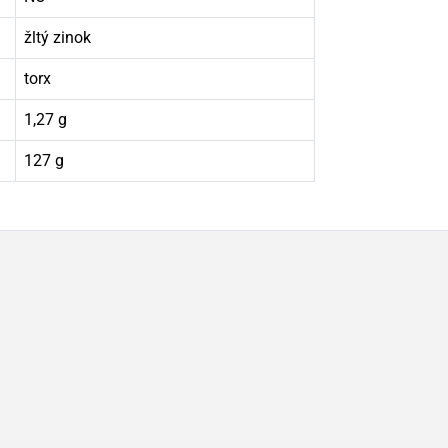
žltý zinok
torx
1,27 g
127 g