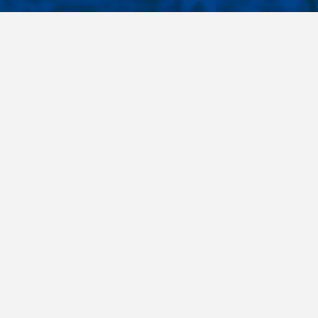
KONTAKTY
É ODKAZY
Telefon
+420 485 163 014
vruty
E-mail
ateriály
obchod@killich.cz
Adresa
ookie
Americká 215
Liberec 460 10
Kontakty