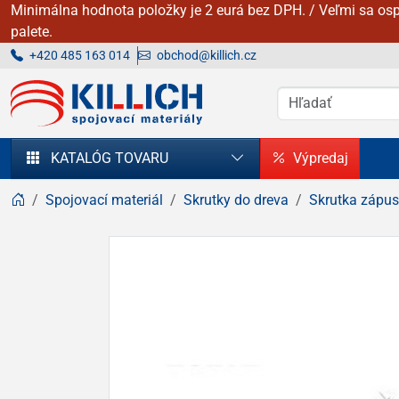
Minimálna hodnota položky je 2 eurá bez DPH. / Veľmi sa osp
palete.
+420 485 163 014
obchod@killich.cz
KILLICH - Spojovacie materiály
KATALÓG TOVARU
Výpredaj
Spojovací materiál
Skrutky do dreva
Skrutka zápu