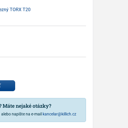
rezný TORX T20
ť
u? Máte nejaké otázky?
1
alebo napíšte na e-mail
kancelar@killich.cz