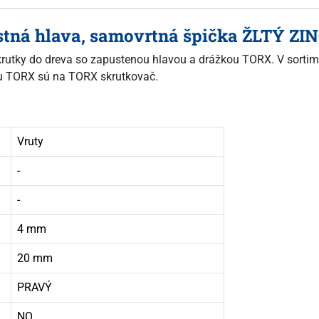
ustná hlava, samovrtná špička ŽLTÝ Z
 skrutky do dreva so zapustenou hlavou a drážkou TORX. V sortim
žkou TORX sú na TORX skrutkovač.
Vruty
-
-
4 mm
20 mm
PRAVÝ
NO