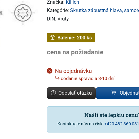
Značka:
Killich
Kategórie:
Skrutka zápustná hlava, samo
DIN:
Vruty
Balenie:
200 ks
cena na požiadanie
Na objednávku
dodanie spravidla 3-10 dní
Odoslať otázku
Objedna
Našli ste lepšiu cen
Kontaktujte nás na čísle
+420 482 360 08