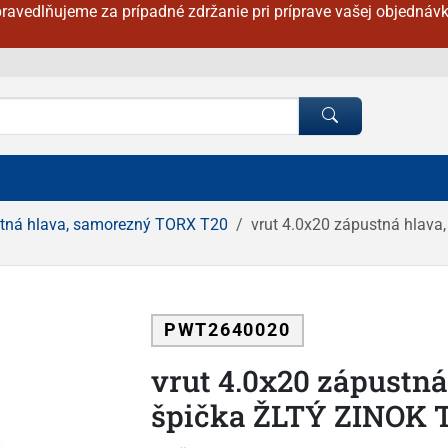
ravedlňujeme za prípadné zdržanie pri príprave vašej objednávk
stná hlava, samorezný TORX T20
vrut 4.0x20 zápustná hlav
PWT2640020
vrut 4.0x20 zápustn
špička ŽLTÝ ZINOK 