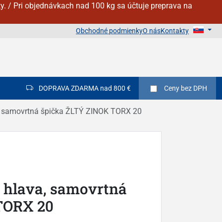
y. / Pri objednávkach nad 100 kg sa účtuje preprava na
Obchodné podmienky
O nás
Kontakty
DOPRAVA ZDARMA nad 800 €
Ceny
bez DPH
a, samovrtná špička ŽLTÝ ZINOK TORX 20
á hlava, samovrtná
TORX 20