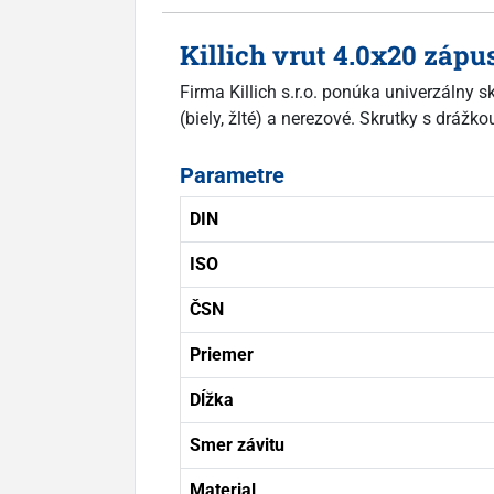
Killich vrut 4.0x20 záp
Firma Killich s.r.o. ponúka univerzálny
(biely, žlté) a nerezové. Skrutky s drá
Parametre
DIN
ISO
ČSN
Priemer
Dĺžka
Smer závitu
Material