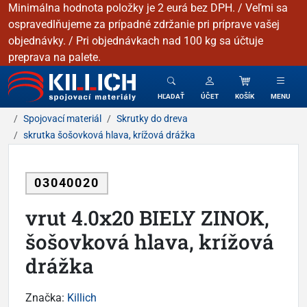
Minimálna hodnota položky je 2 eurá bez DPH. / Veľmi sa
ospravedlňujeme za prípadné zdržanie pri príprave vašej
objednávky. / Pri objednávkach nad 100 kg sa účtuje
preprava na palete.
KILLICH - Spojovacie materiály
HĽADAŤ
ÚČET
KOŠÍK
MENU
Spojovací materiál
Skrutky do dreva
skrutka šošovková hlava, krížová drážka
03040020
vrut 4.0x20 BIELY ZINOK,
šošovková hlava, krížová
drážka
Značka:
Killich