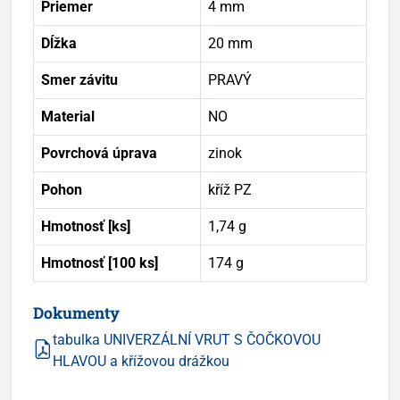
Priemer
4 mm
Dĺžka
20 mm
Smer závitu
PRAVÝ
Material
NO
Povrchová úprava
zinok
Pohon
kříž PZ
Hmotnosť [ks]
1,74 g
Hmotnosť [100 ks]
174 g
Dokumenty
tabulka UNIVERZÁLNÍ VRUT S ČOČKOVOU
HLAVOU a křížovou drážkou