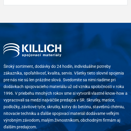
Široký sortiment, dodávky do 24 hodín, individuálne potreby
zákazníka, spoľahlivosť, kvalita, servis. Všetky tieto slovné spojenia
pre nás nie sú len prázdne slová. Svedomite sa nimi riadime pri
dodávkach spojovacieho materiálu už od vzniku spoločnosti v roku
1996. V priebehu mnohých rokov sme si vytvorili vlastné know-how a
vypracovali sa medzi najväčšie predajca v SR. Skrutky, matice,
podložky, závitové tyče, skrutky, kotvy do betónu, stavebnú chémiu,
nitovacie techniku a ďalšie spojovací materiál dodávame veľkým
výrobným závodom, malým živnostníkom, obchodným firmám aj
ďalším predajcom.