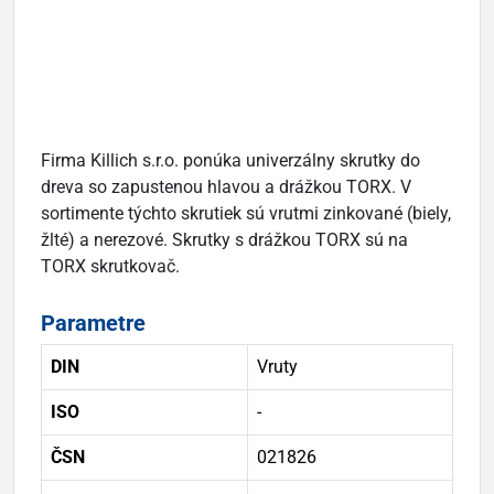
Firma Killich s.r.o. ponúka univerzálny skrutky do
dreva so zapustenou hlavou a drážkou TORX. V
sortimente týchto skrutiek sú vrutmi zinkované (biely,
žlté) a nerezové. Skrutky s drážkou TORX sú na
TORX skrutkovač.
Parametre
DIN
Vruty
ISO
-
ČSN
021826