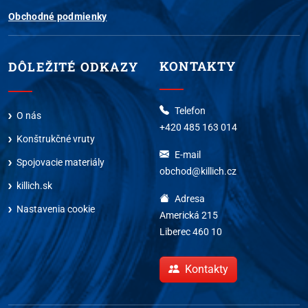
Obchodné podmienky
KONTAKTY
DÔLEŽITÉ ODKAZY
Telefon
O nás
+420 485 163 014
Konštrukčné vruty
E-mail
Spojovacie materiály
obchod@killich.cz
killich.sk
Adresa
Nastavenia cookie
Americká 215
Liberec 460 10
Kontakty