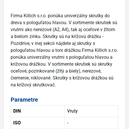
Firma Killich s.r.o. ponúka univerzálny skrutky do
dreva s pologuľatou hlavou. V sortimente skrutiek sú
vrutmi ako nerezové (A2, A4), tak aj oceľové v žltom
a bielom zinku. Skrutky sú na krížovú drážku -
Pozidrive, v inej sekcii nájdete aj skrutky s
pologuľatou hlavou a torx drážkou.Firma Killich s.r.o.
ponúka univerzálny vrutmi s pologuľatou hlavou a
krížovou drážkou. V sortimente skrutiek sú skrutky
oceľové, pozinkované (žltý a biely), nerezové,
čiernenie, niklované. Skrutky s krížovou drážkou sú
na krížový skrutkovač.
Parametre
DIN
Vruty
ISO
-