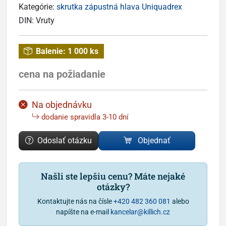
Kategórie:
skrutka zápustná hlava Uniquadrex
DIN:
Vruty
Balenie:
1 000 ks
cena na požiadanie
Na objednávku
dodanie spravidla 3-10 dní
Odoslať otázku
Objednať
Našli ste lepšiu cenu? Máte nejaké
otázky?
Kontaktujte nás na čísle
+420 482 360 081
alebo
napíšte na e-mail
kancelar@killich.cz