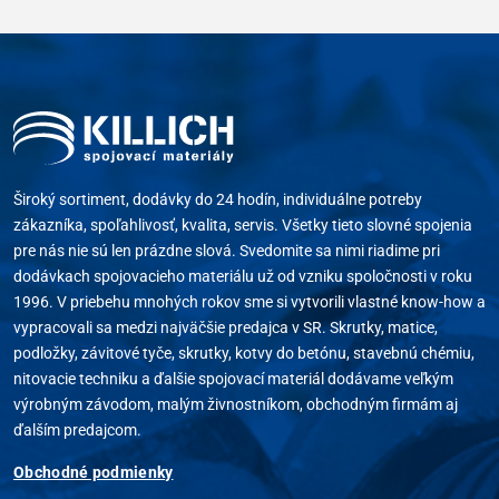
Široký sortiment, dodávky do 24 hodín, individuálne potreby
zákazníka, spoľahlivosť, kvalita, servis. Všetky tieto slovné spojenia
pre nás nie sú len prázdne slová. Svedomite sa nimi riadime pri
dodávkach spojovacieho materiálu už od vzniku spoločnosti v roku
1996. V priebehu mnohých rokov sme si vytvorili vlastné know-how a
vypracovali sa medzi najväčšie predajca v SR. Skrutky, matice,
podložky, závitové tyče, skrutky, kotvy do betónu, stavebnú chémiu,
nitovacie techniku a ďalšie spojovací materiál dodávame veľkým
výrobným závodom, malým živnostníkom, obchodným firmám aj
ďalším predajcom.
Obchodné podmienky