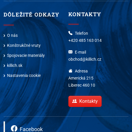
KONTAKTY
DÔLEŽITÉ ODKAZY
Telefon
O nás
+420 485 163 014
Konštrukčné vruty
E-mail
Spojovacie materiály
obchod@killich.cz
killich.sk
Adresa
Nastavenia cookie
Americká 215
Liberec 460 10
Kontakty
Facebook