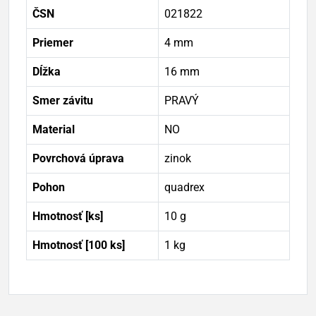
ČSN
021822
Priemer
4 mm
Dĺžka
16 mm
Smer závitu
PRAVÝ
Material
NO
Povrchová úprava
zinok
Pohon
quadrex
Hmotnosť [ks]
10 g
Hmotnosť [100 ks]
1 kg