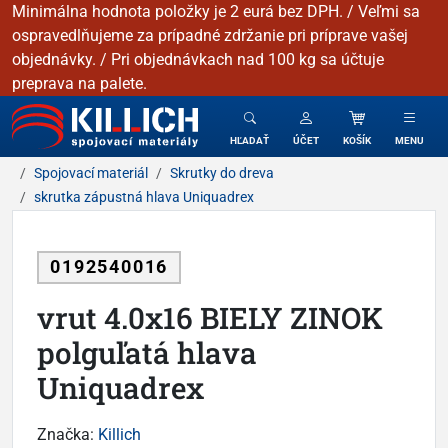
Minimálna hodnota položky je 2 eurá bez DPH. / Veľmi sa
ospravedlňujeme za prípadné zdržanie pri príprave vašej
objednávky. / Pri objednávkach nad 100 kg sa účtuje
preprava na palete.
KILLICH - Spojovacie materiály
HĽADAŤ
ÚČET
KOŠÍK
MENU
Spojovací materiál
Skrutky do dreva
skrutka zápustná hlava Uniquadrex
0192540016
vrut 4.0x16 BIELY ZINOK
polguľatá hlava
Uniquadrex
Značka:
Killich