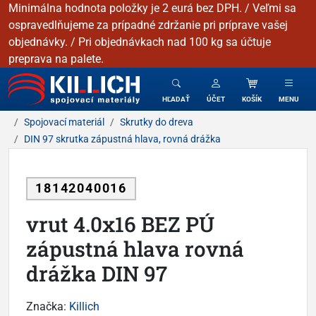
Minimálna hodnota položky je 2 eurá bez DPH. / Veľmi sa
ospravedlňujeme za prípadné zdržanie pri príprave vašej
objednávky. / Pri objednávkach nad 100 kg sa účtuje
preprava na palete.
KILLICH - Spojovacie materiály
HĽADAŤ
ÚČET
KOŠÍK
MENU
Spojovací materiál
Skrutky do dreva
DIN 97 skrutka zápustná hlava, rovná drážka
18142040016
vrut 4.0x16 BEZ PÚ
zápustná hlava rovná
drážka DIN 97
Značka:
Killich