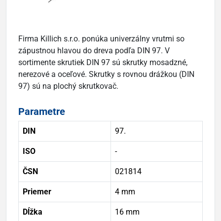
Firma Killich s.r.o. ponúka univerzálny vrutmi so
zápustnou hlavou do dreva podľa DIN 97. V
sortimente skrutiek DIN 97 sú skrutky mosadzné,
nerezové a oceľové. Skrutky s rovnou drážkou (DIN
97) sú na plochý skrutkovač.
Parametre
DIN
97.
ISO
-
ČSN
021814
Priemer
4 mm
Dĺžka
16 mm