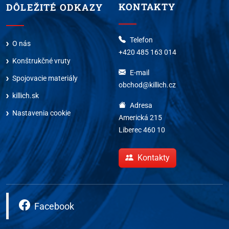
KONTAKTY
DÔLEŽITÉ ODKAZY
Telefon
O nás
+420 485 163 014
Konštrukčné vruty
E-mail
Spojovacie materiály
obchod@killich.cz
killich.sk
Adresa
Nastavenia cookie
Americká 215
Liberec 460 10
Kontakty
Facebook