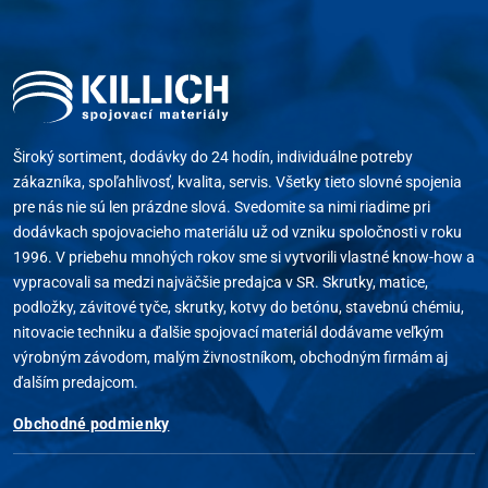
Široký sortiment, dodávky do 24 hodín, individuálne potreby
zákazníka, spoľahlivosť, kvalita, servis. Všetky tieto slovné spojenia
pre nás nie sú len prázdne slová. Svedomite sa nimi riadime pri
dodávkach spojovacieho materiálu už od vzniku spoločnosti v roku
1996. V priebehu mnohých rokov sme si vytvorili vlastné know-how a
vypracovali sa medzi najväčšie predajca v SR. Skrutky, matice,
podložky, závitové tyče, skrutky, kotvy do betónu, stavebnú chémiu,
nitovacie techniku a ďalšie spojovací materiál dodávame veľkým
výrobným závodom, malým živnostníkom, obchodným firmám aj
ďalším predajcom.
Obchodné podmienky