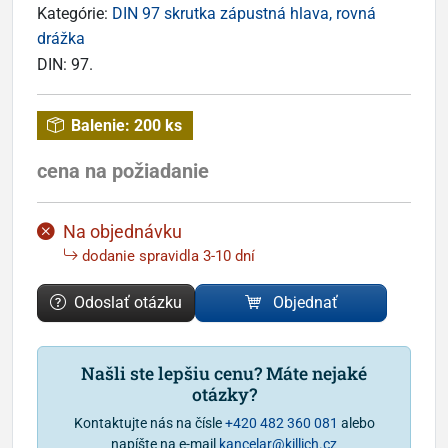
Kategórie:
DIN 97 skrutka zápustná hlava, rovná
drážka
DIN:
97.
Balenie:
200 ks
cena na požiadanie
Na objednávku
dodanie spravidla 3-10 dní
Odoslať otázku
Objednať
Našli ste lepšiu cenu? Máte nejaké
otázky?
Kontaktujte nás na čísle
+420 482 360 081
alebo
napíšte na e-mail
kancelar@killich.cz