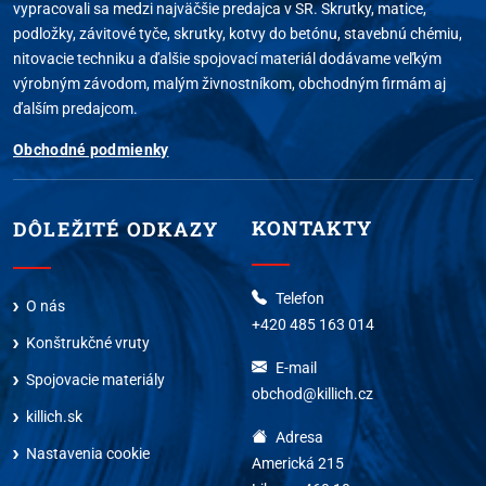
vypracovali sa medzi najväčšie predajca v SR. Skrutky, matice,
podložky, závitové tyče, skrutky, kotvy do betónu, stavebnú chémiu,
nitovacie techniku a ďalšie spojovací materiál dodávame veľkým
výrobným závodom, malým živnostníkom, obchodným firmám aj
ďalším predajcom.
Obchodné podmienky
KONTAKTY
DÔLEŽITÉ ODKAZY
Telefon
O nás
+420 485 163 014
Konštrukčné vruty
E-mail
Spojovacie materiály
obchod@killich.cz
killich.sk
Adresa
Nastavenia cookie
Americká 215