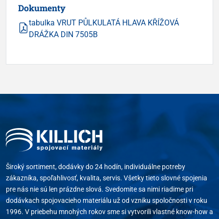
Dokumenty
tabulka VRUT PŮLKULATÁ HLAVA KŘÍŽOVÁ
DRÁŽKA DIN 7505B
Široký sortiment, dodávky do 24 hodín, individuálne potreby
zákazníka, spoľahlivosť, kvalita, servis. Všetky tieto slovné spojenia
pre nás nie sú len prázdne slová. Svedomite sa nimi riadime pri
dodávkach spojovacieho materiálu už od vzniku spoločnosti v roku
1996. V priebehu mnohých rokov sme si vytvorili vlastné know-how a