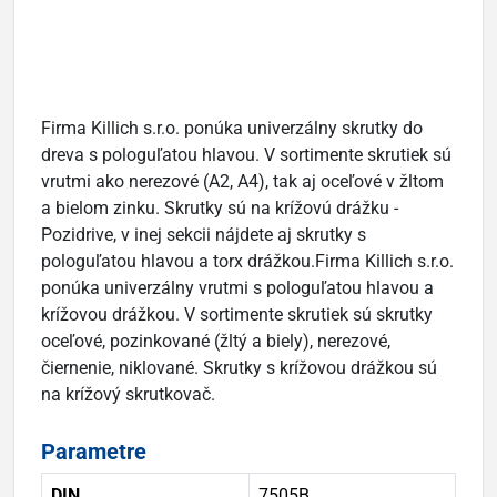
Firma Killich s.r.o. ponúka univerzálny skrutky do
dreva s pologuľatou hlavou. V sortimente skrutiek sú
vrutmi ako nerezové (A2, A4), tak aj oceľové v žltom
a bielom zinku. Skrutky sú na krížovú drážku -
Pozidrive, v inej sekcii nájdete aj skrutky s
pologuľatou hlavou a torx drážkou.Firma Killich s.r.o.
ponúka univerzálny vrutmi s pologuľatou hlavou a
krížovou drážkou. V sortimente skrutiek sú skrutky
oceľové, pozinkované (žltý a biely), nerezové,
čiernenie, niklované. Skrutky s krížovou drážkou sú
na krížový skrutkovač.
Parametre
DIN
7505B