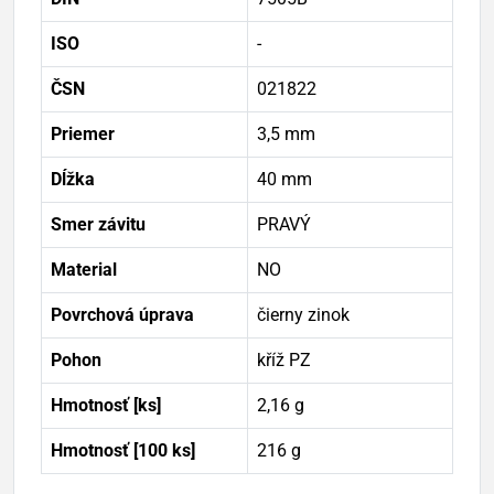
ISO
-
ČSN
021822
Priemer
3,5 mm
Dĺžka
40 mm
Smer závitu
PRAVÝ
Material
NO
Povrchová úprava
čierny zinok
Pohon
kříž PZ
Hmotnosť [ks]
2,16 g
Hmotnosť [100 ks]
216 g