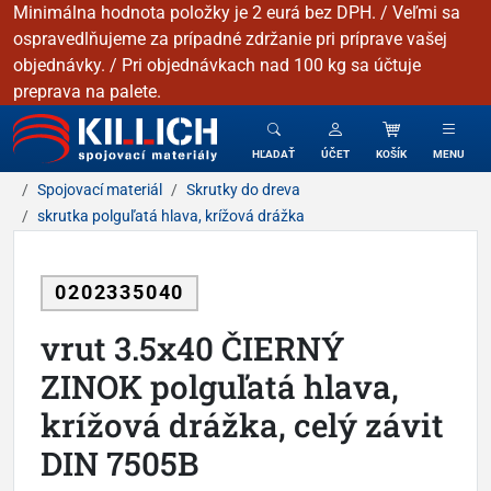
Minimálna hodnota položky je 2 eurá bez DPH. / Veľmi sa
ospravedlňujeme za prípadné zdržanie pri príprave vašej
objednávky. / Pri objednávkach nad 100 kg sa účtuje
preprava na palete.
KILLICH - Spojovacie materiály
HĽADAŤ
ÚČET
KOŠÍK
MENU
Spojovací materiál
Skrutky do dreva
skrutka polguľatá hlava, krížová drážka
0202335040
vrut 3.5x40 ČIERNÝ
ZINOK polguľatá hlava,
krížová drážka, celý závit
DIN 7505B