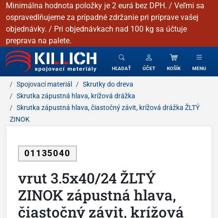
Minimálna hodnota položky je 2 eurá bez DPH. / Veľmi sa
ospravedlňujeme za prípadné zdržanie pri príprave vašej
objednávky. / Pri objednávkach nad 100 kg sa účtuje
preprava na palete.
KILLICH - Spojovacie materiály
HĽADAŤ
ÚČET
KOŠÍK
MENU
Spojovací materiál
Skrutky do dreva
Skrutka zápustná hlava, krížová drážka
Skrutka zápustná hlava, čiastočný závit, krížová drážka ŽLTÝ
ZINOK
01135040
vrut 3.5x40/24 ŽLTÝ
ZINOK zápustná hlava,
čiastočný závit, krížová