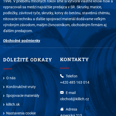
1996. V priebehu mnohých rokov sme si vytvorili vlastné know-how a
vypracovali sa medzi najväčšie predajca v SR. Skrutky, matice,
podložky, závitové tyče, skrutky, kotvy do betónu, stavebnú chémiu,
nitovacie techniku a ďalšie spojovací materiál dodávame veľkým
výrobným závodom, malým živnostníkom, obchodným firmám aj
ďalším predajcom.
Obchodné podmienky
KONTAKTY
DÔLEŽITÉ ODKAZY
Telefon
O nás
+420 485 163 014
Konštrukčné vruty
E-mail
Spojovacie materiály
obchod@killich.cz
killich.sk
Adresa
Nastavenia cookie
Americká 215