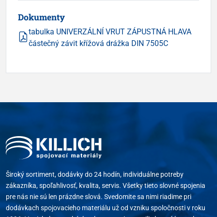
Dokumenty
tabulka UNIVERZÁLNÍ VRUT ZÁPUSTNÁ HLAVA
částečný závit křížová drážka DIN 7505C
Široký sortiment, dodávky do 24 hodín, individuálne potreby
zákazníka, spoľahlivosť, kvalita, servis. Všetky tieto slovné spojenia
pre nás nie sú len prázdne slová. Svedomite sa nimi riadime pri
dodávkach spojovacieho materiálu už od vzniku spoločnosti v roku