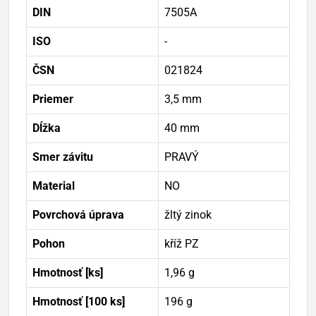
DIN
7505A
ISO
-
ČSN
021824
Priemer
3,5 mm
Dĺžka
40 mm
Smer závitu
PRAVÝ
Material
NO
Povrchová úprava
žltý zinok
Pohon
kříž PZ
Hmotnosť [ks]
1,96 g
Hmotnosť [100 ks]
196 g