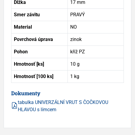
Dĺžka
17 mm
Smer závitu
PRAVÝ
Material
NO
Povrchová úprava
zinok
Pohon
kříž PZ
Hmotnosť [ks]
10 g
Hmotnosť [100 ks]
1 kg
Dokumenty
tabulka UNIVERZÁLNÍ VRUT S ČOČKOVOU
HLAVOU s límcem