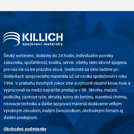
Široký sortiment, dodávky do 24 hodín, individuálne potreby
zákazníka, spoľahlivosť, kvalita, servis. Všetky tieto slovné spojenia
pre nás nie sú len prázdne slová. Svedomite sa nimi riadime pri
dodávkach spojovacieho materiálu už od vzniku spoločnosti v roku
1996. V priebehu mnohých rokov sme si vytvorili vlastné know-how a
vypracovali sa medzi najväčšie predajca v SR. Skrutky, matice,
podložky, závitové tyče, skrutky, kotvy do betónu, stavebnú chémiu,
nitovacie techniku a ďalšie spojovací materiál dodávame veľkým
výrobným závodom, malým živnostníkom, obchodným firmám aj
ďalším predajcom.
Obchodné podmienky