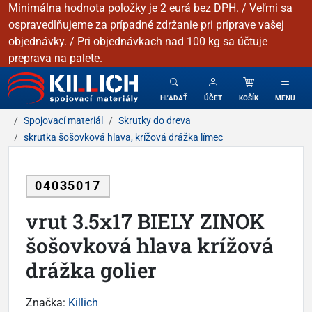
Minimálna hodnota položky je 2 eurá bez DPH. / Veľmi sa
ospravedlňujeme za prípadné zdržanie pri príprave vašej
objednávky. / Pri objednávkach nad 100 kg sa účtuje
preprava na palete.
KILLICH - Spojovacie materiály
HĽADAŤ
ÚČET
KOŠÍK
MENU
Spojovací materiál
Skrutky do dreva
skrutka šošovková hlava, krížová drážka límec
04035017
vrut 3.5x17 BIELY ZINOK
šošovková hlava krížová
drážka golier
Značka:
Killich