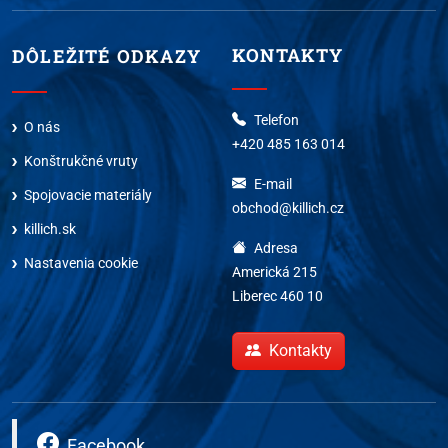
KONTAKTY
DÔLEŽITÉ ODKAZY
Telefon
O nás
+420 485 163 014
Konštrukčné vruty
E-mail
Spojovacie materiály
obchod@killich.cz
killich.sk
Adresa
Nastavenia cookie
Americká 215
Liberec 460 10
Kontakty
Facebook