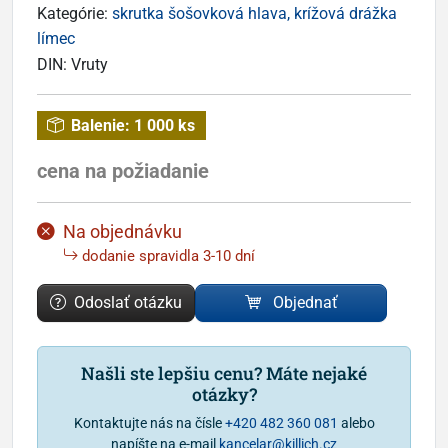
Kategórie:
skrutka šošovková hlava, krížová drážka
límec
DIN:
Vruty
Balenie:
1 000 ks
cena na požiadanie
Na objednávku
dodanie spravidla 3-10 dní
Odoslať otázku
Objednať
Našli ste lepšiu cenu? Máte nejaké
otázky?
Kontaktujte nás na čísle
+420 482 360 081
alebo
napíšte na e-mail
kancelar@killich.cz