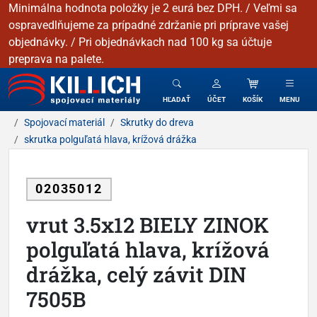
Minimálna hodnota položky je 2 eurá bez DPH. / Veľmi sa
ospravedlňujeme za prípadné zdržanie pri príprave vašej
objednávky. / Pri objednávkach nad 100 kg sa účtuje
preprava na palete.
KILLICH - Spojovacie materiály
HĽADAŤ
ÚČET
KOŠÍK
MENU
Spojovací materiál
Skrutky do dreva
skrutka polguľatá hlava, krížová drážka
02035012
vrut 3.5x12 BIELY ZINOK
polguľatá hlava, krížová
drážka, celý závit DIN
7505B