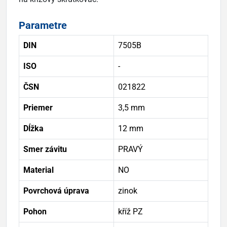
Parametre
DIN
7505B
ISO
-
ČSN
021822
Priemer
3,5 mm
Dĺžka
12 mm
Smer závitu
PRAVÝ
Material
NO
Povrchová úprava
zinok
Pohon
kříž PZ