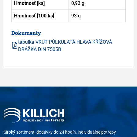
Hmotnosť [ks]
0,93 g
Hmotnosť [100 ks]
93 g
Dokumenty
tabulka VRUT PŮLKULATÁ HLAVA KŘÍŽOVÁ
DRÁŽKA DIN 7505B
Široký sortiment, dodávky do 24 hodín, individuálne potreby