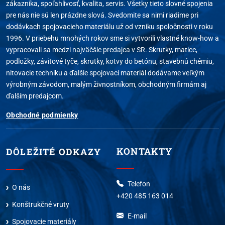
zákazníka, spoľahlivosť, kvalita, servis. Všetky tieto slovné spojenia
pre nás nie sú len prázdne slová. Svedomite sa nimi riadime pri
dodávkach spojovacieho materiálu už od vzniku spoločnosti v roku
1996. V priebehu mnohých rokov sme si vytvorili vlastné know-how a
vypracovali sa medzi najväčšie predajca v SR. Skrutky, matice,
podložky, závitové tyče, skrutky, kotvy do betónu, stavebnú chémiu,
nitovacie techniku a ďalšie spojovací materiál dodávame veľkým
výrobným závodom, malým živnostníkom, obchodným firmám aj
ďalším predajcom.
Obchodné podmienky
KONTAKTY
DÔLEŽITÉ ODKAZY
Telefon
O nás
+420 485 163 014
Konštrukčné vruty
E-mail
Spojovacie materiály