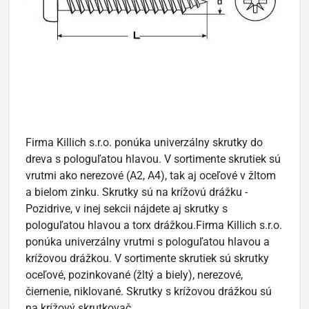
Firma Killich s.r.o. ponúka univerzálny skrutky do
dreva s pologuľatou hlavou. V sortimente skrutiek sú
vrutmi ako nerezové (A2, A4), tak aj oceľové v žltom
a bielom zinku. Skrutky sú na krížovú drážku -
Pozidrive, v inej sekcii nájdete aj skrutky s
pologuľatou hlavou a torx drážkou.Firma Killich s.r.o.
ponúka univerzálny vrutmi s pologuľatou hlavou a
krížovou drážkou. V sortimente skrutiek sú skrutky
oceľové, pozinkované (žltý a biely), nerezové,
čiernenie, niklované. Skrutky s krížovou drážkou sú
na krížový skrutkovač.