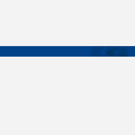
DÔLEŽIT
Široký sortiment, dodávky do 24 hodín,
O nás
individuálne potreby zákazníka, spoľahlivosť,
Konštrukčné 
kvalita, servis. Všetky tieto slovné spojenia pre
nás nie sú len prázdne slová. Svedomite sa nimi
Spojovacie m
riadime pri dodávkach spojovacieho materiálu
killich.sk
už od vzniku spoločnosti v roku 1996. V
priebehu mnohých rokov sme si vytvorili vlastné
Nastavenia c