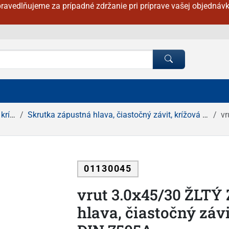
ravedlňujeme za prípadné zdržanie pri príprave vašej objednávk
ážka
Skrutka zápustná hlava, čiastočný závit, krížová drážka ŽLTÝ ZINOK
vru
01130045
vrut 3.0x45/30 ŽLTÝ
hlava, čiastočný záv