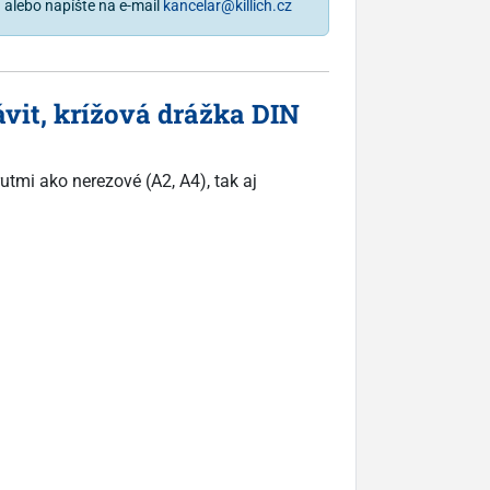
1
alebo napíšte na e-mail
kancelar@killich.cz
ávit, krížová drážka DIN
utmi ako nerezové (A2, A4), tak aj