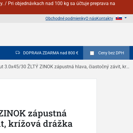
y. / Pri objednávkach nad 100 kg sa účtuje preprava na
Obchodné podmienky
O nás
Kontakty
DOPRAVA ZDARMA nad 800 €
Ceny
bez DPH
t 3.0x45/30 ŽLTÝ ZINOK zápustná hlava, čiastočný závit, krížová drážka DIN 7505A
 ZINOK zápustná
it, krížová drážka