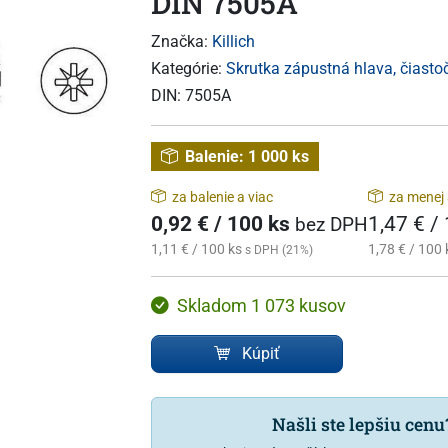
DIN 7505A
Značka:
Killich
Kategórie:
Skrutka zápustná hlava, čiasto
DIN:
7505A
Balenie:
1 000 ks
za balenie a viac
za menej 
0,92 € / 100 ks
1,47 € /
bez DPH
1,11 € / 100 ks
1,78 € / 100 
s DPH (21%)
Skladom 1 073 kusov
Kúpiť
Našli ste lepšiu cen