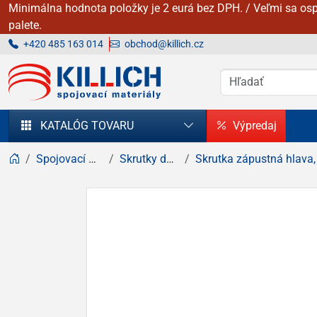
Minimálna hodnota položky je 2 eurá bez DPH. / Veľmi sa osp
palete.
+420 485 163 014
obchod@killich.cz
KILLICH - Spojovacie materiály
KATALÓG TOVARU
Výpredaj
Spojovací materiál
Skrutky do dreva
Skrutka zápustná hlava, krížová dr