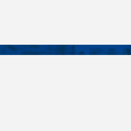
KONTAKTY
É ODKAZY
Telefon
+420 485 163 014
vruty
E-mail
ateriály
obchod@killich.cz
Adresa
ookie