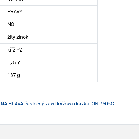
PRAVÝ
NO
žltý zinok
kříž PZ
1,37 g
137 g
Á HLAVA částečný závit křížová drážka DIN 7505C