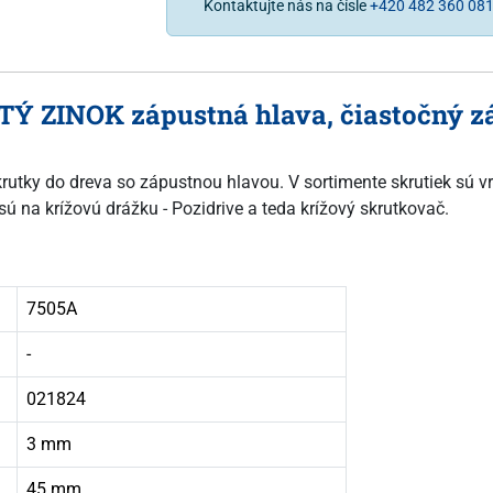
Kontaktujte nás na čísle
+420 482 360 08
LTÝ ZINOK zápustná hlava, čiastočný z
skrutky do dreva so zápustnou hlavou. V sortimente skrutiek sú vr
sú na krížovú drážku - Pozidrive a teda krížový skrutkovač.
7505A
-
021824
3 mm
45 mm