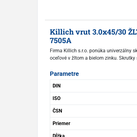
Killich vrut 3.0x45/30 Ž
7505A
Firma Killich s.r.o. ponúka univerzálny 
oceľové v žltom a bielom zinku. Skrutky 
Parametre
DIN
ISO
ČSN
Priemer
Dĺžka