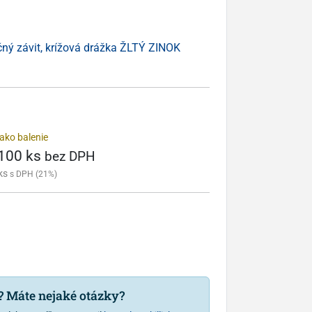
čný závit, krížová drážka ŽLTÝ ZINOK
ako balenie
 100 ks
bez DPH
ks
s DPH (21%)
u? Máte nejaké otázky?