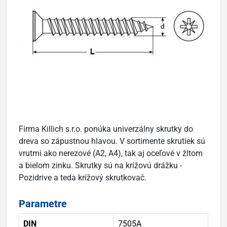
Firma Killich s.r.o. ponúka univerzálny skrutky do
dreva so zápustnou hlavou. V sortimente skrutiek sú
vrutmi ako nerezové (A2, A4), tak aj oceľové v žltom
a bielom zinku. Skrutky sú na krížovú drážku -
Pozidrive a teda krížový skrutkovač.
Parametre
DIN
7505A