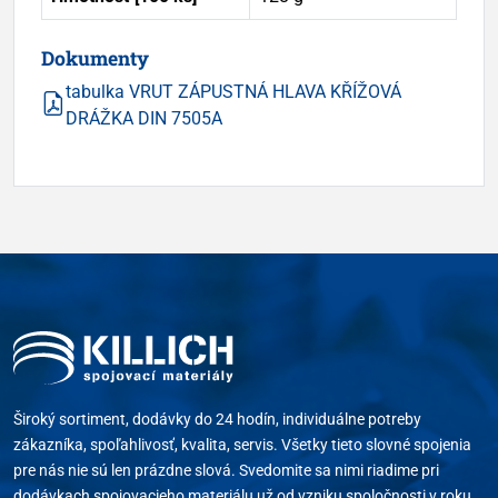
Dokumenty
tabulka VRUT ZÁPUSTNÁ HLAVA KŘÍŽOVÁ
DRÁŽKA DIN 7505A
Široký sortiment, dodávky do 24 hodín, individuálne potreby
zákazníka, spoľahlivosť, kvalita, servis. Všetky tieto slovné spojenia
pre nás nie sú len prázdne slová. Svedomite sa nimi riadime pri
dodávkach spojovacieho materiálu už od vzniku spoločnosti v roku