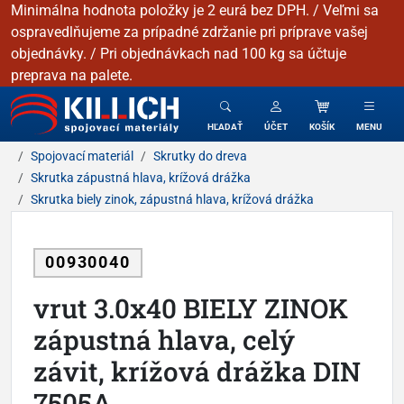
Minimálna hodnota položky je 2 eurá bez DPH. / Veľmi sa
ospravedlňujeme za prípadné zdržanie pri príprave vašej
objednávky. / Pri objednávkach nad 100 kg sa účtuje
preprava na palete.
KILLICH - Spojovacie materiály
HĽADAŤ
ÚČET
KOŠÍK
MENU
Spojovací materiál
Skrutky do dreva
Skrutka zápustná hlava, krížová drážka
Skrutka biely zinok, zápustná hlava, krížová drážka
00930040
vrut 3.0x40 BIELY ZINOK
zápustná hlava, celý
závit, krížová drážka DIN
7505A