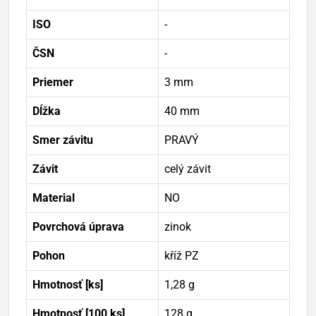
ISO
-
ČSN
-
Priemer
3 mm
Dĺžka
40 mm
Smer závitu
PRAVÝ
Závit
celý závit
Material
NO
Povrchová úprava
zinok
Pohon
kříž PZ
Hmotnosť [ks]
1,28 g
Hmotnosť [100 ks]
128 g