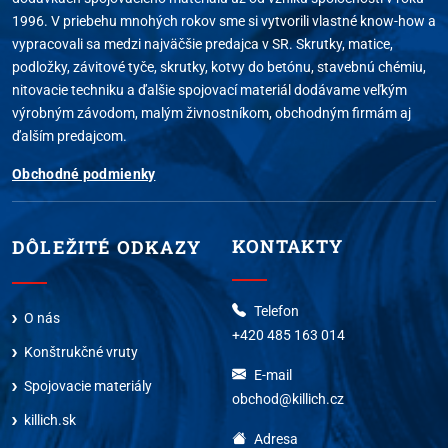
1996. V priebehu mnohých rokov sme si vytvorili vlastné know-how a
vypracovali sa medzi najväčšie predajca v SR. Skrutky, matice,
podložky, závitové tyče, skrutky, kotvy do betónu, stavebnú chémiu,
nitovacie techniku a ďalšie spojovací materiál dodávame veľkým
výrobným závodom, malým živnostníkom, obchodným firmám aj
ďalším predajcom.
Obchodné podmienky
KONTAKTY
DÔLEŽITÉ ODKAZY
Telefon
O nás
+420 485 163 014
Konštrukčné vruty
E-mail
Spojovacie materiály
obchod@killich.cz
killich.sk
Adresa