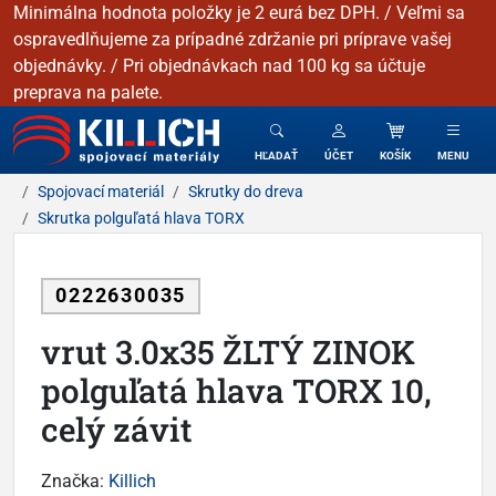
Minimálna hodnota položky je 2 eurá bez DPH. / Veľmi sa
ospravedlňujeme za prípadné zdržanie pri príprave vašej
objednávky. / Pri objednávkach nad 100 kg sa účtuje
preprava na palete.
KILLICH - Spojovacie materiály
HĽADAŤ
ÚČET
KOŠÍK
MENU
Spojovací materiál
Skrutky do dreva
Skrutka polguľatá hlava TORX
0222630035
vrut 3.0x35 ŽLTÝ ZINOK
polguľatá hlava TORX 10,
celý závit
Značka:
Killich