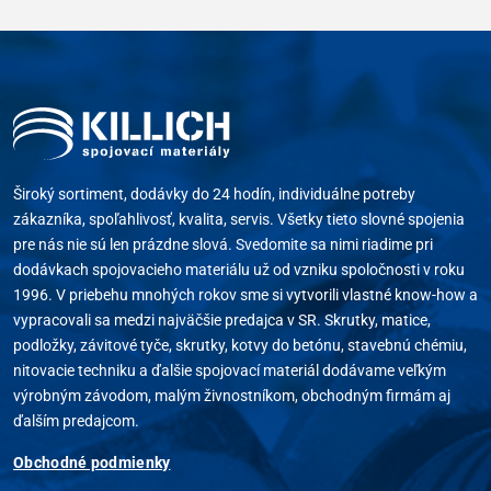
Široký sortiment, dodávky do 24 hodín, individuálne potreby
zákazníka, spoľahlivosť, kvalita, servis. Všetky tieto slovné spojenia
pre nás nie sú len prázdne slová. Svedomite sa nimi riadime pri
dodávkach spojovacieho materiálu už od vzniku spoločnosti v roku
1996. V priebehu mnohých rokov sme si vytvorili vlastné know-how a
vypracovali sa medzi najväčšie predajca v SR. Skrutky, matice,
podložky, závitové tyče, skrutky, kotvy do betónu, stavebnú chémiu,
nitovacie techniku a ďalšie spojovací materiál dodávame veľkým
výrobným závodom, malým živnostníkom, obchodným firmám aj
ďalším predajcom.
Obchodné podmienky