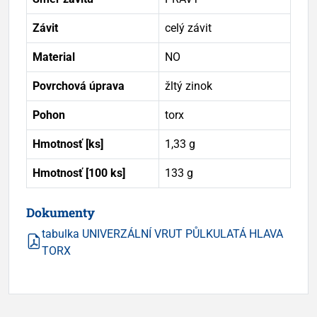
Závit
celý závit
Material
NO
Povrchová úprava
žltý zinok
Pohon
torx
Hmotnosť [ks]
1,33 g
Hmotnosť [100 ks]
133 g
Dokumenty
tabulka UNIVERZÁLNÍ VRUT PŮLKULATÁ HLAVA
TORX