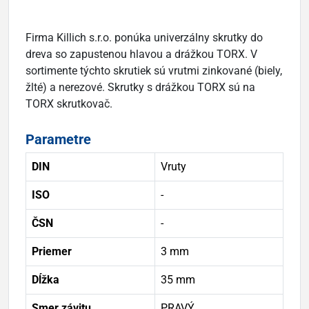
Firma Killich s.r.o. ponúka univerzálny skrutky do
dreva so zapustenou hlavou a drážkou TORX. V
sortimente týchto skrutiek sú vrutmi zinkované (biely,
žlté) a nerezové. Skrutky s drážkou TORX sú na
TORX skrutkovač.
Parametre
DIN
Vruty
ISO
-
ČSN
-
Priemer
3 mm
Dĺžka
35 mm
Smer závitu
PRAVÝ