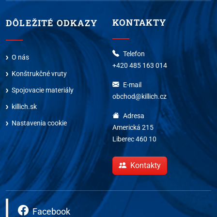
KONTAKTY
DÔLEŽITÉ ODKAZY
Telefon
O nás
+420 485 163 014
Konštrukčné vruty
E-mail
Spojovacie materiály
obchod@killich.cz
killich.sk
Adresa
Nastavenia cookie
Americká 215
Liberec 460 10
Kontakty
Facebook