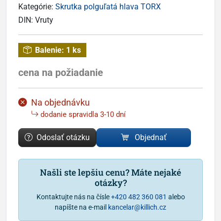
Kategórie:
Skrutka polguľatá hlava TORX
DIN:
Vruty
Balenie:
1 ks
cena na požiadanie
Na objednávku
dodanie spravidla 3-10 dní
Odoslať otázku
Objednať
Našli ste lepšiu cenu? Máte nejaké
otázky?
Kontaktujte nás na čísle
+420 482 360 081
alebo
napíšte na e-mail
kancelar@killich.cz