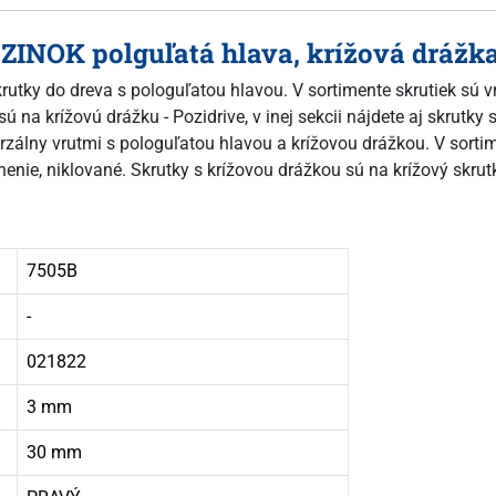
 ZINOK polguľatá hlava, krížová drážka
krutky do dreva s pologuľatou hlavou. V sortimente skrutiek sú v
ú na krížovú drážku - Pozidrive, v inej sekcii nájdete aj skrutky
erzálny vrutmi s pologuľatou hlavou a krížovou drážkou. V sortim
rnenie, niklované. Skrutky s krížovou drážkou sú na krížový skru
7505B
-
021822
3 mm
30 mm