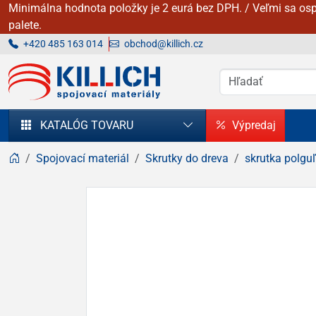
Minimálna hodnota položky je 2 eurá bez DPH. / Veľmi sa osp
palete.
+420 485 163 014
obchod@killich.cz
KILLICH - Spojovacie materiály
KATALÓG TOVARU
Výpredaj
Spojovací materiál
Skrutky do dreva
skrutka polguľ