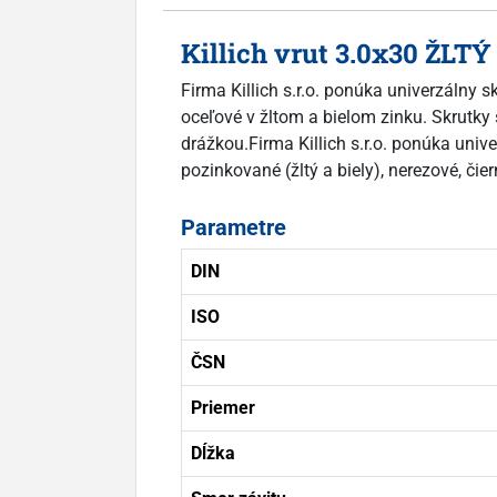
Killich vrut 3.0x30 ŽLTÝ
Firma Killich s.r.o. ponúka univerzálny s
oceľové v žltom a bielom zinku. Skrutky s
drážkou.Firma Killich s.r.o. ponúka univ
pozinkované (žltý a biely), nerezové, čie
Parametre
DIN
ISO
ČSN
Priemer
Dĺžka