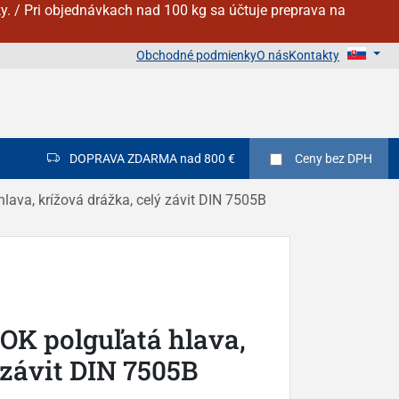
y. / Pri objednávkach nad 100 kg sa účtuje preprava na
Obchodné podmienky
O nás
Kontakty
DOPRAVA ZDARMA nad 800 €
Ceny
bez DPH
lava, krížová drážka, celý závit DIN 7505B
OK polguľatá hlava,
 závit DIN 7505B