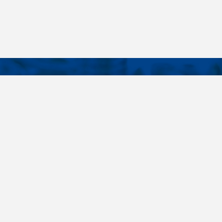
KONTAKTY
É ODKAZY
Telefon
+420 485 163 014
vruty
E-mail
ateriály
obchod@killich.cz
Adresa
ookie
Americká 215
Liberec 460 10