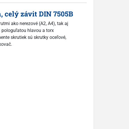
, celý závit DIN 7505B
rutmi ako nerezové (A2, A4), tak aj
 s pologuľatou hlavou a torx
ente skrutiek sú skrutky oceľové,
tkovač.