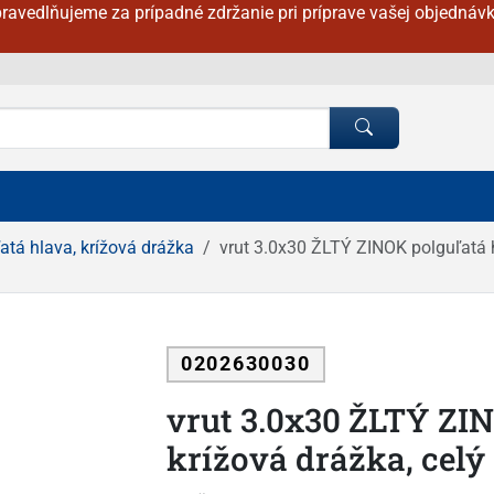
ravedlňujeme za prípadné zdržanie pri príprave vašej objednávk
atá hlava, krížová drážka
vrut 3.0x30 ŽLTÝ ZINOK polguľatá h
0202630030
vrut 3.0x30 ŽLTÝ ZIN
krížová drážka, celý