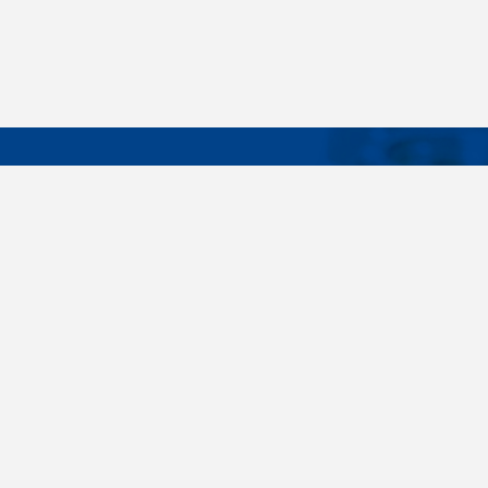
DÔLEŽIT
Široký sortiment, dodávky do 24 hodín,
O nás
individuálne potreby zákazníka, spoľahlivosť,
Konštrukčné 
kvalita, servis. Všetky tieto slovné spojenia pre
nás nie sú len prázdne slová. Svedomite sa nimi
Spojovacie m
riadime pri dodávkach spojovacieho materiálu
killich.sk
už od vzniku spoločnosti v roku 1996. V
priebehu mnohých rokov sme si vytvorili vlastné
Nastavenia c
know-how a vypracovali sa medzi najväčšie