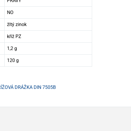
PRAVÝ
NO
žltý zinok
kříž PZ
1,2 g
120 g
ŘÍŽOVÁ DRÁŽKA DIN 7505B