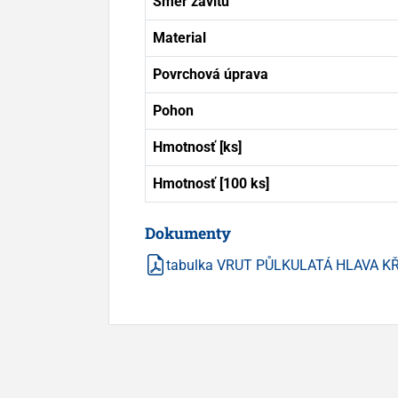
Smer závitu
Material
Povrchová úprava
Pohon
Hmotnosť [ks]
Hmotnosť [100 ks]
Dokumenty
tabulka VRUT PŮLKULATÁ HLAVA K