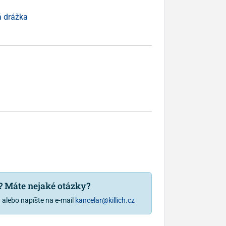
á drážka
u? Máte nejaké otázky?
1
alebo napíšte na e-mail
kancelar@killich.cz