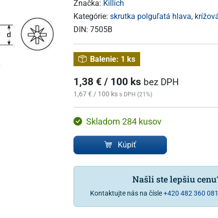
Značka:
Killich
Kategórie:
skrutka polguľatá hlava, krížov
DIN:
7505B
Balenie:
1 ks
1,38 € / 100 ks
bez DPH
1,67 € / 100 ks
s DPH (21%)
Skladom 284 kusov
Kúpiť
Našli ste lepšiu cen
Kontaktujte nás na čísle
+420 482 360 08