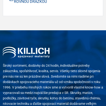
ROVNOU DRÁŽKOU
Široký sortiment, dodávky do 24 hodín, individuálne potreby
zákazníka, spoľahlivosť, kvalita, servis. Všetky tieto slovné spojenia
pre nás nie sú len prázdne slová. Svedomite sa nimi riadime pri
dodávkach spojovacieho materiálu už od vzniku spoločnosti v roku
1996. V priebehu mnohých rokov sme si vytvorili vlastné know-how a
vypracovali sa medzi najväčšie predajca v SR. Skrutky, matice,
podložky, závitové tyče, skrutky, kotvy do betónu, stavebnú chémiu,
nitovacie techniku a ďalšie spojovací materiál dodávame veľkým