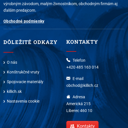
výrobným závodom, malým živnostníkom, obchodným firmám aj
ďalším predajcom.
Obchodné podmienky
KONTAKTY
DÔLEŽITÉ ODKAZY
Telefon
O nás
+420 485 163 014
Konštrukčné vruty
E-mail
Spojovacie materiály
obchod@killich.cz
killich.sk
Adresa
Nastavenia cookie
Americká 215
Liberec 460 10
Kontakty