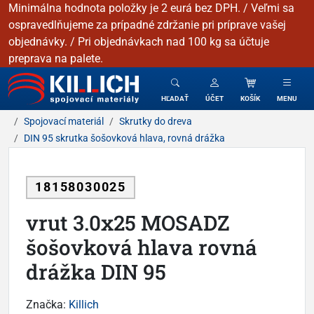
Minimálna hodnota položky je 2 eurá bez DPH. / Veľmi sa
ospravedlňujeme za prípadné zdržanie pri príprave vašej
objednávky. / Pri objednávkach nad 100 kg sa účtuje
preprava na palete.
KILLICH - Spojovacie materiály
HĽADAŤ
ÚČET
KOŠÍK
MENU
Spojovací materiál
Skrutky do dreva
DIN 95 skrutka šošovková hlava, rovná drážka
18158030025
vrut 3.0x25 MOSADZ
šošovková hlava rovná
drážka DIN 95
Značka:
Killich