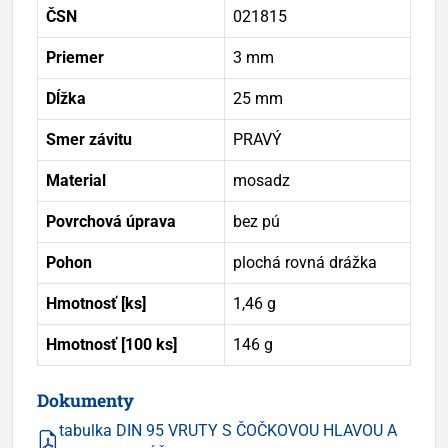
ČSN
021815
Priemer
3 mm
Dĺžka
25 mm
Smer závitu
PRAVÝ
Material
mosadz
Povrchová úprava
bez pú
Pohon
plochá rovná drážka
Hmotnosť [ks]
1,46 g
Hmotnosť [100 ks]
146 g
Dokumenty
tabulka DIN 95 VRUTY S ČOČKOVOU HLAVOU A