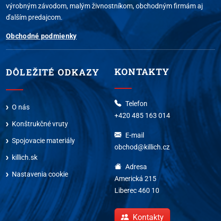
výrobným závodom, malým živnostníkom, obchodným firmám aj
ďalším predajcom.
Obchodné podmienky
KONTAKTY
DÔLEŽITÉ ODKAZY
Telefon
O nás
+420 485 163 014
Konštrukčné vruty
E-mail
Spojovacie materiály
obchod@killich.cz
killich.sk
Adresa
Nastavenia cookie
Americká 215
Liberec 460 10
Kontakty