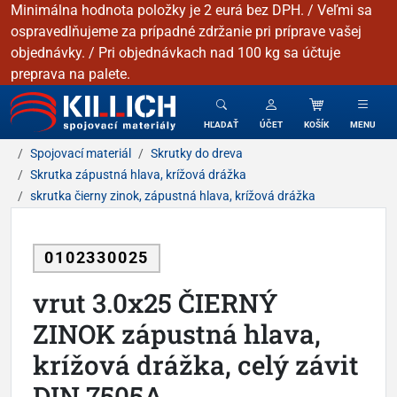
Minimálna hodnota položky je 2 eurá bez DPH. / Veľmi sa
ospravedlňujeme za prípadné zdržanie pri príprave vašej
objednávky. / Pri objednávkach nad 100 kg sa účtuje
preprava na palete.
KILLICH - Spojovacie materiály
HĽADAŤ
ÚČET
KOŠÍK
MENU
Spojovací materiál
Skrutky do dreva
Skrutka zápustná hlava, krížová drážka
skrutka čierny zinok, zápustná hlava, krížová drážka
0102330025
vrut 3.0x25 ČIERNÝ
ZINOK zápustná hlava,
krížová drážka, celý závit
DIN 7505A