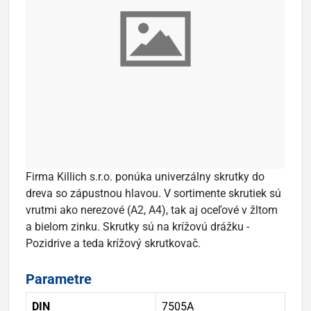
Firma Killich s.r.o. ponúka univerzálny skrutky do
dreva so zápustnou hlavou. V sortimente skrutiek sú
vrutmi ako nerezové (A2, A4), tak aj oceľové v žltom
a bielom zinku. Skrutky sú na krížovú drážku -
Pozidrive a teda krížový skrutkovač.
Parametre
DIN
7505A