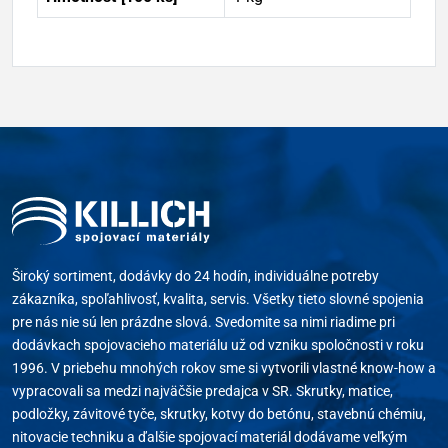
Široký sortiment, dodávky do 24 hodín, individuálne potreby
zákazníka, spoľahlivosť, kvalita, servis. Všetky tieto slovné spojenia
pre nás nie sú len prázdne slová. Svedomite sa nimi riadime pri
dodávkach spojovacieho materiálu už od vzniku spoločnosti v roku
1996. V priebehu mnohých rokov sme si vytvorili vlastné know-how a
vypracovali sa medzi najväčšie predajca v SR. Skrutky, matice,
podložky, závitové tyče, skrutky, kotvy do betónu, stavebnú chémiu,
nitovacie techniku a ďalšie spojovací materiál dodávame veľkým