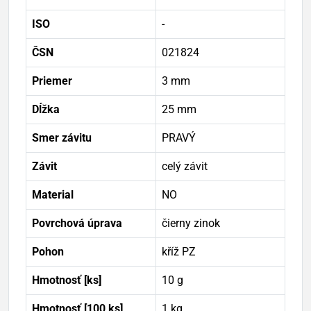
ISO
-
ČSN
021824
Priemer
3 mm
Dĺžka
25 mm
Smer závitu
PRAVÝ
Závit
celý závit
Material
NO
Povrchová úprava
čierny zinok
Pohon
kříž PZ
Hmotnosť [ks]
10 g
Hmotnosť [100 ks]
1 kg