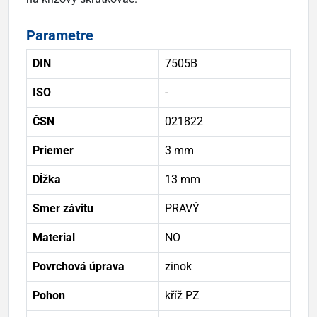
Parametre
DIN
7505B
ISO
-
ČSN
021822
Priemer
3 mm
Dĺžka
13 mm
Smer závitu
PRAVÝ
Material
NO
Povrchová úprava
zinok
Pohon
kříž PZ