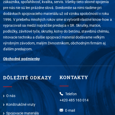
zákazníka, spoľahlivosť, kvalita, servis. Všetky tieto slovné spojenia
pre nás nie sú len prázdne slová. Svedomite sa nimi riadime pri
dodávkach spojovacieho materiálu už od vzniku spoločnosti v roku
1996. V priebehu mnohých rokov sme si vytvorili vlastné know-how a
vypracovali sa medzi najväčšie predajca v SR. Skrutky, matice,
podložky, závitové tyče, skrutky, kotvy do betónu, stavebnú chémiu,
nitovacie techniku a ďalšie spojovací materiál dodávame veľkým
výrobným závodom, malým živnostníkom, obchodným firmám aj
ďalším predajcom.
Obchodné podmienky
KONTAKTY
DÔLEŽITÉ ODKAZY
Telefon
O nás
+420 485 163 014
Konštrukčné vruty
E-mail
Spojovacie materiály