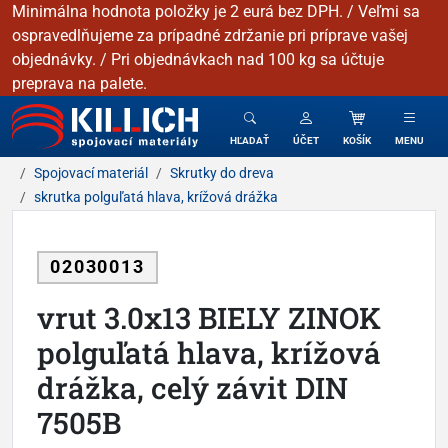
Minimálna hodnota položky je 2 eurá bez DPH. / Veľmi sa
ospravedlňujeme za prípadné zdržanie pri príprave vašej
objednávky. / Pri objednávkach nad 100 kg sa účtuje
preprava na palete.
KILLICH - Spojovacie materiály
HĽADAŤ
ÚČET
KOŠÍK
MENU
Spojovací materiál
Skrutky do dreva
skrutka polguľatá hlava, krížová drážka
02030013
vrut 3.0x13 BIELY ZINOK
polguľatá hlava, krížová
drážka, celý závit DIN
7505B