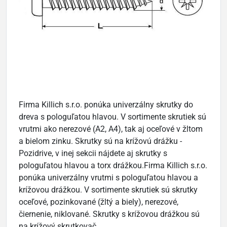
Firma Killich s.r.o. ponúka univerzálny skrutky do
dreva s pologuľatou hlavou. V sortimente skrutiek sú
vrutmi ako nerezové (A2, A4), tak aj oceľové v žltom
a bielom zinku. Skrutky sú na krížovú drážku -
Pozidrive, v inej sekcii nájdete aj skrutky s
pologuľatou hlavou a torx drážkou.Firma Killich s.r.o.
ponúka univerzálny vrutmi s pologuľatou hlavou a
krížovou drážkou. V sortimente skrutiek sú skrutky
oceľové, pozinkované (žltý a biely), nerezové,
čiernenie, niklované. Skrutky s krížovou drážkou sú
na krížový skrutkovač.