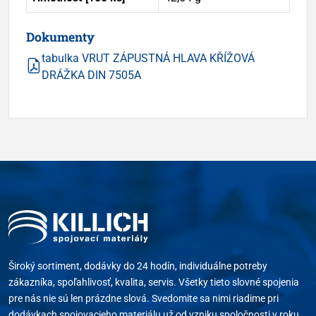
Dokumenty
tabulka VRUT ZÁPUSTNÁ HLAVA KŘÍŽOVÁ
DRÁŽKA DIN 7505A
Široký sortiment, dodávky do 24 hodín, individuálne potreby
zákazníka, spoľahlivosť, kvalita, servis. Všetky tieto slovné spojenia
pre nás nie sú len prázdne slová. Svedomite sa nimi riadime pri
dodávkach spojovacieho materiálu už od vzniku spoločnosti v roku