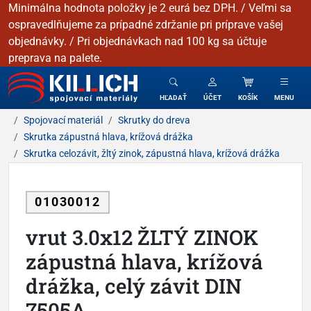
Minimálna hodnota položky je 2 eurá bez DPH. / Veľmi sa
ospravedlňujeme za prípadné zdržanie pri príprave vašej
objednávky. / Pri objednávkach nad 100 kg sa účtuje
preprava na palete.
KILLICH - Spojovacie materiály
HĽADAŤ
ÚČET
KOŠÍK
MENU
Spojovací materiál
Skrutky do dreva
Skrutka zápustná hlava, krížová drážka
Skrutka celozávit, žltý zinok, zápustná hlava, krížová drážka
01030012
vrut 3.0x12 ŽLTÝ ZINOK
zápustná hlava, krížová
drážka, celý závit DIN
7505A