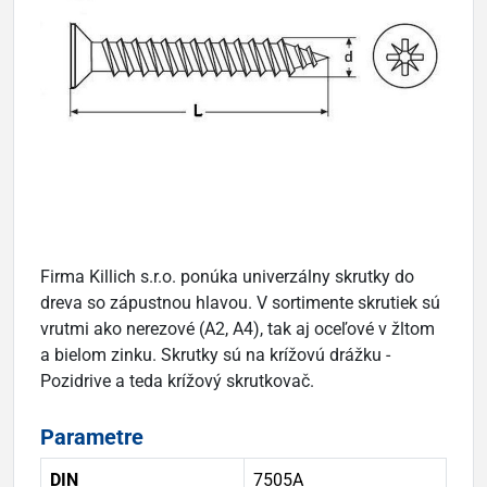
Firma Killich s.r.o. ponúka univerzálny skrutky do
dreva so zápustnou hlavou. V sortimente skrutiek sú
vrutmi ako nerezové (A2, A4), tak aj oceľové v žltom
a bielom zinku. Skrutky sú na krížovú drážku -
Pozidrive a teda krížový skrutkovač.
Parametre
DIN
7505A