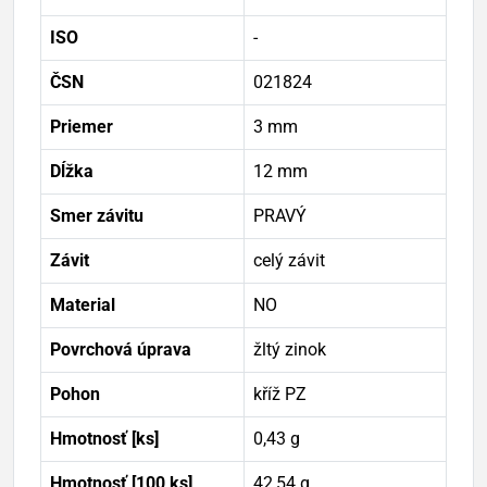
ISO
-
ČSN
021824
Priemer
3 mm
Dĺžka
12 mm
Smer závitu
PRAVÝ
Závit
celý závit
Material
NO
Povrchová úprava
žltý zinok
Pohon
kříž PZ
Hmotnosť [ks]
0,43 g
Hmotnosť [100 ks]
42,54 g