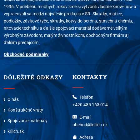
1996. V priebehu mnohých rokov sme si vytvorili vlastné know-how a
vypracovali sa medzi najväčšie predajca v SR. Skrutky, matice,
podložky, závitové tyče, skrutky, kotvy do betónu, stavebnú chémiu,
nitovacie techniku a ďalšie spojovací materiál dodávame veľkým
výrobným závodom, malým živnostníkom, obchodným firmám aj
ďalším predajcom.
Obchodné podmienky
KONTAKTY
DÔLEŽITÉ ODKAZY
Telefon
O nás
+420 485 163 014
Konštrukčné vruty
E-mail
Spojovacie materiály
obchod@killich.cz
killich.sk
Adresa