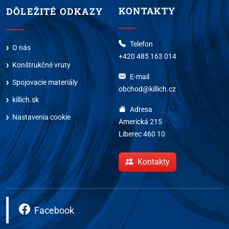
KONTAKTY
DÔLEŽITÉ ODKAZY
Telefon
O nás
+420 485 163 014
Konštrukčné vruty
E-mail
Spojovacie materiály
obchod@killich.cz
killich.sk
Adresa
Nastavenia cookie
Americká 215
Liberec 460 10
Kontakty
Facebook