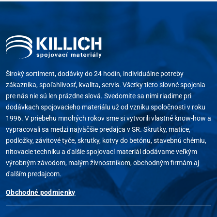
Široký sortiment, dodávky do 24 hodín, individuálne potreby
zákazníka, spoľahlivosť, kvalita, servis. Všetky tieto slovné spojenia
pre nás nie sú len prázdne slová. Svedomite sa nimi riadime pri
dodávkach spojovacieho materiálu už od vzniku spoločnosti v roku
1996. V priebehu mnohých rokov sme si vytvorili vlastné know-how a
vypracovali sa medzi najväčšie predajca v SR. Skrutky, matice,
podložky, závitové tyče, skrutky, kotvy do betónu, stavebnú chémiu,
nitovacie techniku a ďalšie spojovací materiál dodávame veľkým
výrobným závodom, malým živnostníkom, obchodným firmám aj
ďalším predajcom.
Obchodné podmienky