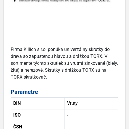
Firma Killich s.r.o. ponúka univerzálny skrutky do
dreva so zapustenou hlavou a drážkou TORX. V
sortimente týchto skrutiek sú vrutmi zinkované (biely,
žlté) a nerezové. Skrutky s drážkou TORX sú na
TORX skrutkovač.
Parametre
DIN
Vruty
ISO
-
ČSN
-