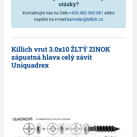
otázky?
Kontaktujte nás na čísle
+420 482 360 081
alebo
napíšte na e-mail
kancelar@killich.cz
Killich vrut 3.0x10 ŽLTÝ ZINOK
zápustná hlava celý závit
Uniquadrex