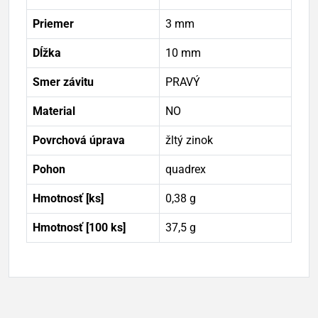
Priemer
3 mm
Dĺžka
10 mm
Smer závitu
PRAVÝ
Material
NO
Povrchová úprava
žltý zinok
Pohon
quadrex
Hmotnosť [ks]
0,38 g
Hmotnosť [100 ks]
37,5 g