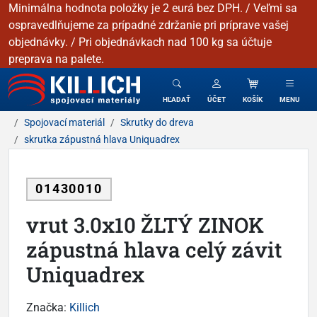
Minimálna hodnota položky je 2 eurá bez DPH. / Veľmi sa
ospravedlňujeme za prípadné zdržanie pri príprave vašej
objednávky. / Pri objednávkach nad 100 kg sa účtuje
preprava na palete.
KILLICH - Spojovacie materiály
HĽADAŤ
ÚČET
KOŠÍK
MENU
Spojovací materiál
Skrutky do dreva
skrutka zápustná hlava Uniquadrex
01430010
vrut 3.0x10 ŽLTÝ ZINOK
zápustná hlava celý závit
Uniquadrex
Značka:
Killich