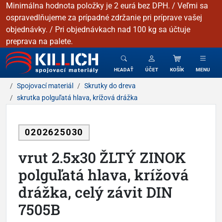
Minimálna hodnota položky je 2 eurá bez DPH. / Veľmi sa
ospravedlňujeme za prípadné zdržanie pri príprave vašej
objednávky. / Pri objednávkach nad 100 kg sa účtuje
preprava na palete.
KILLICH - Spojovacie materiály
HĽADAŤ
ÚČET
KOŠÍK
MENU
Spojovací materiál
Skrutky do dreva
skrutka polguľatá hlava, krížová drážka
0202625030
vrut 2.5x30 ŽLTÝ ZINOK
polguľatá hlava, krížová
drážka, celý závit DIN
7505B