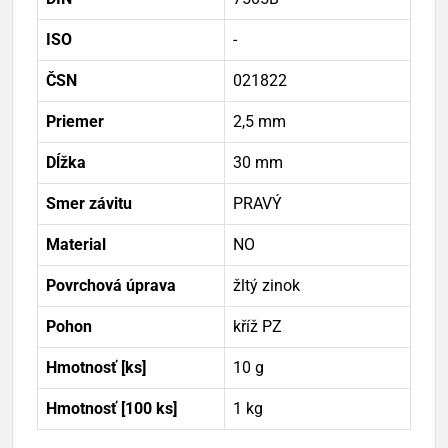
ISO
-
ČSN
021822
Priemer
2,5 mm
Dĺžka
30 mm
Smer závitu
PRAVÝ
Material
NO
Povrchová úprava
žltý zinok
Pohon
kříž PZ
Hmotnosť [ks]
10 g
Hmotnosť [100 ks]
1 kg