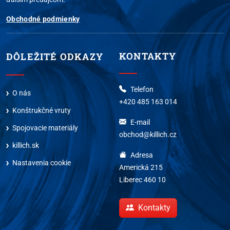
Obchodné podmienky
KONTAKTY
DÔLEŽITÉ ODKAZY
Telefon
O nás
+420 485 163 014
Konštrukčné vruty
E-mail
Spojovacie materiály
obchod@killich.cz
killich.sk
Adresa
Nastavenia cookie
Americká 215
Liberec 460 10
Kontakty