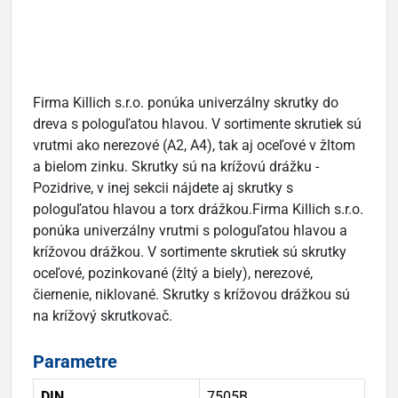
Firma Killich s.r.o. ponúka univerzálny skrutky do
dreva s pologuľatou hlavou. V sortimente skrutiek sú
vrutmi ako nerezové (A2, A4), tak aj oceľové v žltom
a bielom zinku. Skrutky sú na krížovú drážku -
Pozidrive, v inej sekcii nájdete aj skrutky s
pologuľatou hlavou a torx drážkou.Firma Killich s.r.o.
ponúka univerzálny vrutmi s pologuľatou hlavou a
krížovou drážkou. V sortimente skrutiek sú skrutky
oceľové, pozinkované (žltý a biely), nerezové,
čiernenie, niklované. Skrutky s krížovou drážkou sú
na krížový skrutkovač.
Parametre
DIN
7505B