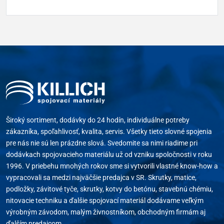
Široký sortiment, dodávky do 24 hodín, individuálne potreby
zákazníka, spoľahlivosť, kvalita, servis. Všetky tieto slovné spojenia
pre nás nie sú len prázdne slová. Svedomite sa nimi riadime pri
dodávkach spojovacieho materiálu už od vzniku spoločnosti v roku
1996. V priebehu mnohých rokov sme si vytvorili vlastné know-how a
vypracovali sa medzi najväčšie predajca v SR. Skrutky, matice,
podložky, závitové tyče, skrutky, kotvy do betónu, stavebnú chémiu,
nitovacie techniku a ďalšie spojovací materiál dodávame veľkým
výrobným závodom, malým živnostníkom, obchodným firmám aj
ďalším predajcom.