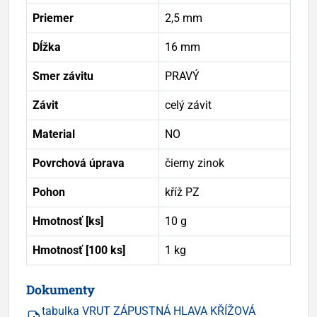
Priemer
2,5 mm
Dĺžka
16 mm
Smer závitu
PRAVÝ
Závit
celý závit
Material
NO
Povrchová úprava
čierny zinok
Pohon
kříž PZ
Hmotnosť [ks]
10 g
Hmotnosť [100 ks]
1 kg
Dokumenty
tabulka VRUT ZÁPUSTNÁ HLAVA KŘÍŽOVÁ