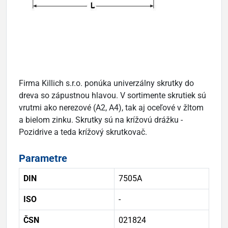
Firma Killich s.r.o. ponúka univerzálny skrutky do
dreva so zápustnou hlavou. V sortimente skrutiek sú
vrutmi ako nerezové (A2, A4), tak aj oceľové v žltom
a bielom zinku. Skrutky sú na krížovú drážku -
Pozidrive a teda krížový skrutkovač.
Parametre
DIN
7505A
ISO
-
ČSN
021824