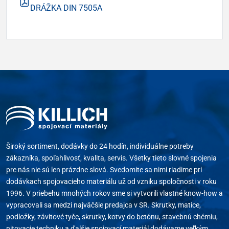
DRÁŽKA DIN 7505A
Široký sortiment, dodávky do 24 hodín, individuálne potreby
zákazníka, spoľahlivosť, kvalita, servis. Všetky tieto slovné spojenia
pre nás nie sú len prázdne slová. Svedomite sa nimi riadime pri
dodávkach spojovacieho materiálu už od vzniku spoločnosti v roku
1996. V priebehu mnohých rokov sme si vytvorili vlastné know-how a
vypracovali sa medzi najväčšie predajca v SR. Skrutky, matice,
podložky, závitové tyče, skrutky, kotvy do betónu, stavebnú chémiu,
nitovacie techniku a ďalšie spojovací materiál dodávame veľkým