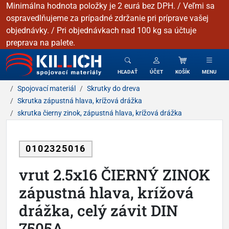
Minimálna hodnota položky je 2 eurá bez DPH. / Veľmi sa
ospravedlňujeme za prípadné zdržanie pri príprave vašej
objednávky. / Pri objednávkach nad 100 kg sa účtuje
preprava na palete.
KILLICH - Spojovacie materiály
HĽADAŤ
ÚČET
KOŠÍK
MENU
Spojovací materiál
Skrutky do dreva
Skrutka zápustná hlava, krížová drážka
skrutka čierny zinok, zápustná hlava, krížová drážka
0102325016
vrut 2.5x16 ČIERNÝ ZINOK
zápustná hlava, krížová
drážka, celý závit DIN
7505A