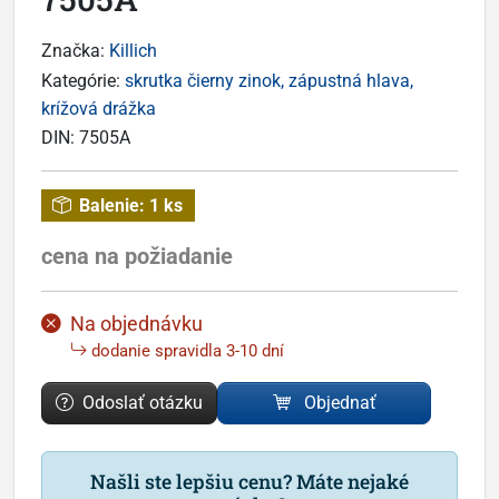
Značka:
Killich
Kategórie:
skrutka čierny zinok, zápustná hlava,
krížová drážka
DIN:
7505A
Balenie:
1 ks
cena na požiadanie
Na objednávku
dodanie spravidla 3-10 dní
Odoslať otázku
Objednať
Našli ste lepšiu cenu? Máte nejaké