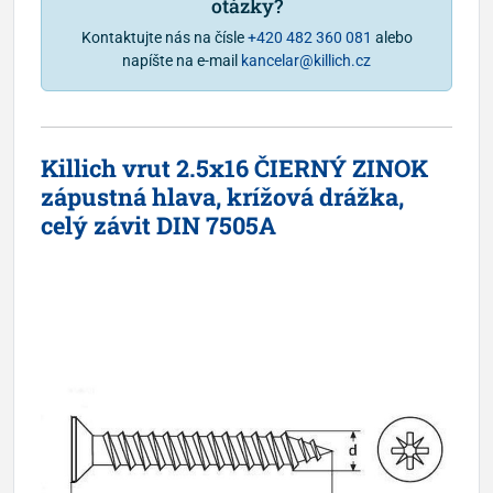
otázky?
Kontaktujte nás na čísle
+420 482 360 081
alebo
napíšte na e-mail
kancelar@killich.cz
Killich vrut 2.5x16 ČIERNÝ ZINOK
zápustná hlava, krížová drážka,
celý závit DIN 7505A