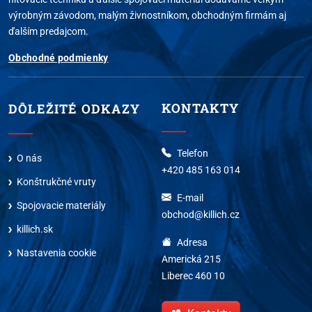
výrobným závodom, malým živnostníkom, obchodným firmám aj
ďalším predajcom.
Obchodné podmienky
KONTAKTY
DÔLEŽITÉ ODKAZY
Telefon
O nás
+420 485 163 014
Konštrukčné vruty
E-mail
Spojovacie materiály
obchod@killich.cz
killich.sk
Adresa
Nastavenia cookie
Americká 215
Liberec 460 10