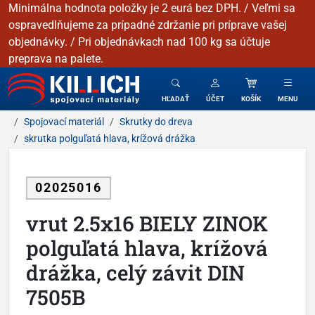
Minimálna hodnota položky je 2 eurá bez DPH. / Veľmi sa
ospravedlňujeme za prípadné zdržanie pri príprave vašej
objednávky. / Pri objednávkach nad 100 kg sa účtuje
preprava na palete.
KILLICH - Spojovacie materiály
HĽADAŤ
ÚČET
KOŠÍK
MENU
Spojovací materiál
Skrutky do dreva
skrutka polguľatá hlava, krížová drážka
02025016
vrut 2.5x16 BIELY ZINOK
polguľatá hlava, krížová
drážka, celý závit DIN
7505B