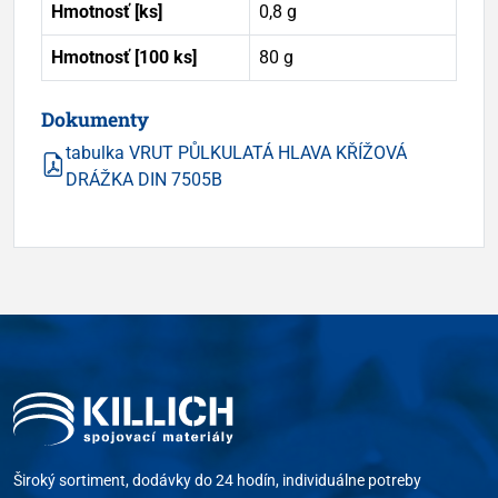
Hmotnosť [ks]
0,8 g
Hmotnosť [100 ks]
80 g
Dokumenty
tabulka VRUT PŮLKULATÁ HLAVA KŘÍŽOVÁ
DRÁŽKA DIN 7505B
Široký sortiment, dodávky do 24 hodín, individuálne potreby