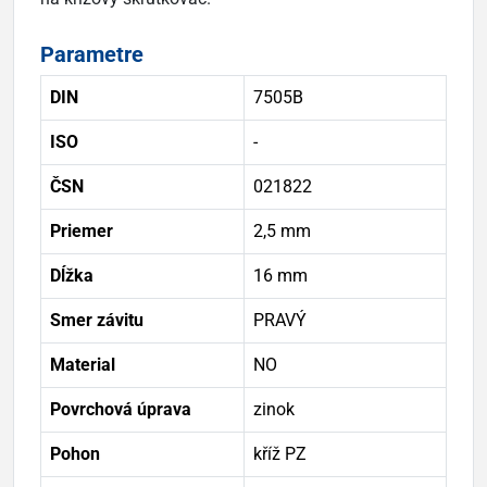
Parametre
DIN
7505B
ISO
-
ČSN
021822
Priemer
2,5 mm
Dĺžka
16 mm
Smer závitu
PRAVÝ
Material
NO
Povrchová úprava
zinok
Pohon
kříž PZ