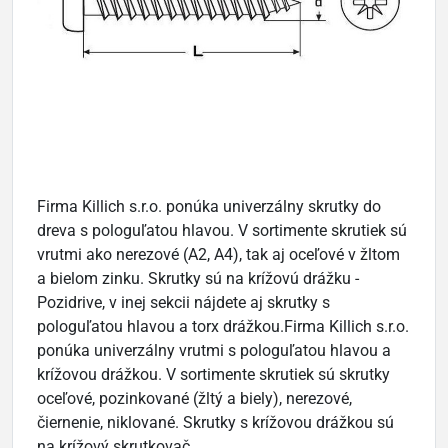
Firma Killich s.r.o. ponúka univerzálny skrutky do
dreva s pologuľatou hlavou. V sortimente skrutiek sú
vrutmi ako nerezové (A2, A4), tak aj oceľové v žltom
a bielom zinku. Skrutky sú na krížovú drážku -
Pozidrive, v inej sekcii nájdete aj skrutky s
pologuľatou hlavou a torx drážkou.Firma Killich s.r.o.
ponúka univerzálny vrutmi s pologuľatou hlavou a
krížovou drážkou. V sortimente skrutiek sú skrutky
oceľové, pozinkované (žltý a biely), nerezové,
čiernenie, niklované. Skrutky s krížovou drážkou sú
na krížový skrutkovač.