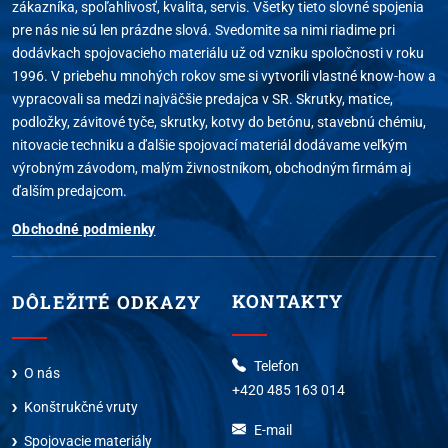
zákazníka, spoľahlivosť, kvalita, servis. Všetky tieto slovné spojenia
pre nás nie sú len prázdne slová. Svedomite sa nimi riadime pri
dodávkach spojovacieho materiálu už od vzniku spoločnosti v roku
1996. V priebehu mnohých rokov sme si vytvorili vlastné know-how a
vypracovali sa medzi najväčšie predajca v SR. Skrutky, matice,
podložky, závitové tyče, skrutky, kotvy do betónu, stavebnú chémiu,
nitovacie techniku a ďalšie spojovací materiál dodávame veľkým
výrobným závodom, malým živnostníkom, obchodným firmám aj
ďalším predajcom.
Obchodné podmienky
KONTAKTY
DÔLEŽITÉ ODKAZY
Telefon
O nás
+420 485 163 014
Konštrukčné vruty
E-mail
Spojovacie materiály