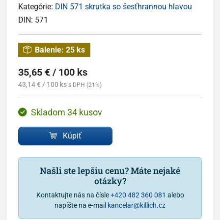
Kategórie:
DIN 571 skrutka so šesťhrannou hlavou
DIN:
571
Balenie:
25 ks
35,65 € / 100 ks
43,14 € / 100 ks
s DPH (21%)
Skladom 34 kusov
Kúpiť
Našli ste lepšiu cenu? Máte nejaké
otázky?
Kontaktujte nás na čísle
+420 482 360 081
alebo
napíšte na e-mail
kancelar@killich.cz