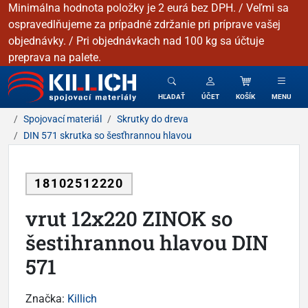
Minimálna hodnota položky je 2 eurá bez DPH. / Veľmi sa
ospravedlňujeme za prípadné zdržanie pri príprave vašej
objednávky. / Pri objednávkach nad 100 kg sa účtuje
preprava na palete.
KILLICH - Spojovacie materiály
HĽADAŤ
ÚČET
KOŠÍK
MENU
Spojovací materiál
Skrutky do dreva
DIN 571 skrutka so šesťhrannou hlavou
18102512220
vrut 12x220 ZINOK so
šestihrannou hlavou DIN
571
Značka:
Killich