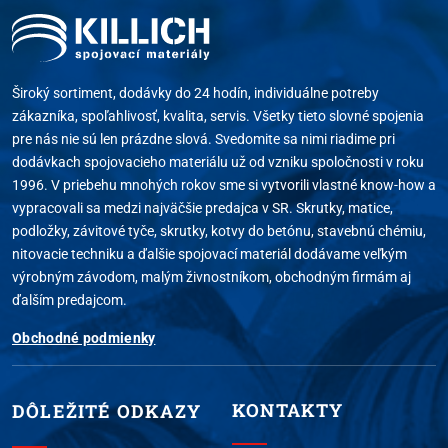
Široký sortiment, dodávky do 24 hodín, individuálne potreby
zákazníka, spoľahlivosť, kvalita, servis. Všetky tieto slovné spojenia
pre nás nie sú len prázdne slová. Svedomite sa nimi riadime pri
dodávkach spojovacieho materiálu už od vzniku spoločnosti v roku
1996. V priebehu mnohých rokov sme si vytvorili vlastné know-how a
vypracovali sa medzi najväčšie predajca v SR. Skrutky, matice,
podložky, závitové tyče, skrutky, kotvy do betónu, stavebnú chémiu,
nitovacie techniku a ďalšie spojovací materiál dodávame veľkým
výrobným závodom, malým živnostníkom, obchodným firmám aj
ďalším predajcom.
Obchodné podmienky
KONTAKTY
DÔLEŽITÉ ODKAZY