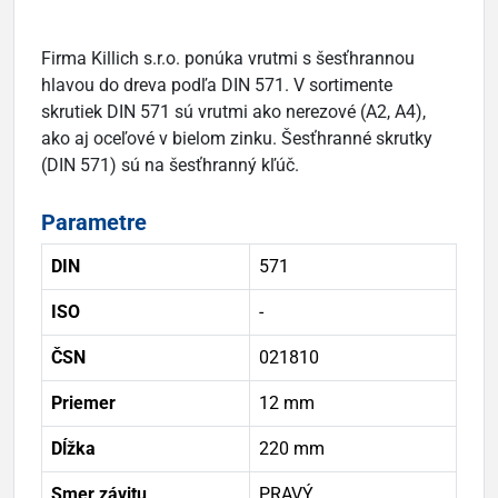
Firma Killich s.r.o. ponúka vrutmi s šesťhrannou
hlavou do dreva podľa DIN 571. V sortimente
skrutiek DIN 571 sú vrutmi ako nerezové (A2, A4),
ako aj oceľové v bielom zinku. Šesťhranné skrutky
(DIN 571) sú na šesťhranný kľúč.
Parametre
DIN
571
ISO
-
ČSN
021810
Priemer
12 mm
Dĺžka
220 mm
Smer závitu
PRAVÝ