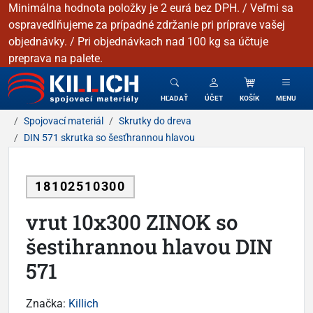
Minimálna hodnota položky je 2 eurá bez DPH. / Veľmi sa
ospravedlňujeme za prípadné zdržanie pri príprave vašej
objednávky. / Pri objednávkach nad 100 kg sa účtuje
preprava na palete.
KILLICH - Spojovacie materiály
HĽADAŤ
ÚČET
KOŠÍK
MENU
Spojovací materiál
Skrutky do dreva
DIN 571 skrutka so šesťhrannou hlavou
18102510300
vrut 10x300 ZINOK so
šestihrannou hlavou DIN
571
Značka:
Killich