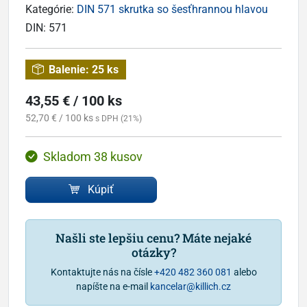
Kategórie:
DIN 571 skrutka so šesťhrannou hlavou
DIN:
571
Balenie:
25 ks
43,55 € / 100 ks
52,70 € / 100 ks
s DPH (21%)
Skladom 38 kusov
Kúpiť
Našli ste lepšiu cenu? Máte nejaké
otázky?
Kontaktujte nás na čísle
+420 482 360 081
alebo
napíšte na e-mail
kancelar@killich.cz