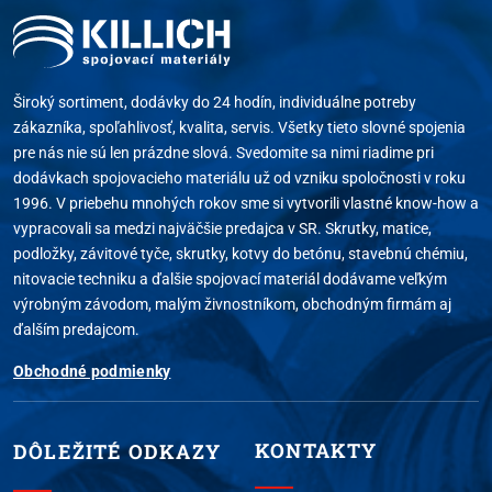
Široký sortiment, dodávky do 24 hodín, individuálne potreby
zákazníka, spoľahlivosť, kvalita, servis. Všetky tieto slovné spojenia
pre nás nie sú len prázdne slová. Svedomite sa nimi riadime pri
dodávkach spojovacieho materiálu už od vzniku spoločnosti v roku
1996. V priebehu mnohých rokov sme si vytvorili vlastné know-how a
vypracovali sa medzi najväčšie predajca v SR. Skrutky, matice,
podložky, závitové tyče, skrutky, kotvy do betónu, stavebnú chémiu,
nitovacie techniku a ďalšie spojovací materiál dodávame veľkým
výrobným závodom, malým živnostníkom, obchodným firmám aj
ďalším predajcom.
Obchodné podmienky
KONTAKTY
DÔLEŽITÉ ODKAZY