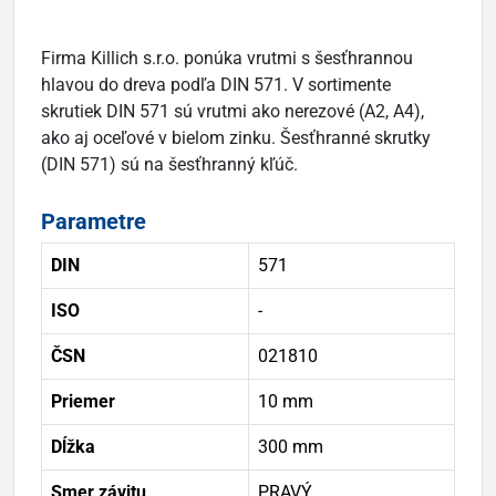
Firma Killich s.r.o. ponúka vrutmi s šesťhrannou
hlavou do dreva podľa DIN 571. V sortimente
skrutiek DIN 571 sú vrutmi ako nerezové (A2, A4),
ako aj oceľové v bielom zinku. Šesťhranné skrutky
(DIN 571) sú na šesťhranný kľúč.
Parametre
DIN
571
ISO
-
ČSN
021810
Priemer
10 mm
Dĺžka
300 mm
Smer závitu
PRAVÝ