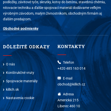
podložky, závitové tyče, skrutky, kotvy do betónu, stavebnú chémiu,
nitovacie techniku a ďalšie spojovací materiál dodávame veľkým
výrobným závodom, malým živnostníkom, obchodným firmám aj
ďalším predajcom.
Obchodné podmienky
KONTAKTY
DÔLEŽITÉ ODKAZY
Telefon
O nás
+420 485 163 014
Konštrukčné vruty
E-mail
Spojovacie materiály
obchod@killich.cz
killich.sk
Adresa
Nastavenia cookie
Americká 215
Liberec 460 10