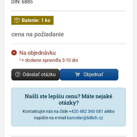
DIN:
6885
Balenie:
1 ks
cena na požiadanie
Na objednávku
dodanie spravidla 3-10 dní
Odoslať otázku
Objednať
Našli ste lepšiu cenu? Máte nejaké
otázky?
Kontaktujte nás na čísle
+420 482 360 081
alebo
napíšte na e-mail
kancelar@killich.cz