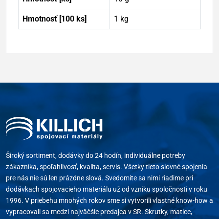
Hmotnosť [100 ks]
1 kg
Široký sortiment, dodávky do 24 hodín, individuálne potreby
zákazníka, spoľahlivosť, kvalita, servis. Všetky tieto slovné spojenia
pre nás nie sú len prázdne slová. Svedomite sa nimi riadime pri
dodávkach spojovacieho materiálu už od vzniku spoločnosti v roku
1996. V priebehu mnohých rokov sme si vytvorili vlastné know-how a
vypracovali sa medzi najväčšie predajca v SR. Skrutky, matice,