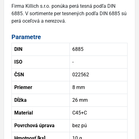
Firma Killich s.r.o. ponúka perá tesná podľa DIN
6885. V sortimente per tesnených podľa DIN 6885 sú
perá oceľová a nerezová.
Parametre
DIN
6885
ISO
-
ČSN
022562
Priemer
8 mm
Dĺžka
26 mm
Material
C45+C
Povrchová úprava
bez pú
Hmotnosť [ks]
10 g