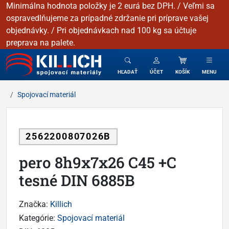
Minimálna hodnota položky je 2 eurá bez DPH. / Veľmi sa
ospravedlňujeme za prípadné zdržanie pri príprave vašej
objednávky. / Pri objednávkach nad 100 kg sa účtuje
preprava na palete.
KILLICH - Spojovacie materiály
HĽADAŤ
ÚČET
KOŠÍK
MENU
Spojovací materiál
2562200807026B
pero 8h9x7x26 C45 +C
tesné DIN 6885B
Značka:
Killich
Kategórie:
Spojovací materiál